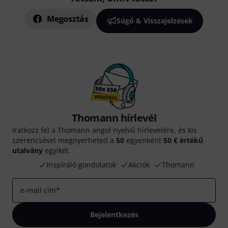
Megosztás
Súgó & Visszajelzések
Thomann hírlevél
Iratkozz fel a Thomann angol nyelvű hírlevelére, és kis
szerencsével megnyerheted a
50
egyenként
50 € értékű
utalvány
egyikét.
Inspiráló gondolatok
Akciók
Thomann
e-mail cím
*
Bejelentkezés