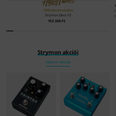
1000 darab eladva
Strymon
Deco V2
1
153 300 Ft
Strymon akciói
Alkalmi vételek