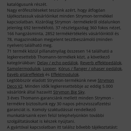
katalógusunk részét.
Nagy erőfeszítéseket teszünk azért, hogy átfogóan
tájékoztassuk vásárlóinkat minden Strymon-termékkel
kapcsolatban. Kizárólag Strymon -termékekről oldalunkon
jelenleg 692 termékfotó, 37 részletgazdag 360 fokos nézet,
166 hangzásminta, 2852 termékértékelés vásárlóinktól és
78, magazinokban megjelent tesztbeszámoló (minden
nyelven) található meg.
71 termék közül pillanatnyilag összesen 14 található a
legkeresettebb Thomann-termékek közt, a következő
kategóriákban:
Delay / echo pedálok
,
Reverb effektpedálok
,
Samplermodulok
,
Looper
,
Kórus / flanger / phaser pedálok
,
Egyéb gitáreffektek
és
Effektmodulok
.
Legtöbbször eladott Strymon-termékünk neve
Strymon
Deco V2
. Minden idők legkeresettebbje az eddig 5.000
vásárlónk által hazavitt
Strymon Big Sky
.
3 éves Thomann-garanciánk mellett minden Strymon -
termékre biztosítunk egy 30 napos pénzvisszafizetési
garanciát is. Komoly szaktudással rendelkező
munkatársaink ezen felül telephelyünkön további
szolgáltatásokat is készek nyújtani.
A gyártóval kapcsolatban itt találsz bővebb tájékoztatást: