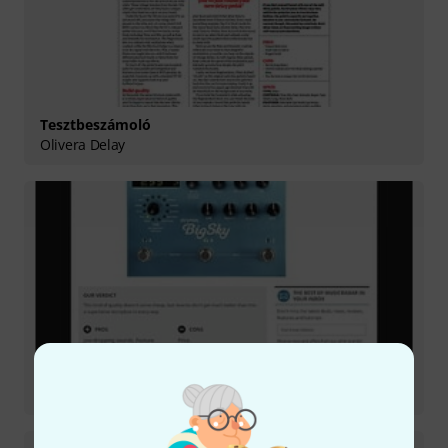
Tesztbeszámoló
Olivera Delay
Tesztbeszámoló
Big Sky