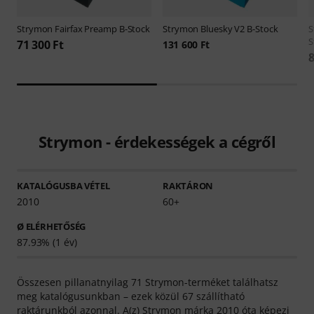
Strymon
Fairfax Preamp B-Stock
Strymon
Bluesky V2 B-Stock
S
S
71 300 Ft
131 600 Ft
8
Strymon - érdekességek a cégről
KATALÓGUSBA VÉTEL
RAKTÁRON
2010
60+
Ø ELÉRHETŐSÉG
87.93% (1 év)
Összesen pillanatnyilag 71 Strymon-terméket találhatsz
meg katalógusunkban – ezek közül 67 szállítható
raktárunkból azonnal. A(z) Strymon márka 2010 óta képezi