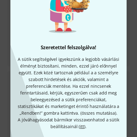
Szeretettel felszolgálva!
Tesztbeszámoló
A sütik segítségével igyekszünk a legjobb vásárlási
Cloudburst Reverb
élményt biztosítani, minden, ezzel járó előnnyel
együtt. Ezek közé tartoznak például a a személyre
szabott hirdetések és akciók, valamint a
preferenciák mentése. Ha ezzel nincsenek
fenntartásaid, kérjük, egyszerűen csak add meg
beleegyezésed a sütik preferenciákat,
statisztikákat és marketinget érintő használatára a
„Rendben!” gombra kattintva. (
összes mutatása
).
A jóváhagyásodat bármikor visszavonhatod a sütik
beállításainál (
itt
).
Tesztbeszámoló
Ultraviolet Univibe