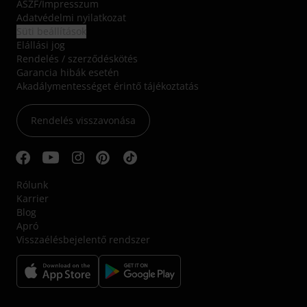
ÁSZF
/
Impresszum
Adatvédelmi nyilatkozat
Süti beállítások
Elállási jog
Rendelés / szerződéskötés
Garancia hibák esetén
Akadálymentességet érintő tájékoztatás
Rendelés visszavonása
Rólunk
Karrier
Blog
Apró
Visszaélésbejelentő rendszer