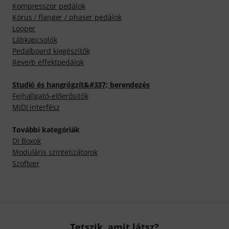
Kompresszor pedálok
Kórus / flanger / phaser pedálok
Looper
Lábkapcsolók
Pedalboard kiegészítők
Reverb effektpedálok
Studió és hangrögzít&#337; berendezés
Fejhallgató-előerősítők
MIDI interfész
További kategóriák
DI Boxok
Moduláris szintetizátorok
Szoftver
Tetszik, amit látsz?