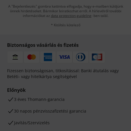
A "Bejelentkezés" gombra kattintva elfogadja, hogy e-mailben küldjünk
önnek hirdetéseket. Bármikor leiratkozhat erről. A hírlevélről további
információkat az
data protection guideline
-ben talál.
* Kitöltés kötelező
Biztonságos vásárlás és fizetés
Fizessen biztonságosan, titkosítással: Banki átutalás vagy
Betéti- vagy hitelkártya segítségével
Előnyök
3 éves Thomann-garancia
30 napos pénzvisszafizetési garancia
Javítás/Szervizelés