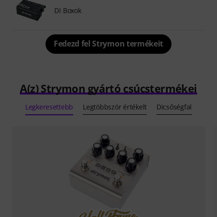
DI Boxok
Fedezd fel Strymon termékeit
A(z) Strymon gyártó csúcstermékei
Legkeresettebb
Legtöbbször értékelt
Dicsőségfal