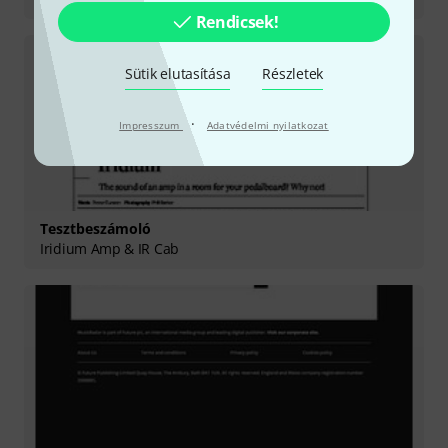
Rendicsek!
Sütik elutasítása
Részletek
·
Impresszum
Adatvédelmi nyilatkozat
Tesztbeszámoló
Iridium Amp & IR Cab