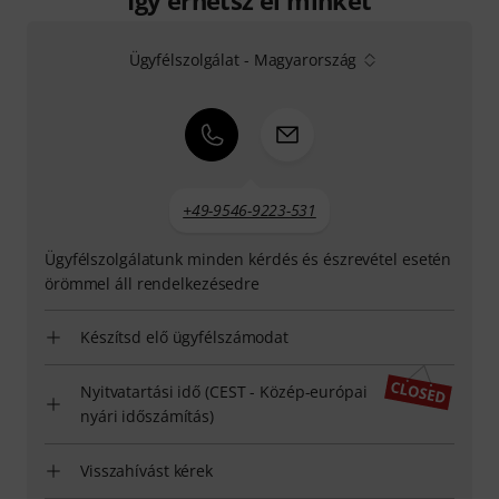
Így érhetsz el minket
Ügyfélszolgálat - Magyarország
+49-9546-9223-531
Ügyfélszolgálatunk minden kérdés és észrevétel esetén
örömmel áll rendelkezésedre
Készítsd elő ügyfélszámodat
Nyitvatartási idő (CEST - Közép-európai
nyári időszámítás)
Visszahívást kérek