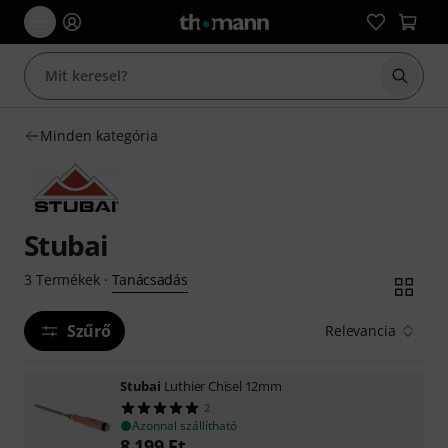
Keresés
Minden kategória
Stubai
Tanácsadás
3
Termékek
·
Szűrő
Relevancia
Stubai
Luthier Chisel 12mm
2
Azonnal szállítható
8 199
Ft