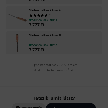
Stubai
Luthier Chisel 6mm
2
Azonnal szállítható
7 777
Ft
Stubai
Luthier Chisel 8mm
Azonnal szállítható
7 777
Ft
Díjmentes szállítás 79 000 Ft fölött
Minden ár tartalmazza az ÁFÁ-t
Tetszik, amit látsz?