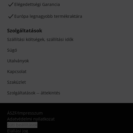
Elégedettségi Garancia
Európa legnagyobb termékraktára
Szolgáltatások
Szállítási költségek, szállítási idők
Súgó
Utalványok
Kapcsolat
Szaküzlet
Szolgáltatások -- áttekintés
ÁSZF
/
Impresszum
Adatvédelmi nyilatkozat
Süti beállítások
Elállási jog