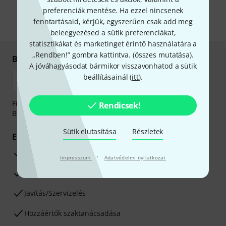
önnek hirdetéseket. Bármikor leiratkozhat erről. A hírlevélről további
információkat az
data protection guideline
-ben talál.
preferenciák mentése. Ha ezzel nincsenek
fenntartásaid, kérjük, egyszerűen csak add meg
* Kitöltés kötelező
beleegyezésed a sütik preferenciákat,
statisztikákat és marketinget érintő használatára a
„Rendben!” gombra kattintva. (
összes mutatása
).
Biztonságos vásárlás és fizetés
A jóváhagyásodat bármikor visszavonhatod a sütik
beállításainál (
itt
).
Fizessen biztonságosan, titkosítással: Banki átutalás vagy
Rendicsek!
Betéti- vagy hitelkártya segítségével
Sütik elutasítása
Részletek
Előnyök
3 éves Thomann-garancia
·
Impresszum
Adatvédelmi nyilatkozat
30 napos pénzvisszafizetési garancia
Javítás/Szervizelés
Hozzáértők szaktanácsadása