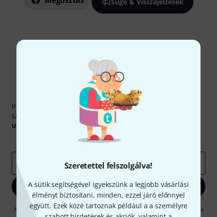
Megosztás
Súgó & Visszajelzések
Thomann hírlevél
Iratkozz fel a Thomann angol nyelvű hírlevelére, és kis
szerencsével megnyerheted a
50
egyenként
50 € értékű
utalvány
egyikét.
Inspiráló gondolatok
Akciók
Thomann
e-mail cím
*
Szeretettel felszolgálva!
A sütik segítségével igyekszünk a legjobb vásárlási
Bejelentkezés
élményt biztosítani, minden, ezzel járó előnnyel
együtt. Ezek közé tartoznak például a a személyre
A "Bejelentkezés" gombra kattintva elfogadja, hogy e-mailben küldjünk
szabott hirdetések és akciók, valamint a