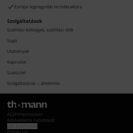
Európa legnagyobb termékraktára
Szolgáltatások
Szállítási költségek, szállítási idők
Súgó
Utalványok
Kapcsolat
Szaküzlet
Szolgáltatások -- áttekintés
ÁSZF
/
Impresszum
Adatvédelmi nyilatkozat
Süti beállítások
Elállási jog