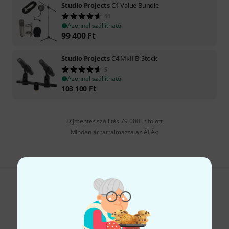
Studio Projects
C1 Value Bundle
11
Azonnal szállítható
99 400
Ft
Studio Projects
C4 MkII B-Stock
5
Azonnal szállítható
103 100
Ft
Díjmentes szállítás 79 000 Ft fölött
Minden ár tartalmazza az ÁFÁ-t
Tetszik, amit látsz?
Megosztás
Súgó & Visszajelzések