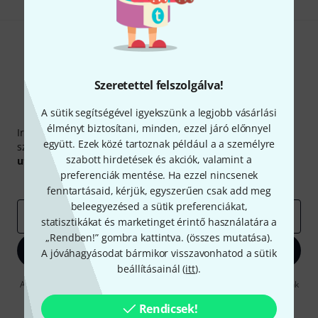
Szeretettel felszolgálva!
A sütik segítségével igyekszünk a legjobb vásárlási
Thomann hírlevél
élményt biztosítani, minden, ezzel járó előnnyel
Iratkozz fel a Thomann angol nyelvű hírlevelére, és kis
együtt. Ezek közé tartoznak például a a személyre
szerencsével megnyerheted a
50
egyenként
50 € értékű
szabott hirdetések és akciók, valamint a
utalvány
egyikét.
preferenciák mentése. Ha ezzel nincsenek
Inspiráló gondolatok
Akciók
Thomann
fenntartásaid, kérjük, egyszerűen csak add meg
beleegyezésed a sütik preferenciákat,
e-mail cím
*
statisztikákat és marketinget érintő használatára a
„Rendben!” gombra kattintva. (
összes mutatása
).
Bejelentkezés
A jóváhagyásodat bármikor visszavonhatod a sütik
beállításainál (
itt
).
A "Bejelentkezés" gombra kattintva elfogadja, hogy e-mailben küldjünk
önnek hirdetéseket. Bármikor leiratkozhat erről. A hírlevélről további
információkat az
data protection guideline
Rendicsek!
-ben talál.