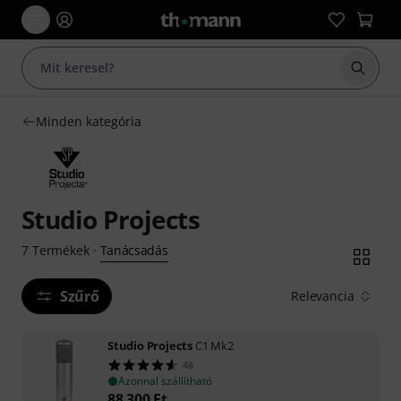
Keresés
Minden kategória
Studio Projects
Tanácsadás
7
Termékek
·
Szűrő
Relevancia
Studio Projects
C1 Mk2
46
Azonnal szállítható
88 300
Ft