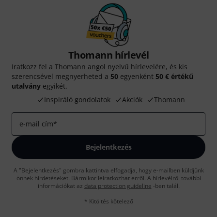
Thomann hírlevél
Iratkozz fel a Thomann angol nyelvű hírlevelére, és kis
szerencsével megnyerheted a
50
egyenként
50 € értékű
utalvány
egyikét.
Inspiráló gondolatok
Akciók
Thomann
e-mail cím
*
Bejelentkezés
A "Bejelentkezés" gombra kattintva elfogadja, hogy e-mailben küldjünk
önnek hirdetéseket. Bármikor leiratkozhat erről. A hírlevélről további
információkat az
data protection guideline
-ben talál.
* Kitöltés kötelező