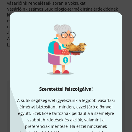
vásárlóink rendeléseik során a voksukat.
Vásárlóink számos Studiologic-termék iránt érdeklődnek
kimagasló mértékben. Az elmúlt hónapban átlagosan
minden egyes Studiologic-terméket 2.000 alkalommal
néztek meg maguknak az érdeklődők a Thomann online
áruházban.
A gyártóval kapcsolatban itt találsz bővebb tájékoztatást:
http://www.studiologic.net/
Még több Studiologic
Szeretettel felszolgálva!
A sütik segítségével igyekszünk a legjobb vásárlási
élményt biztosítani, minden, ezzel járó előnnyel
együtt. Ezek közé tartoznak például a a személyre
szabott hirdetések és akciók, valamint a
preferenciák mentése. Ha ezzel nincsenek