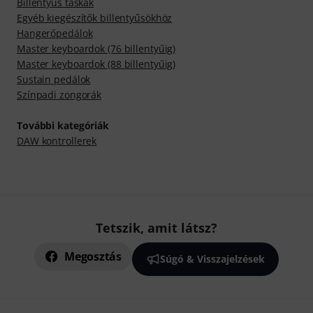
Billentyűs táskák
Egyéb kiegészítők billentyűsökhöz
Hangerőpedálok
Master keyboardok (76 billentyűig)
Master keyboardok (88 billentyűig)
Sustain pedálok
Színpadi zongorák
További kategóriák
DAW kontrollerek
Tetszik, amit látsz?
Megosztás
Súgó & Visszajelzések