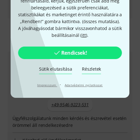
fenntartásaid, kérjük, egyszerűen csak add meg
Tesztbeszámoló
beleegyezésed a sütik preferenciákat,
SL Mixface
statisztikákat és marketinget érintő használatára a
„Rendben!” gombra kattintva. (
összes mutatása
).
A jóváhagyásodat bármikor visszavonhatod a sütik
beállításainál (
itt
).
Így érhetsz el minket
Rendicsek!
Ügyfélszolgálat - Magyarország
Sütik elutasítása
Részletek
·
Impresszum
Adatvédelmi nyilatkozat
+49-9546-9223-531
Ügyfélszolgálatunk minden kérdés és észrevétel esetén
örömmel áll rendelkezésedre