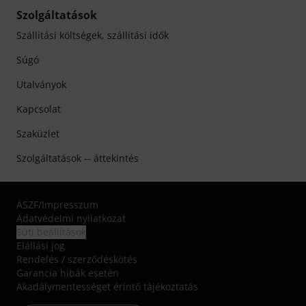
Szolgáltatások
Szállítási költségek, szállítási idők
Súgó
Utalványok
Kapcsolat
Szaküzlet
Szolgáltatások -- áttekintés
ÁSZF
/
Impresszum
Adatvédelmi nyilatkozat
Süti beállítások
Elállási jog
Rendelés / szerződéskötés
Garancia hibák esetén
Akadálymentességet érintő tájékoztatás