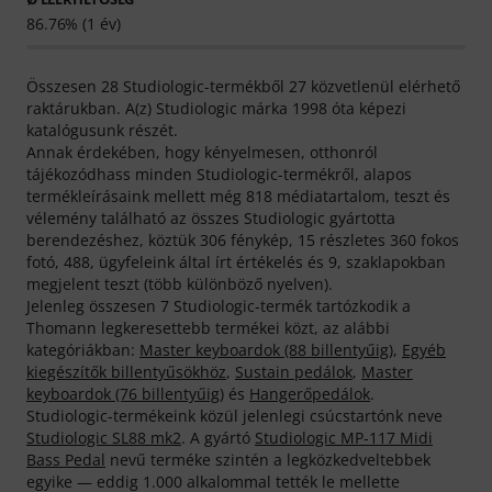
86.76% (1 év)
Összesen 28 Studiologic-termékből 27 közvetlenül elérhető
raktárukban. A(z) Studiologic márka 1998 óta képezi
katalógusunk részét.
Annak érdekében, hogy kényelmesen, otthonról
tájékozódhass minden Studiologic-termékről, alapos
termékleírásaink mellett még 818 médiatartalom, teszt és
vélemény található az összes Studiologic gyártotta
berendezéshez, köztük 306 fénykép, 15 részletes 360 fokos
fotó, 488, ügyfeleink által írt értékelés és 9, szaklapokban
megjelent teszt (több különböző nyelven).
Jelenleg összesen 7 Studiologic-termék tartózkodik a
Thomann legkeresettebb termékei közt, az alábbi
kategóriákban:
Master keyboardok (88 billentyűig)
,
Egyéb
kiegészítők billentyűsökhöz
,
Sustain pedálok
,
Master
keyboardok (76 billentyűig)
és
Hangerőpedálok
.
Studiologic-termékeink közül jelenlegi csúcstartónk neve
Studiologic SL88 mk2
. A gyártó
Studiologic MP-117 Midi
Bass Pedal
nevű terméke szintén a legközkedveltebbek
egyike — eddig 1.000 alkalommal tették le mellette