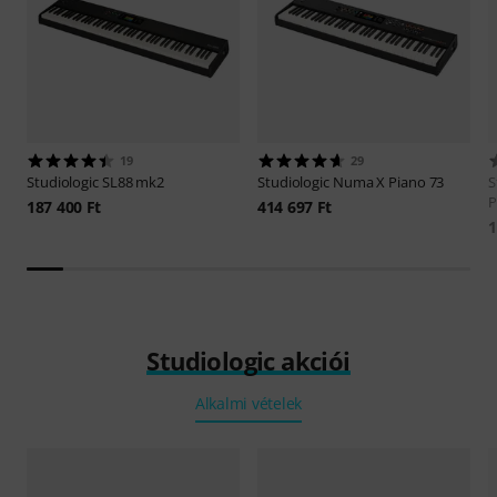
19
29
Studiologic
SL88 mk2
Studiologic
Numa X Piano 73
S
P
187 400 Ft
414 697 Ft
1
Studiologic akciói
Alkalmi vételek