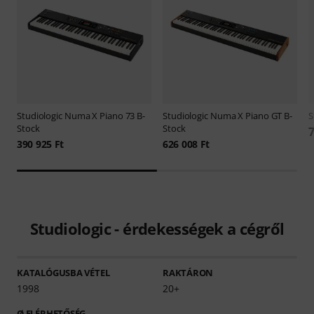
Studiologic
Numa X Piano 73 B-
Studiologic
Numa X Piano GT B-
S
Stock
Stock
7
390 925 Ft
626 008 Ft
Studiologic - érdekességek a cégről
KATALÓGUSBA VÉTEL
RAKTÁRON
1998
20+
Ø ELÉRHETŐSÉG