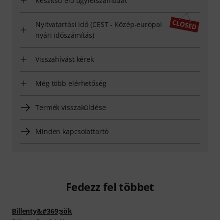
Készítsd elő ügyfélszámodat
Nyitvatartási idő (CEST - Közép-európai
nyári időszámítás)
Visszahívást kérek
Még több elérhetőség
Termék visszaküldése
Minden kapcsolattartó
Fedezz fel többet
Billenty&#369;sök