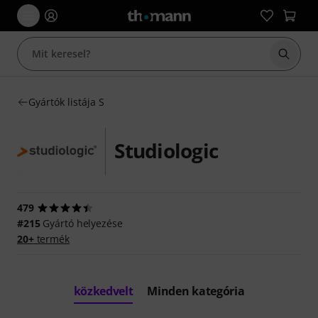
Keresés
Gyártók listája S
Studiologic
479
#215
Gyártó helyezése
20+
termék
közkedvelt
Minden kategória