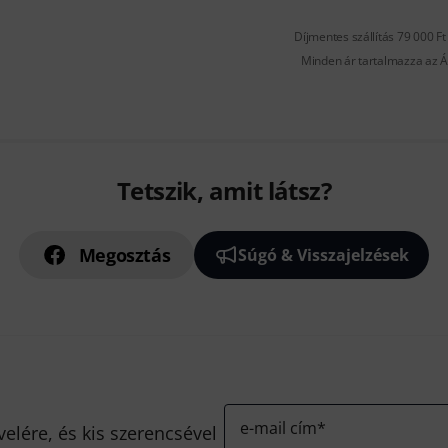
Díjmentes szállítás 79 000 Ft 
Minden ár tartalmazza az Á
Tetszik, amit látsz?
Megosztás
Súgó & Visszajelzések
e-mail cím
*
velére, és kis szerencsével