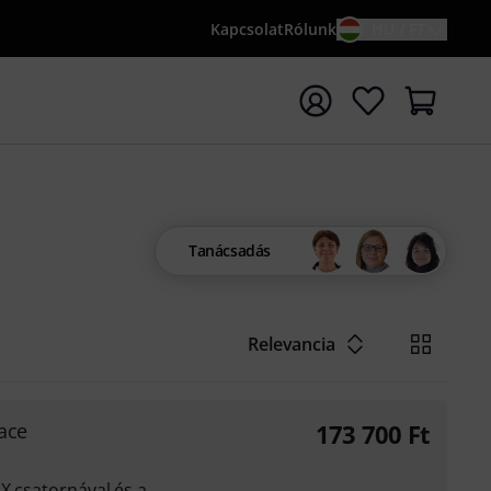
Kapcsolat
Rólunk
HU / FT
sés indítása {searchTerm} keresőszóval
Tanácsadás
Relevancia
ace
173 700
Ft
MX csatornával és a