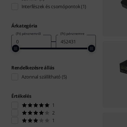
Interfészek és csomópontok
(1)
Árkategória
(Ft) pénznemről
(Ft) pénznemre
Rendelkezésre állás
Azonnal szállítható
(5)
Értékelés
1
2
1