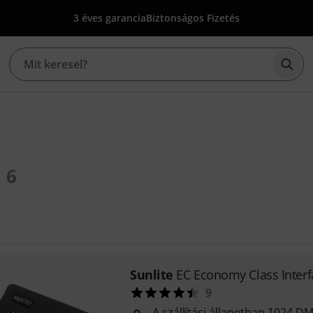
3 éves garancia
Biztonságos Fizetés
Kere
6
Sunlite
EC Economy Class Interf
9
A szállítási állapotban 1024 D