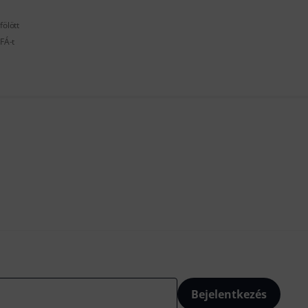
fölött
FÁ-t
Bejelentkezés