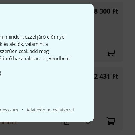
B-Stock
148 300
Ft
MX csatornával és a
ni, minden, ezzel járó előnnyel
 és akciók, valamint a
gyszerűen csak add meg
 érintő használatára a „Rendben!”
).
452 431
Ft
l az interfész 4096
teszi az összes
·
presszum
Adatvédelmi nyilatkozat
elt adapterekkel)
állítható