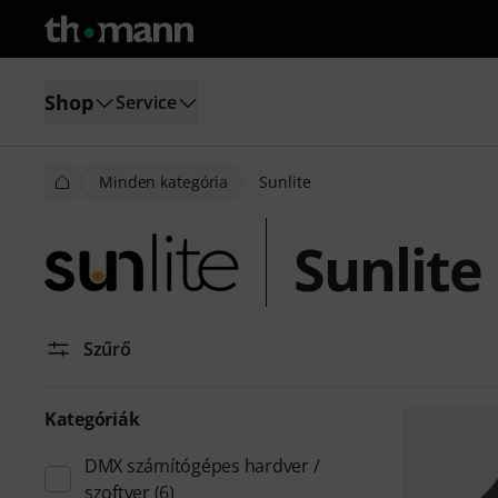
Shop
Service
Minden kategória
Sunlite
Sunlite
Szűrő
Kategóriák
DMX számítógépes hardver /
szoftver
(6)