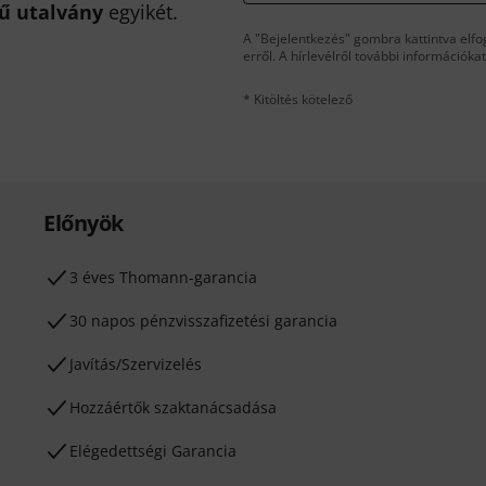
kű utalvány
egyikét.
A "Bejelentkezés" gombra kattintva elfo
erről. A hírlevélről további információka
* Kitöltés kötelező
Előnyök
3 éves Thomann-garancia
30 napos pénzvisszafizetési garancia
Javítás/Szervizelés
Hozzáértők szaktanácsadása
Elégedettségi Garancia