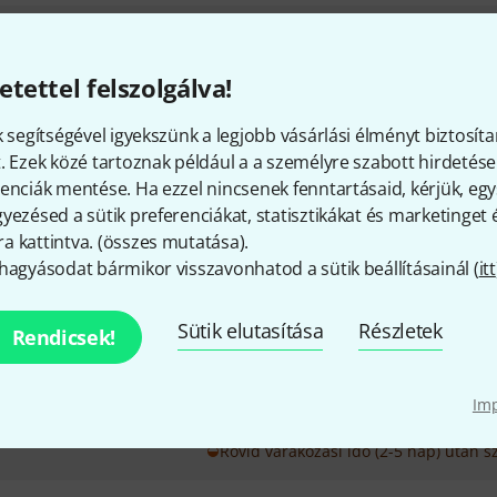
Sunlite
EC Economy Class Inter 
A szállítási állapotban 1024 D
etettel felszolgálva!
Sunlite Suite 3 EXPRESS ...
Műanyag ház
k segítségével igyekszünk a legjobb vásárlási élményt biztosíta
Háttérvilágítású gombok
. Ezek közé tartoznak például a a személyre szabott hirdetések
enciák mentése. Ha ezzel nincsenek fenntartásaid, kérjük, e
Azonnal szállítható
yezésed a sütik preferenciákat, statisztikákat és marketinget
 kattintva. (
összes mutatása
).
hagyásodat bármikor visszavonhatod a sütik beállításainál (
itt
Sunlite
RC Rack Class Interface
A gyárilag 3072 DMX csatornáva
Sütik elutasítása
Részletek
Rendicsek!
csatornára bővíthető.
A teljes szoftver mód lehetővé 
funkció használatát
Im
Ház: Fém (19"-os rack a mellék
Rövid várakozási idő (2-5 nap) után sz