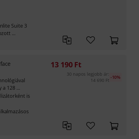
nlite Suite 3
zott ...
13 190
Ft
face
30 napos legjobb ár
:
-10%
hnológiával
14 690
Ft
 a 128 ...
izátorként is
alkalmazásos