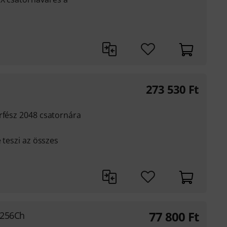
273 530
Ft
rfész 2048 csatornára
é teszi az összes
77 800
Ft
e 256Ch