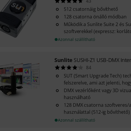
43
512 csatornáig bővíthető
128 csatorna önálló módban
Működik a Sunlite Suite 2 és Su
szoftverekkel (expressz: korláto
Azonnal szállítható
Sunlite
SUSHI-Z1 USB-DMX Inter
84
SUT (Smart Upgrade Tech) tec
felszerelve, ami azt jelenti, hogy
DMX vezérlőként vagy 3D vizual
használható
128 DMX csatorna szoftveres/
használattal (512-ig bővíthető)
Azonnal szállítható