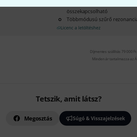
hullámformával rendelkezik, h
összekapcsolható
Többmódusú szűrő rezonanci
Licenc a letöltéshez
Díjmentes szállítás 79 000 Ft 
Minden ár tartalmazza az Á
Tetszik, amit látsz?
Megosztás
Súgó & Visszajelzések