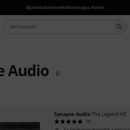
Javítás/Szervizelés
Biztonságos Fizetés
Kere
e Audio
6
Synapse Audio
The Legend HZ
18
Az egyik legismertebb szinteti