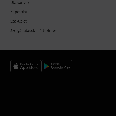
Utalványok
Kapcsolat
Szaküzlet
Szolgáltatások -- áttekintés