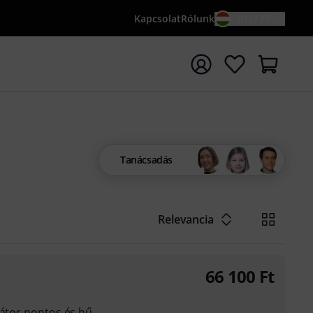
Kapcsolat
Rólunk
HU / FT
sés indítása {searchTerm} keresőszóval
Tanácsadás
Relevancia
66 100
Ft
zátor pontos és hű