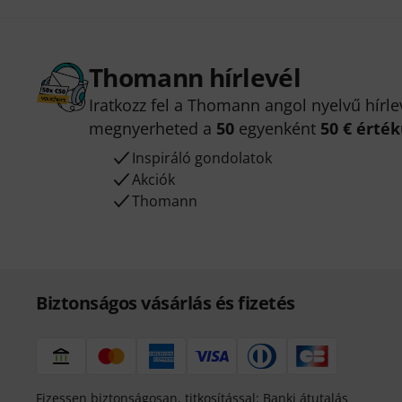
Thomann hírlevél
Iratkozz fel a Thomann angol nyelvű hírle
megnyerheted a
50
egyenként
50 € érté
Inspiráló gondolatok
Akciók
Thomann
Biztonságos vásárlás és fizetés
Fizessen biztonságosan, titkosítással: Banki átutalás