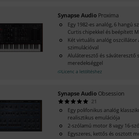
Synapse Audio
Proxima
Egy 1982-es analóg, 6 hangú sz
Curtis chipekkel és beépített M
Két virtuális analóg oszcilláto
szimulációval
Aluláteresztő és sáváteresztő 
meredekséggel
Licenc a letöltéshez
Synapse Audio
Obsession
21
Egy polifonikus analóg klasszi
realisztikus emulációja
2-szólamú motor 8 vagy 16-szó
Egyszeres, kettős és osztott 