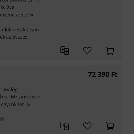
kcióval
ilmzeneszerzővel
odult részletesen
ék az összes
72 390
Ft
s analóg
l és FM szintézissel
 egyenként 32
tő