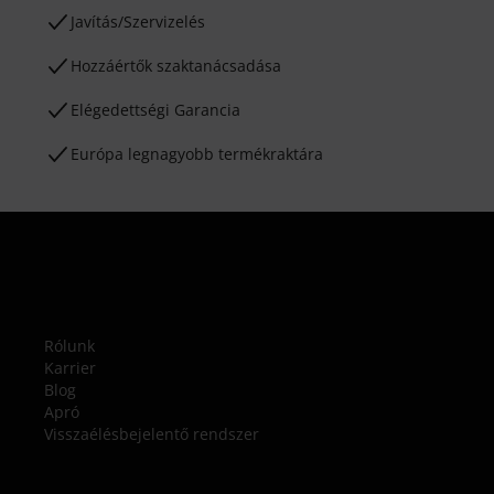
Javítás/Szervizelés
Hozzáértők szaktanácsadása
Elégedettségi Garancia
Európa legnagyobb termékraktára
Rólunk
Karrier
Blog
Apró
Visszaélésbejelentő rendszer