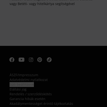
vagy Betéti- vagy hitelkártya segítségével
ÁSZF
/
Impresszum
Adatvédelmi nyilatkozat
Süti beállítások
Elállási jog
Rendelés / szerződéskötés
Garancia hibák esetén
Akadálymentességet érintő tájékoztatás