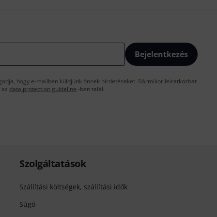
Bejelentkezés
gadja, hogy e-mailben küldjünk önnek hirdetéseket. Bármikor leiratkozhat
t az
data protection guideline
-ben talál.
Szolgáltatások
Szállítási költségek, szállítási idők
Súgó