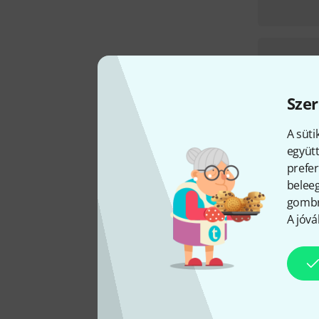
Szer
A süti
együtt
prefer
beleeg
gombra
A jóvá