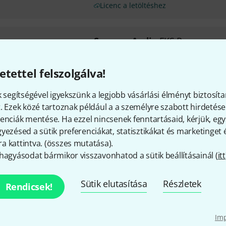
Licenc a letöltéshez
Synapse Audio
EKS Pro
2
EDM lábdob hangokon alapuló 
etettel felszolgálva!
Hat különböző oszcillátor model
dobgépekből és modern variác
k segítségével igyekszünk a legjobb vásárlási élményt biztosíta
Burkológörbe a hangerő és a
. Ezek közé tartoznak például a a személyre szabott hirdetések
valamint a hangmagasság LFO
enciák mentése. Ha ezzel nincsenek fenntartásaid, kérjük, e
yezésed a sütik preferenciákat, statisztikákat és marketinget
Licenc a letöltéshez
 kattintva. (
összes mutatása
).
hagyásodat bármikor visszavonhatod a sütik beállításainál (
itt
Synapse Audio
Hydra
2
Sütik elutasítása
Részletek
Rendicsek!
Rugalmas és tiszta szubtraktív 
oszcillátor útvonalválasztással
Im
Három oszcillátor, melyek közü