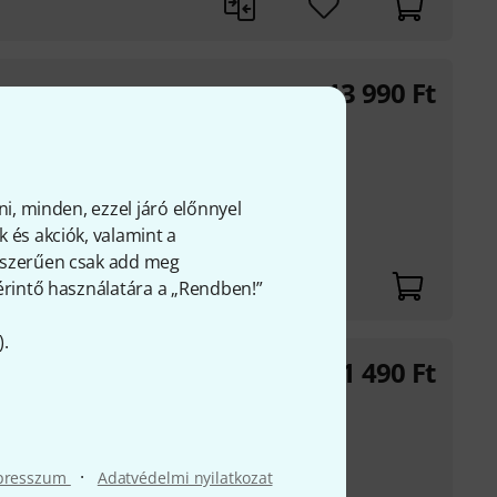
13 990
Ft
szintézis koncepció
lt kínál a jól ismert
iókat
ni, minden, ezzel járó előnnyel
 hangmagasság,
 és akciók, valamint a
 számára
gyszerűen csak add meg
 érintő használatára a „Rendben!”
).
21 490
Ft
szintetizátor speciális
·
presszum
Adatvédelmi nyilatkozat
l kettő 39