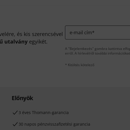
e-mail cím
*
velére, és kis szerencsével
kű utalvány
egyikét.
A "Bejelentkezés" gombra kattintva elfo
erről. A hírlevélről további információka
* Kitöltés kötelező
Előnyök
3 éves Thomann-garancia
30 napos pénzvisszafizetési garancia