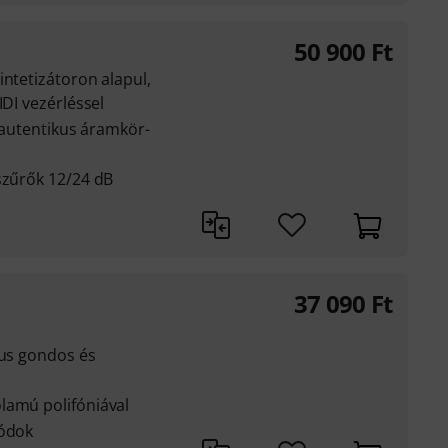
50 900
Ft
intetizátoron alapul,
IDI vezérléssel
r autentikus áramkör-
szűrők 12/24 dB
37 090
Ft
kus gondos és
lamú polifóniával
módok