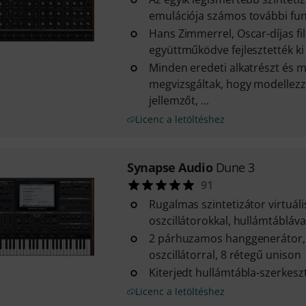
emulációja számos további fun
Hans Zimmerrel, Oscar-díjas f
együttműködve fejlesztették ki
Minden eredeti alkatrészt és m
megvizsgáltak, hogy modellezz
jellemzőt, ...
Licenc a letöltéshez
Synapse Audio
Dune 3
91
Rugalmas szintetizátor virtuáli
oszcillátorokkal, hullámtábláva
2 párhuzamos hanggenerátor,
oszcillátorral, 8 rétegű unison
Kiterjedt hullámtábla-szerkesz
Licenc a letöltéshez