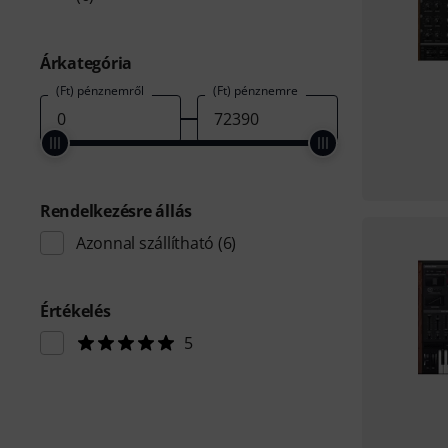
Árkategória
(Ft) pénznemről
(Ft) pénznemre
Rendelkezésre állás
Azonnal szállítható
(6)
Értékelés
5