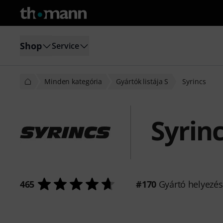
Shop
Service
Minden kategória
Gyártók listája S
Syrincs
Syrin
465
#170
Gyártó helyezé