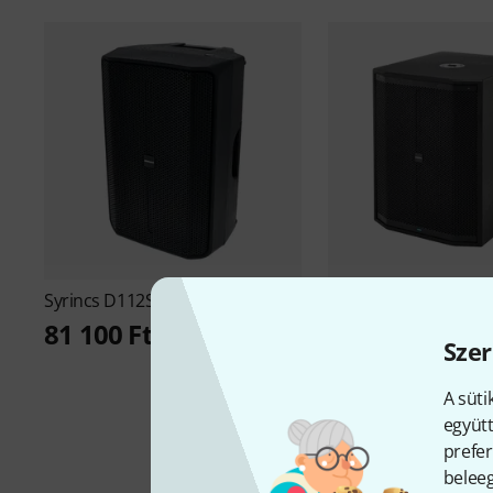
Syrincs
D112SP B-Stock
Syrincs
D18 Sub B-St
81 100 Ft
199 100 Ft
Szer
A süti
együtt
prefer
beleeg