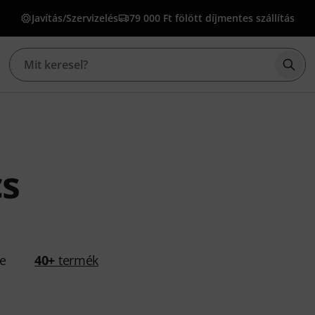
Javítás/Szervizelés
79 000 Ft fölött díjmentes szállítás
Kere
cs
se
40+
termék