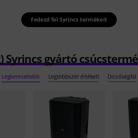
Fedezd fel Syrincs termékeit
z) Syrincs gyártó csúcstermé
Legkeresettebb
Legtöbbször értékelt
Dicsőségfal