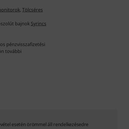
monitorok
,
Tölcséres
bszolút bajnok
Syrincs
os pénzvisszafizetési
ön további
evétel esetén örömmel áll rendelkezésedre