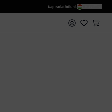
Kapcsolat
Rólunk
HU / FT
sés indítása {searchTerm} keresőszóval