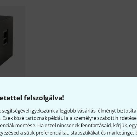
ock
etettel felszolgálva!
k segítségével igyekszünk a legjobb vásárlási élményt biztosíta
. Ezek közé tartoznak például a a személyre szabott hirdetések
enciák mentése. Ha ezzel nincsenek fenntartásaid, kérjük, e
yezésed a sütik preferenciákat, statisztikákat és marketinget