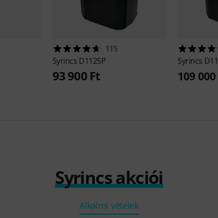
115
Syrincs
D112SP
Syrincs
D11
93 900 Ft
109 000
Syrincs akciói
Alkalmi vételek