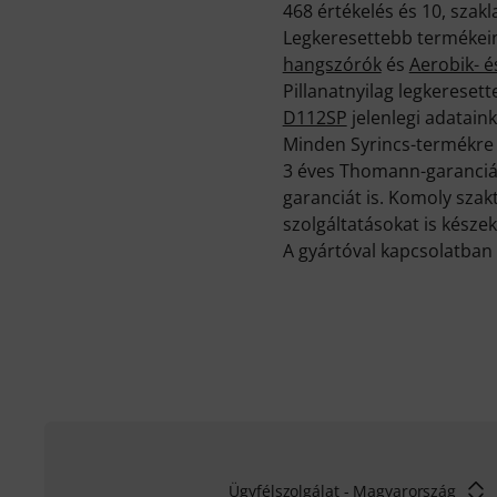
468 értékelés és 10, szak
Legkeresettebb termékeink
hangszórók
és
Aerobik- é
Pillanatnyilag legkerese
D112SP
jelenlegi adatain
Minden Syrincs-termékre 
3 éves Thomann-garancián
garanciát is. Komoly sza
szolgáltatásokat is készek
A gyártóval kapcsolatban 
Ügyfélszolgálat - Magyarország