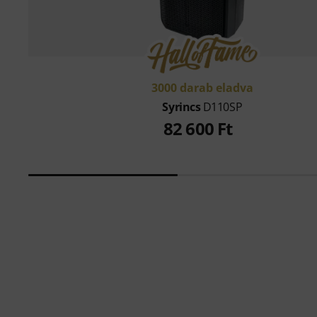
3000 darab eladva
Syrincs
D110SP
82 600 Ft