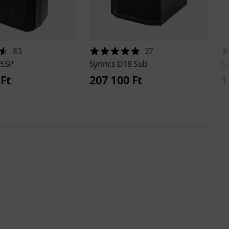
83
27
5SP
Syrincs
D18 Sub
Sy
 Ft
207 100 Ft
1