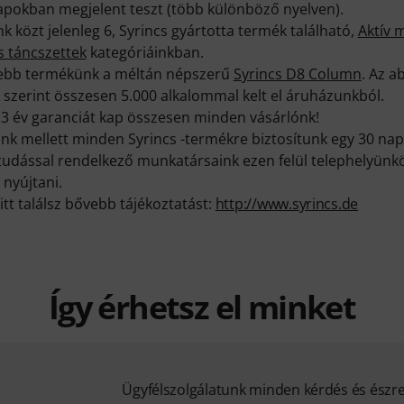
lapokban megjelent teszt (több különböző nyelven).
 közt jelenleg 6, Syrincs gyártotta termék található,
Aktív 
s táncszettek
kategóriáinkban.
ttebb termékünk a méltán népszerű
Syrincs D8 Column
. Az a
k szerint összesen 5.000 alkalommal kelt el áruházunkból.
3 év garanciát kap összesen minden vásárlónk!
k mellett minden Syrincs -termékre biztosítunk egy 30 nap
ktudással rendelkező munkatársaink ezen felül telephelyünk
 nyújtani.
itt találsz bővebb tájékoztatást:
http://www.syrincs.de
Így érhetsz el minket
Ügyfélszolgálatunk minden kérdés és észr