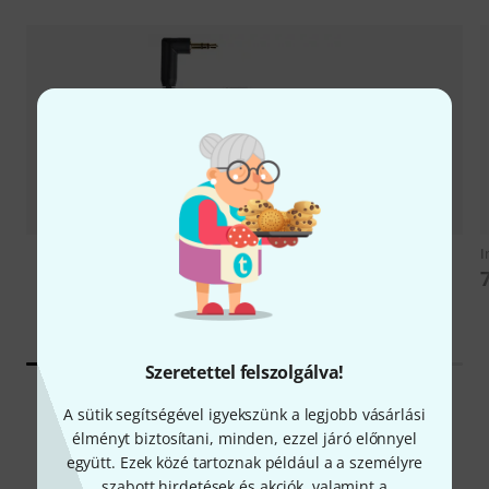
I
MOST KÉSZLETEN
Tentacle Sync
Tentacle to Micro-USB for Sony
8 799 Ft
Szeretettel felszolgálva!
A sütik segítségével igyekszünk a legjobb vásárlási
élményt biztosítani, minden, ezzel járó előnnyel
Közkedvelt gyártók
együtt. Ezek közé tartoznak például a a személyre
szabott hirdetések és akciók, valamint a