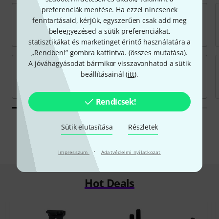
preferenciák mentése. Ha ezzel nincsenek
fenntartásaid, kérjük, egyszerűen csak add meg
beleegyezésed a sütik preferenciákat,
statisztikákat és marketinget érintő használatára a
„Rendben!” gombra kattintva. (
összes mutatása
).
A jóváhagyásodat bármikor visszavonhatod a sütik
beállításainál (
itt
).
Rendicsek!
Minden gyártó
Sütik elutasítása
Részletek
·
Impresszum
Adatvédelmi nyilatkozat
Hot Deals