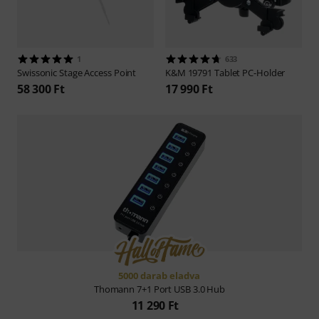
1
633
Swissonic
Stage Access Point
K&M
19791 Tablet PC-Holder
58 300 Ft
17 990 Ft
5000 darab eladva
Thomann
7+1 Port USB 3.0 Hub
11 290 Ft