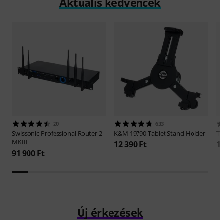
Aktuális kedvencek
20
633
Swissonic
Professional Router 2
K&M
19790 Tablet Stand Holder
MKIII
12 390 Ft
1
91 900 Ft
Új érkezések