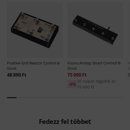
Positive Grid
Reactor Control B-
Xsonic
Airstep Smart Controll B-
I
Stock
Stock
S
48 890 Ft
75 090 Ft
5
30 napos legjobb ár:
-6%
79 600 Ft
Fedezz fel többet