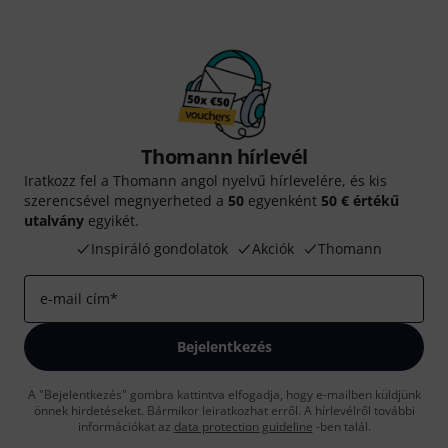
Thomann hírlevél
Iratkozz fel a Thomann angol nyelvű hírlevelére, és kis
szerencsével megnyerheted a
50
egyenként
50 € értékű
utalvány
egyikét.
Inspiráló gondolatok
Akciók
Thomann
e-mail cím
*
Bejelentkezés
A "Bejelentkezés" gombra kattintva elfogadja, hogy e-mailben küldjünk
önnek hirdetéseket. Bármikor leiratkozhat erről. A hírlevélről további
információkat az
data protection guideline
-ben talál.