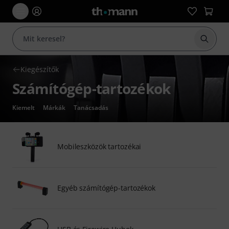
Keresés
Kiegészítők
Számítógép-tartozékok
Kiemelt
Márkák
Tanácsadás
Mobileszközök tartozékai
Egyéb számítógép-tartozékok