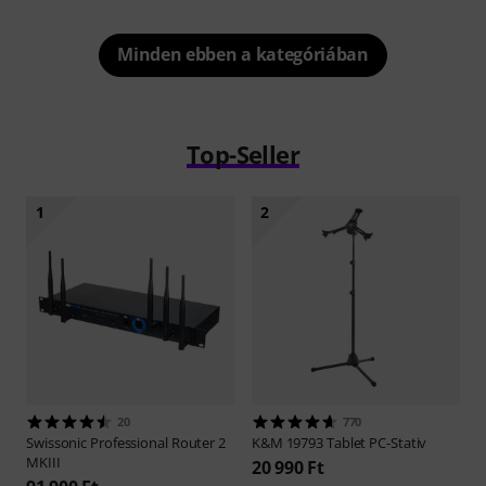
Minden ebben a kategóriában
Top-Seller
1
2
20
770
Swissonic
Professional Router 2
K&M
19793 Tablet PC-Stativ
MKIII
20 990 Ft