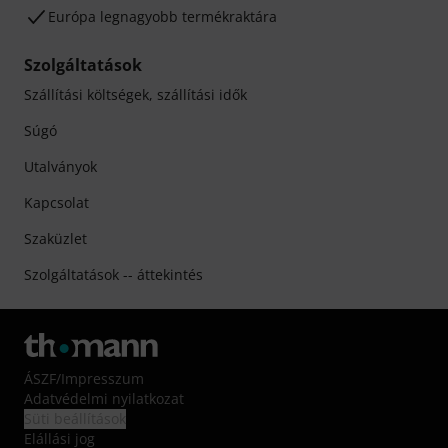
Európa legnagyobb termékraktára
Szolgáltatások
Szállítási költségek, szállítási idők
Súgó
Utalványok
Kapcsolat
Szaküzlet
Szolgáltatások -- áttekintés
ÁSZF
/
Impresszum
Adatvédelmi nyilatkozat
Süti beállítások
Elállási jog