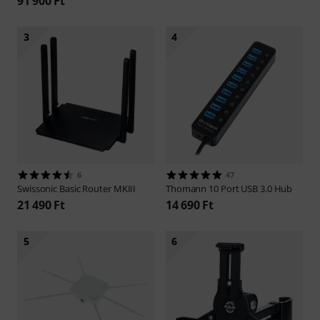
91 900 Ft
3
4
6
47
Swissonic
Basic Router MKIII
Thomann
10 Port USB 3.0 Hub
21 490 Ft
14 690 Ft
5
6