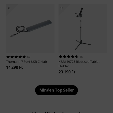
8
9
53
85
Thomann
7 Port USB C Hub
K&M
19775 Biobased Tablet
Holder
14 290 Ft
23 190 Ft
Minden Top Seller