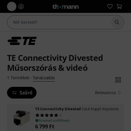
Keresés
TE Connectivity Divested
Műsorszórás & videó
Tanácsadás
1
Termékek
·
Szűrő
Relevancia
TE Connectivity Divested
Cat.6 Kuppl. Keystone
2
Azonnal szállítható
6 799
Ft