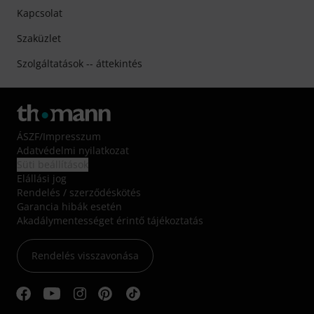
Kapcsolat
Szaküzlet
Szolgáltatások -- áttekintés
ÁSZF
/
Impresszum
Adatvédelmi nyilatkozat
Süti beállítások
Elállási jog
Rendelés / szerződéskötés
Garancia hibák esetén
Akadálymentességet érintő tájékoztatás
Rendelés visszavonása