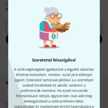
szerencsével megnyerheted a
50
egyenként
50 € értékű
utalvány
egyikét.
Inspiráló gondolatok
Akciók
Thomann
e-mail cím
*
Bejelentkezés
A "Bejelentkezés" gombra kattintva elfogadja, hogy e-mailben küldjünk
önnek hirdetéseket. Bármikor leiratkozhat erről. A hírlevélről további
információkat az
data protection guideline
-ben talál.
Szeretettel felszolgálva!
* Kitöltés kötelező
A sütik segítségével igyekszünk a legjobb vásárlási
élményt biztosítani, minden, ezzel járó előnnyel
együtt. Ezek közé tartoznak például a a személyre
Biztonságos vásárlás és fizetés
szabott hirdetések és akciók, valamint a
preferenciák mentése. Ha ezzel nincsenek
fenntartásaid, kérjük, egyszerűen csak add meg
beleegyezésed a sütik preferenciákat,
Fizessen biztonságosan, titkosítással: Banki átutalás vagy
statisztikákat és marketinget érintő használatára a