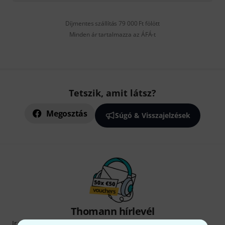
Díjmentes szállítás 79 000 Ft fölött
Minden ár tartalmazza az ÁFÁ-t
Tetszik, amit látsz?
Megosztás
Súgó & Visszajelzések
Thomann hírlevél
Iratkozz fel a Thomann angol nyelvű hírlevelére, és kis