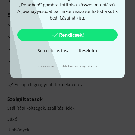
Betéti- vagy hitelkártya segítségével
„Rendben!” gombra kattintva. (
összes mutatása
).
A jóváhagyásodat bármikor visszavonhatod a sütik
Előnyök
beállításainál (
itt
).
3 éves Thomann-garancia
Rendicsek!
30 napos pénzvisszafizetési garancia
Javítás/Szervizelés
Sütik elutasítása
Részletek
Hozzáértők szaktanácsadása
·
Impresszum
Adatvédelmi nyilatkozat
Elégedettségi Garancia
Európa legnagyobb termékraktára
Szolgáltatások
Szállítási költségek, szállítási idők
Súgó
Utalványok