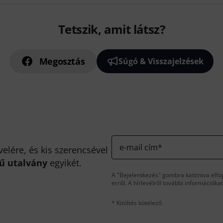
Tetszik, amit látsz?
Megosztás
Súgó & Visszajelzések
e-mail cím
*
velére, és kis szerencsével
kű utalvány
egyikét.
A "Bejelentkezés" gombra kattintva elfo
erről. A hírlevélről további információka
* Kitöltés kötelező