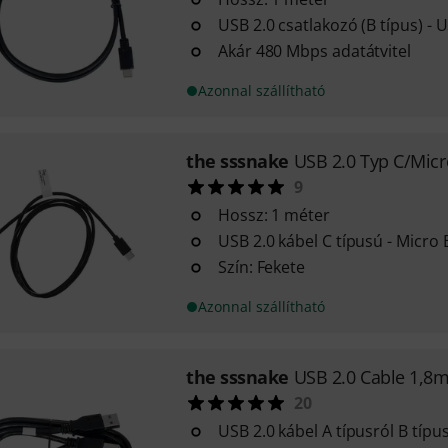
USB 2.0 csatlakozó (B típus) - 
Akár 480 Mbps adatátvitel
Azonnal szállítható
the sssnake
USB 2.0 Typ C/Mic
9
Hossz: 1 méter
USB 2.0 kábel C típusú - Micro 
Szín: Fekete
Azonnal szállítható
the sssnake
USB 2.0 Cable 1,8
20
USB 2.0 kábel A típusról B típu