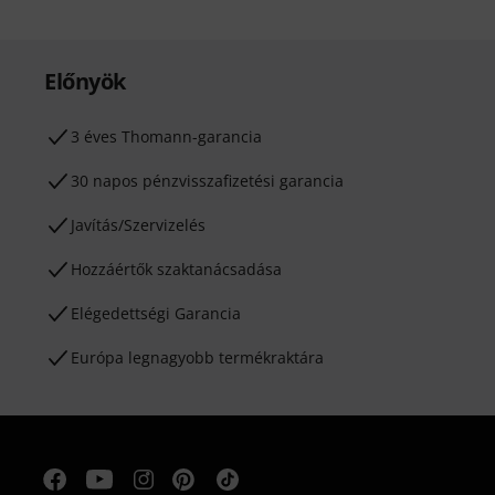
Előnyök
3 éves Thomann-garancia
30 napos pénzvisszafizetési garancia
Javítás/Szervizelés
Hozzáértők szaktanácsadása
Elégedettségi Garancia
Európa legnagyobb termékraktára