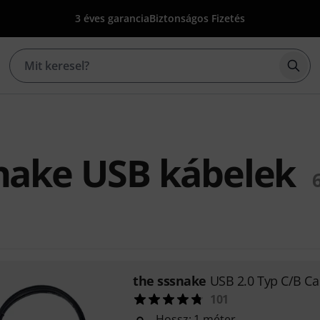
3 éves garancia
Biztonságos Fizetés
Kere
nake USB kábelek
the sssnake
USB 2.0 Typ C/B C
101
Hossz: 1 méter