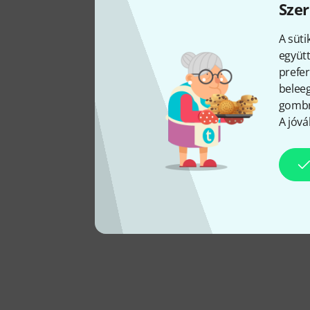
Szer
A süti
együtt
prefer
beleeg
gombra
A jóvá