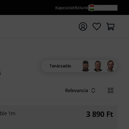
Kapcsolat
Rólunk
HU / FT
sés indítása {searchTerm} keresőszóval
Tanácsadás
6
Relevancia
3 890
Ft
able 1m