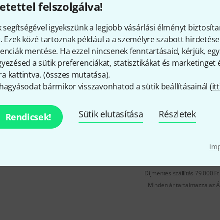
etettel felszolgálva!
Szín: Fekete
k segítségével igyekszünk a legjobb vásárlási élményt biztosíta
Azonnal szállítható
. Ezek közé tartoznak például a a személyre szabott hirdetések
enciák mentése. Ha ezzel nincsenek fenntartásaid, kérjük, e
yezésed a sütik preferenciákat, statisztikákat és marketinget
the sssnake
USB 2.0 Cable 1m
 kattintva. (
összes mutatása
).
11
hagyásodat bármikor visszavonhatod a sütik beállításainál (
itt
USB 2.0 kábel A típustól B típus
Hossza: 1 m
Sütik elutasítása
Részletek
Szín: fekete
Rendicsek!
Azonnal szállítható
Im
Díjmentes szállítás 79 000 Ft 
Minden ár tartalmazza az Á