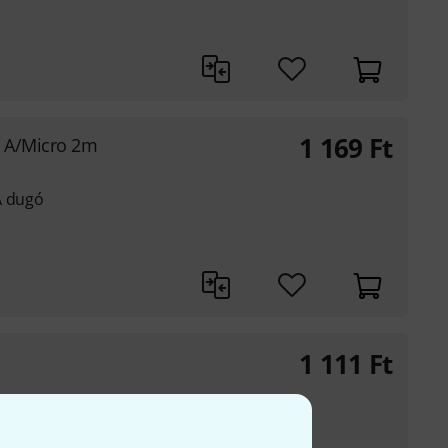
1 169
Ft
e A/Micro 2m
A dugó
1 111
Ft
sra