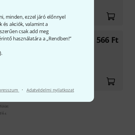
ni, minden, ezzel járó előnnyel
 és akciók, valamint a
gyszerűen csak add meg
566
Ft
 érintő használatára a „Rendben!”
).
ig
·
presszum
Adatvédelmi nyilatkozat
fölött
FÁ-t