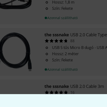
Hossz: 1,8 m
Szín: Fekete
Azonnal szállítható
the sssnake
USB 2.0 Cable Typ
88
USB 5 tűs Micro B dugó - USB 
Hossz: 2 méter
Szín: Fekete
Azonnal szállítható
the sssnake
USB 2.0 Cable 3m
16
USB 2.0 kábel A típusról B típu
Hossz: 3 méter