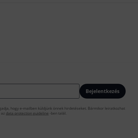
Bejelentkezés
gadja, hogy e-mailben küldjünk önnek hirdetéseket. Bármikor leiratkozhat
t az
data protection guideline
-ben talál.