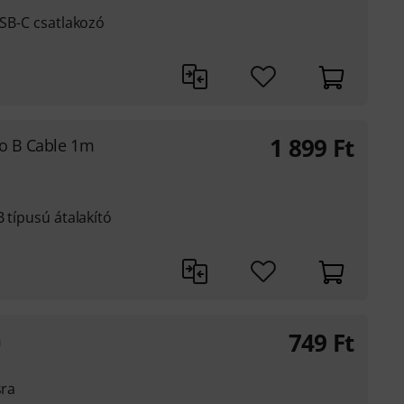
USB-C csatlakozó
1 899
Ft
ro B Cable 1m
B típusú átalakító
749
Ft
m
sra