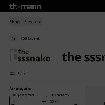
Shop
Service
USB kábelek
the sss
Szűrő
Árkategória
(Ft) pénznemről
(Ft) pénznemre