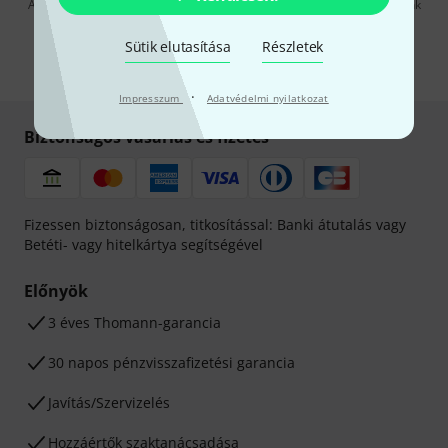
A "Bejelentkezés" gombra kattintva elfogadja, hogy e-mailben küldjünk
önnek hirdetéseket. Bármikor leiratkozhat erről. A hírlevélről további
információkat az
data protection guideline
-ben talál.
Sütik elutasítása
Részletek
* Kitöltés kötelező
·
Impresszum
Adatvédelmi nyilatkozat
Biztonságos vásárlás és fizetés
Fizessen biztonságosan, titkosítással: Banki átutalás vagy
Betéti- vagy hitelkártya segítségével
Előnyök
3 éves Thomann-garancia
30 napos pénzvisszafizetési garancia
Javítás/Szervizelés
Hozzáértők szaktanácsadása