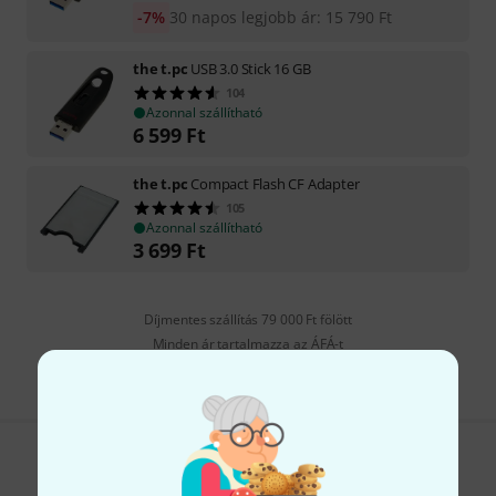
-7%
30 napos legjobb ár
:
15 790
Ft
the t.pc
USB 3.0 Stick 16 GB
104
Azonnal szállítható
6 599
Ft
the t.pc
Compact Flash CF Adapter
105
Azonnal szállítható
3 699
Ft
Díjmentes szállítás 79 000 Ft fölött
Minden ár tartalmazza az ÁFÁ-t
Tetszik, amit látsz?