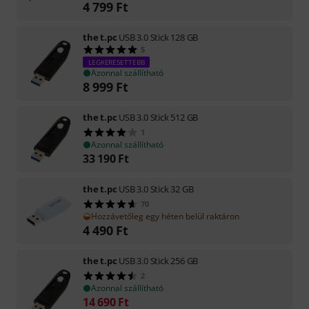
4 799
Ft
the t.pc
USB 3.0 Stick 128 GB
5
LEGKERESETTEBB
Azonnal szállítható
8 999
Ft
the t.pc
USB 3.0 Stick 512 GB
1
Azonnal szállítható
33 190
Ft
the t.pc
USB 3.0 Stick 32 GB
70
Hozzávetőleg egy héten belül raktáron
4 490
Ft
the t.pc
USB 3.0 Stick 256 GB
2
Azonnal szállítható
14 690
Ft