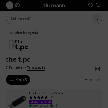
Keresés
Minden kategória
the t.pc
Tanácsadás
7
Termékek
·
Szűrő
Relevancia
the t.pc
USB Stick 64 Gb
142
LEGKERESETTEBB
Azonnal szállítható