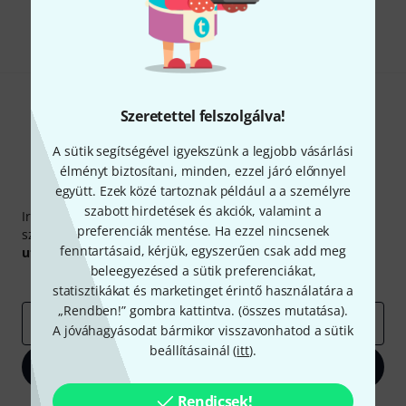
Megosztás
Súgó & Visszajelzések
Szeretettel felszolgálva!
A sütik segítségével igyekszünk a legjobb vásárlási
élményt biztosítani, minden, ezzel járó előnnyel
együtt. Ezek közé tartoznak például a a személyre
Thomann hírlevél
szabott hirdetések és akciók, valamint a
Iratkozz fel a Thomann angol nyelvű hírlevelére, és kis
preferenciák mentése. Ha ezzel nincsenek
szerencsével megnyerheted a
50
egyenként
50 € értékű
fenntartásaid, kérjük, egyszerűen csak add meg
utalvány
egyikét.
beleegyezésed a sütik preferenciákat,
Inspiráló gondolatok
Akciók
Thomann
statisztikákat és marketinget érintő használatára a
„Rendben!” gombra kattintva. (
összes mutatása
).
e-mail cím
*
A jóváhagyásodat bármikor visszavonhatod a sütik
beállításainál (
itt
).
Bejelentkezés
Rendicsek!