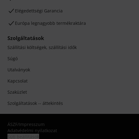
Elégedettségi Garancia
Európa legnagyobb termékraktára
Szolgáltatások
Szállítási költségek, szállítási idők
Súgó
Utalványok
Kapcsolat
Szaküzlet
Szolgáltatások -- áttekintés
ÁSZF
/
Impresszum
Adatvédelmi nyilatkozat
Süti beállítások