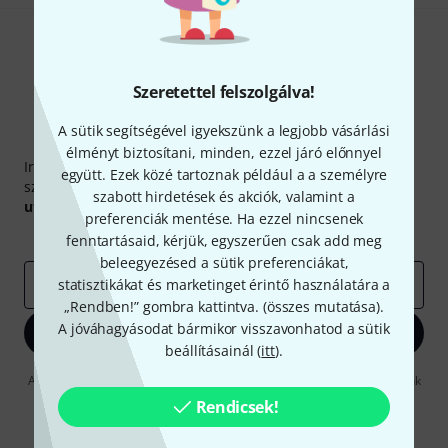
Szeretettel felszolgálva!
A sütik segítségével igyekszünk a legjobb vásárlási
Thomann hírlevél
élményt biztosítani, minden, ezzel járó előnnyel
Iratkozz fel a Thomann angol nyelvű hírlevelére, és kis
együtt. Ezek közé tartoznak például a a személyre
szerencsével megnyerheted a
50
egyenként
50 € értékű
szabott hirdetések és akciók, valamint a
utalvány
egyikét.
preferenciák mentése. Ha ezzel nincsenek
Inspiráló gondolatok
Akciók
Thomann
fenntartásaid, kérjük, egyszerűen csak add meg
beleegyezésed a sütik preferenciákat,
e-mail cím
statisztikákat és marketinget érintő használatára a
*
„Rendben!” gombra kattintva. (
összes mutatása
).
A jóváhagyásodat bármikor visszavonhatod a sütik
Bejelentkezés
beállításainál (
itt
).
A "Bejelentkezés" gombra kattintva elfogadja, hogy e-mailben küldjünk
önnek hirdetéseket. Bármikor leiratkozhat erről. A hírlevélről további
Rendicsek!
információkat az
data protection guideline
-ben talál.
* Kitöltés kötelező