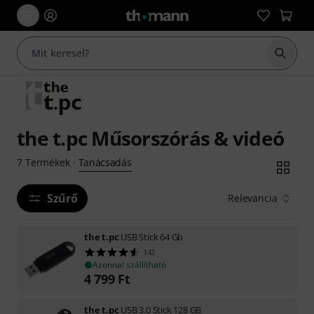
Keresés
the t.pc Műsorszórás & videó
Tanácsadás
7
Termékek
·
Szűrő
Relevancia
the t.pc
USB Stick 64 Gb
142
Azonnal szállítható
4 799
Ft
the t.pc
USB 3.0 Stick 128 GB