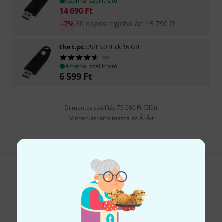
Azonnal szállítható
14 690
Ft
-7%
30 napos legjobb ár
:
15 790
Ft
the t.pc
USB 3.0 Stick 16 GB
104
Azonnal szállítható
6 599
Ft
Díjmentes szállítás 79 000 Ft fölött
Minden ár tartalmazza az ÁFÁ-t
Tetszik, amit látsz?
Megosztás
Súgó & Visszajelzések