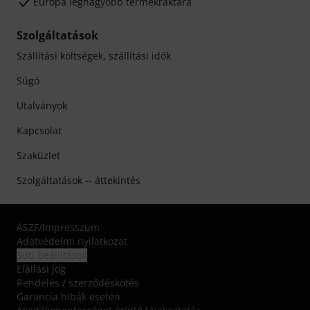
Európa legnagyobb termékraktára
Szolgáltatások
Szállítási költségek, szállítási idők
Súgó
Utalványok
Kapcsolat
Szaküzlet
Szolgáltatások -- áttekintés
ÁSZF
/
Impresszum
Adatvédelmi nyilatkozat
Süti beállítások
Elállási jog
Rendelés / szerződéskötés
Garancia hibák esetén