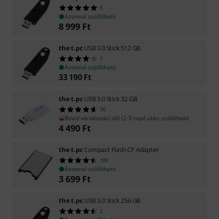
5
Azonnal szállítható
8 999
Ft
the t.pc
USB 3.0 Stick 512 GB
1
Azonnal szállítható
33 190
Ft
the t.pc
USB 3.0 Stick 32 GB
70
Rövid várakozási idő (2-5 nap) után szállítható
4 490
Ft
the t.pc
Compact Flash CF Adapter
105
Azonnal szállítható
3 699
Ft
the t.pc
USB 3.0 Stick 256 GB
2