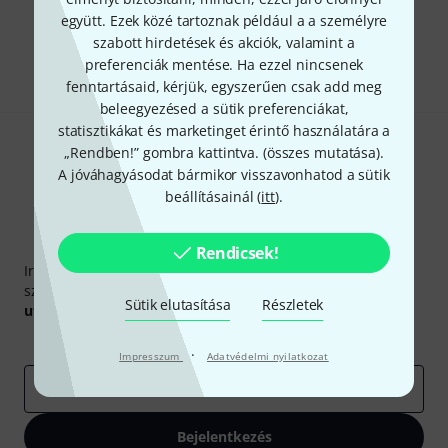
Tetszik, amit látsz?
együtt. Ezek közé tartoznak például a a személyre
szabott hirdetések és akciók, valamint a
Megosztás
Súgó & Visszajelzések
preferenciák mentése. Ha ezzel nincsenek
fenntartásaid, kérjük, egyszerűen csak add meg
beleegyezésed a sütik preferenciákat,
statisztikákat és marketinget érintő használatára a
„Rendben!” gombra kattintva. (
összes mutatása
).
A jóváhagyásodat bármikor visszavonhatod a sütik
beállításainál (
itt
).
Thomann hírlevél
Rendicsek!
Iratkozz fel a Thomann angol nyelvű hírlevelére, és kis
szerencsével megnyerheted a
50
egyenként
50 € értékű
Sütik elutasítása
Részletek
utalvány
egyikét.
Inspiráló gondolatok
Akciók
Thomann
·
Impresszum
Adatvédelmi nyilatkozat
e-mail cím
*
Bejelentkezés