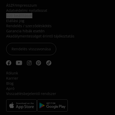
ÁSZF
/
Impresszum
Adatvédelmi nyilatkozat
Süti beállítások
Elállási jog
Rendelés / szerződéskötés
Garancia hibák esetén
Akadálymentességet érintő tájékoztatás
Rendelés visszavonása
Rólunk
Karrier
Blog
Apró
Visszaélésbejelentő rendszer