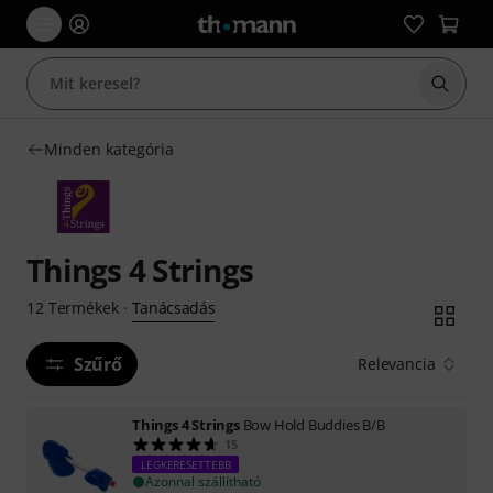
Keresés
Minden kategória
Things 4 Strings
Tanácsadás
12
Termékek
·
Szűrő
Relevancia
Things 4 Strings
Bow Hold Buddies B/B
15
LEGKERESETTEBB
Azonnal szállítható