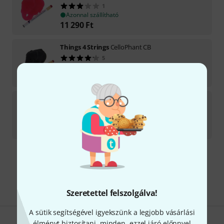
1
Azonnal szállítható
11 290
Ft
Things 4 Strings
CelloPhant CB
5
Azonnal szállítható
11 290
Ft
Things 4 Strings
Hold Fish FC
2
Azonnal szállítható
7 390
Ft
Díjmentes szállítás 79 000 Ft fölött
Minden ár tartalmazza az ÁFÁ-t
Szeretettel felszolgálva!
A sütik segítségével igyekszünk a legjobb vásárlási
élményt biztosítani, minden, ezzel járó előnnyel