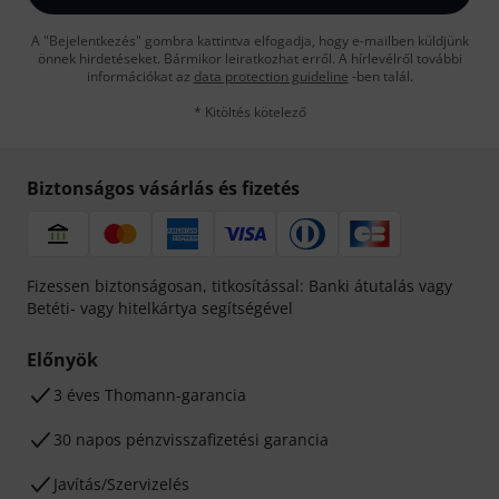
A "Bejelentkezés" gombra kattintva elfogadja, hogy e-mailben küldjünk
önnek hirdetéseket. Bármikor leiratkozhat erről. A hírlevélről további
információkat az
data protection guideline
-ben talál.
* Kitöltés kötelező
Biztonságos vásárlás és fizetés
Fizessen biztonságosan, titkosítással: Banki átutalás vagy
Betéti- vagy hitelkártya segítségével
Előnyök
3 éves Thomann-garancia
30 napos pénzvisszafizetési garancia
Javítás/Szervizelés