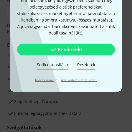
fenntartásaid, kérjük, egyszerűen csak add meg
beleegyezésed a sütik preferenciákat,
statisztikákat és marketinget érintő használatára a
„Rendben!” gombra kattintva. (
összes mutatása
).
Fizessen biztonságosan, titkosítással: Banki átutalás vagy
A jóváhagyásodat bármikor visszavonhatod a sütik
Betéti- vagy hitelkártya segítségével
beállításainál (
itt
).
Előnyök
Rendicsek!
3 éves Thomann-garancia
Sütik elutasítása
Részletek
30 napos pénzvisszafizetési garancia
Javítás/Szervizelés
·
Impresszum
Adatvédelmi nyilatkozat
Hozzáértők szaktanácsadása
Elégedettségi Garancia
Európa legnagyobb termékraktára
Szolgáltatások