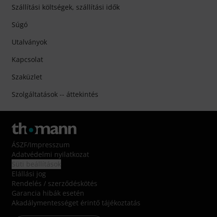
Szállítási költségek, szállítási idők
Súgó
Utalványok
Kapcsolat
Szaküzlet
Szolgáltatások -- áttekintés
ÁSZF
/
Impresszum
Adatvédelmi nyilatkozat
Süti beállítások
Elállási jog
Rendelés / szerződéskötés
Garancia hibák esetén
Akadálymentességet érintő tájékoztatás