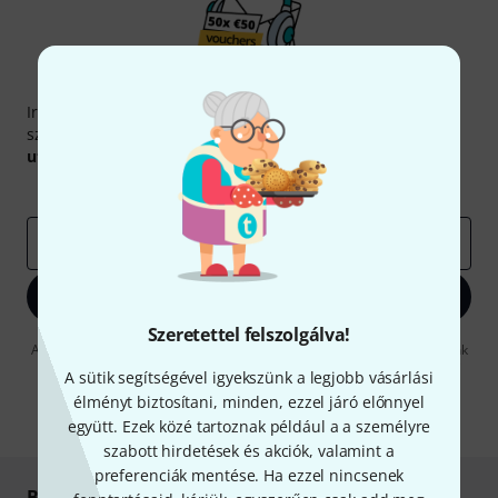
Thomann hírlevél
Iratkozz fel a Thomann angol nyelvű hírlevelére, és kis
szerencsével megnyerheted a
50
egyenként
50 € értékű
utalvány
egyikét.
Inspiráló gondolatok
Akciók
Thomann
e-mail cím
*
Bejelentkezés
Szeretettel felszolgálva!
A "Bejelentkezés" gombra kattintva elfogadja, hogy e-mailben küldjünk
önnek hirdetéseket. Bármikor leiratkozhat erről. A hírlevélről további
A sütik segítségével igyekszünk a legjobb vásárlási
információkat az
data protection guideline
-ben talál.
élményt biztosítani, minden, ezzel járó előnnyel
* Kitöltés kötelező
együtt. Ezek közé tartoznak például a a személyre
szabott hirdetések és akciók, valamint a
preferenciák mentése. Ha ezzel nincsenek
Biztonságos vásárlás és fizetés