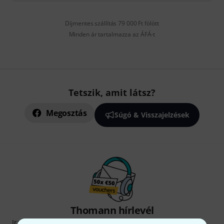
Díjmentes szállítás 79 000 Ft fölött
Minden ár tartalmazza az ÁFÁ-t
Tetszik, amit látsz?
Megosztás
Súgó & Visszajelzések
Thomann hírlevél
Iratkozz fel a Thomann angol nyelvű hírlevelére, és kis