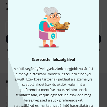
szerencsével megnyerheted a
50
egyenként
50 € értékű
utalvány
egyikét.
Inspiráló gondolatok
Akciók
Thomann
e-mail cím
*
Bejelentkezés
A "Bejelentkezés" gombra kattintva elfogadja, hogy e-mailben küldjünk
önnek hirdetéseket. Bármikor leiratkozhat erről. A hírlevélről további
információkat az
data protection guideline
-ben talál.
Szeretettel felszolgálva!
* Kitöltés kötelező
A sütik segítségével igyekszünk a legjobb vásárlási
élményt biztosítani, minden, ezzel járó előnnyel
együtt. Ezek közé tartoznak például a a személyre
Biztonságos vásárlás és fizetés
szabott hirdetések és akciók, valamint a
preferenciák mentése. Ha ezzel nincsenek
fenntartásaid, kérjük, egyszerűen csak add meg
beleegyezésed a sütik preferenciákat,
Fizessen biztonságosan, titkosítással: Banki átutalás vagy
statisztikákat és marketinget érintő használatára a