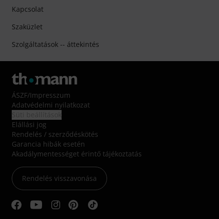
Kapcsolat
Szaküzlet
Szolgáltatások -- áttekintés
ÁSZF
/
Impresszum
Adatvédelmi nyilatkozat
Süti beállítások
Elállási jog
Rendelés / szerződéskötés
Garancia hibák esetén
Akadálymentességet érintő tájékoztatás
Rendelés visszavonása