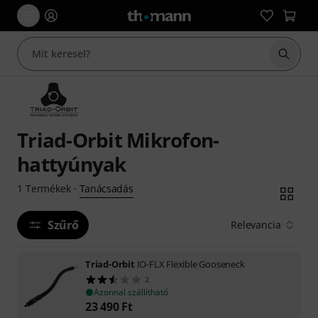
Keresés
Triad-Orbit Mikrofon-
hattyúnyak
Tanácsadás
1
Termékek
·
Szűrő
Relevancia
Triad-Orbit
IO-FLX Flexible Gooseneck
2
Azonnal szállítható
23 490
Ft