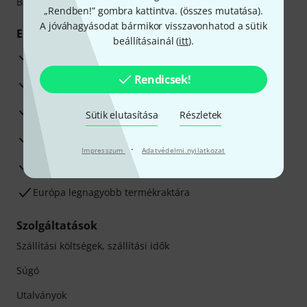
Betéti- vagy hitelkártya segítségével
„Rendben!” gombra kattintva. (
összes mutatása
).
A jóváhagyásodat bármikor visszavonhatod a sütik
Előnyök
beállításainál (
itt
).
3 éves Thomann-garancia
Rendicsek!
30 napos pénzvisszafizetési garancia
Javítás/Szervizelés
Sütik elutasítása
Részletek
Hozzáértők szaktanácsadása
·
Impresszum
Adatvédelmi nyilatkozat
Elégedettségi Garancia
Európa legnagyobb termékraktára
Szolgáltatások
Szállítási költségek, szállítási idők
Súgó
Utalványok