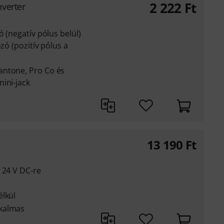
2 222
Ft
verter
ó (negatív pólus belül)
zó (pozitív pólus a
antone, Pro Co és
ini-jack
13 190
Ft
 24 V DC-re
élkül
kalmas