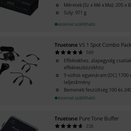
Méretek (Sz x Mé x Ma): 205 x 
Súly: 971 g
Azonnal szállítható
Truetone
VS 1 Spot Combo Pac
569
Effektekhez, alapegység csatla
effekteszközökhöz
9 voltos egyenáram (DC) 1700
teljesítmény
Bemeneti feszültség 100 és 240
Azonnal szállítható
Truetone
Pure Tone Buffer
226