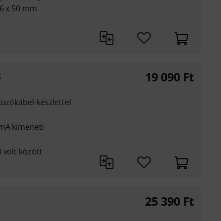
86 x 50 mm
19 090
Ft
k
kozókábel-készlettel
 mA kimeneti
 volt között
25 390
Ft