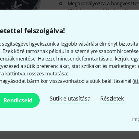
Megakadályozza a hangvesztes
több hangszer kábel miatt
Csatlakozások: bemenet (6,3 m
(6,3 mm-es jack)
etettel felszolgálva!
Hálózati adapter csatlakozása
csatlakozóaljzat 5,5 x 2,1 mm, 
k segítségével igyekszünk a legjobb vásárlási élményt biztosíta
Azonnal szállítható
. Ezek közé tartoznak például a a személyre szabott hirdetések
enciák mentése. Ha ezzel nincsenek fenntartásaid, kérjük, e
yezésed a sütik preferenciákat, statisztikákat és marketinget
Truetone
18V to 9V Converter
 kattintva. (
összes mutatása
).
58
hagyásodat bármikor visszavonhatod a sütik beállításainál (
itt
18 V-ot 9 V-ra alakít át
1 Spot Pro tápegységhez alka
Sütik elutasítása
Részletek
Rendicsek!
5,5 x 2,1 mm-es koaxiális tápcsa
mm-es koaxiális tápcsatlakozó
Im
Azonnal szállítható