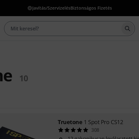
Javítás/Szervizelés
Biztonságos Fizetés
Kere
ne
10
Truetone
1 Spot Pro CS12
308
12 galvanikusan leválasztott k