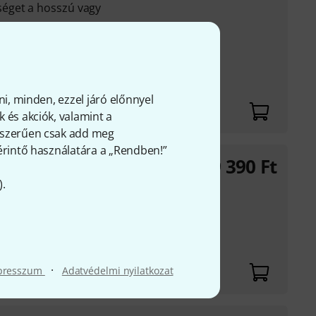
éget a hosszú vagy
m-es jack), kimenet
 (üreges
negatív pólus belül)
ni, minden, ezzel járó előnnyel
 és akciók, valamint a
gyszerűen csak add meg
 érintő használatára a „Rendben!”
9 390
Ft
).
lmas
tlakozó - 5,5 x 2,1
·
presszum
Adatvédelmi nyilatkozat