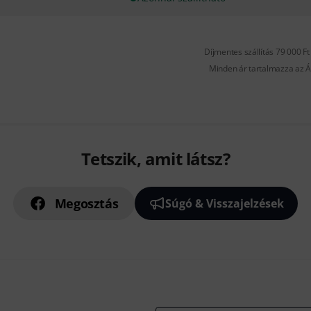
Díjmentes szállítás 79 000 Ft 
Minden ár tartalmazza az Á
Tetszik, amit látsz?
Megosztás
Súgó & Visszajelzések