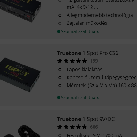
mA, 4x 9/12 ...
A legmodernebb technológia
Zajtalan működés
Azonnal szállítható
Truetone
1 Spot Pro CS6
199
Lapos kialakítás
Kapcsolóüzemű tápegység-tec
Méretek: (Sz x M x Ma) 160 x 8
Azonnal szállítható
Truetone
1 Spot 9V/DC
666
Feszültség: 9 V, 1700 mA