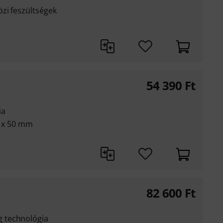
zi feszültségek
54 390
Ft
ia
6 x 50 mm
82 600
Ft
 technológia