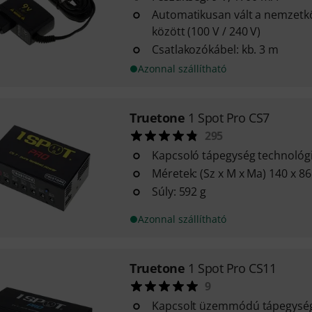
Automatikusan vált a nemzetkö
között (100 V / 240 V)
Csatlakozókábel: kb. 3 m
Azonnal szállítható
Truetone
1 Spot Pro CS7
295
Kapcsoló tápegység technológ
Méretek: (Sz x M x Ma) 140 x 8
Súly: 592 g
Azonnal szállítható
Truetone
1 Spot Pro CS11
9
Kapcsolt üzemmódú tápegység