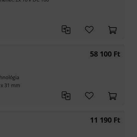
58 100
Ft
hnológia
8 x 31 mm
11 190
Ft