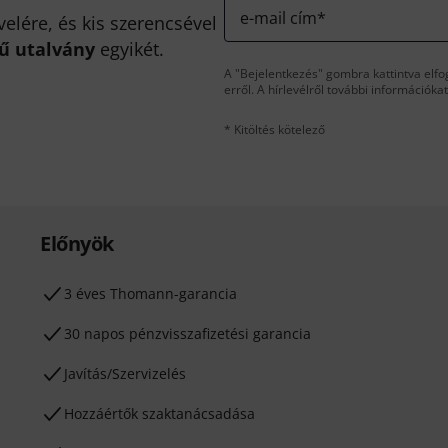
e-mail cím
*
velére, és kis szerencsével
kű utalvány
egyikét.
A "Bejelentkezés" gombra kattintva elfo
erről. A hírlevélről további információka
* Kitöltés kötelező
Előnyök
3 éves Thomann-garancia
30 napos pénzvisszafizetési garancia
Javítás/Szervizelés
Hozzáértők szaktanácsadása