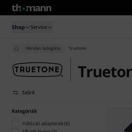
Shop
Service
Minden kategória
Truetone
Trueto
Szűrő
Kategóriák
Hálózati adapterek
(6)
Effektkábelek
(3)