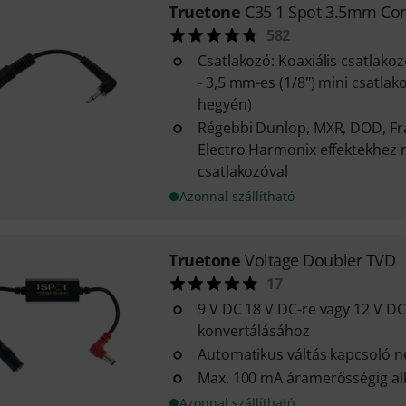
Truetone
C35 1 Spot 3.5mm Con
582
Csatlakozó: Koaxiális csatlakoz
- 3,5 mm-es (1/8") mini csatlako
hegyén)
Régebbi Dunlop, MXR, DOD, Fr
Electro Harmonix effektekhez m
csatlakozóval
Azonnal szállítható
Truetone
Voltage Doubler TVD
17
9 V DC 18 V DC-re vagy 12 V DC
konvertálásához
Automatikus váltás kapcsoló n
Max. 100 mA áramerősségig al
Azonnal szállítható