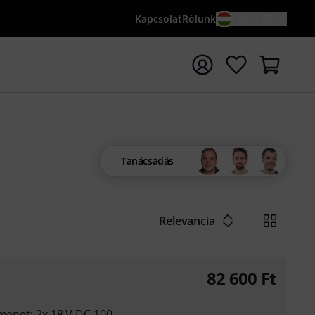
Kapcsolat
Rólunk
HU / FT
sés indítása {searchTerm} keresőszóval
Tanácsadás
Relevancia
82 600
Ft
imenet: 2x 18 V DC 100