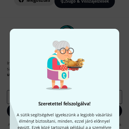
Megosztás
Súgó & Visszajelzések
Thomann hírlevél
Iratkozz fel a Thomann angol nyelvű hírlevelére, és kis
szerencsével megnyerheted a
50
egyenként
50 € értékű
utalvány
egyikét.
Inspiráló gondolatok
Akciók
Thomann
e-mail cím
*
Szeretettel felszolgálva!
Bejelentkezés
A sütik segítségével igyekszünk a legjobb vásárlási
élményt biztosítani, minden, ezzel járó előnnyel
A "Bejelentkezés" gombra kattintva elfogadja, hogy e-mailben küldjünk
együtt. Ezek közé tartoznak például a a személyre