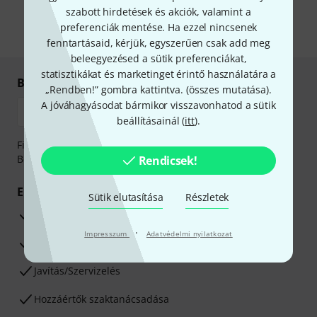
önnek hirdetéseket. Bármikor leiratkozhat erről. A hírlevélről további
szabott hirdetések és akciók, valamint a
információkat az
data protection guideline
-ben talál.
preferenciák mentése. Ha ezzel nincsenek
* Kitöltés kötelező
fenntartásaid, kérjük, egyszerűen csak add meg
beleegyezésed a sütik preferenciákat,
statisztikákat és marketinget érintő használatára a
Biztonságos vásárlás és fizetés
„Rendben!” gombra kattintva. (
összes mutatása
).
A jóváhagyásodat bármikor visszavonhatod a sütik
beállításainál (
itt
).
Fizessen biztonságosan, titkosítással: Banki átutalás vagy
Betéti- vagy hitelkártya segítségével
Rendicsek!
Előnyök
Sütik elutasítása
Részletek
3 éves Thomann-garancia
·
Impresszum
Adatvédelmi nyilatkozat
30 napos pénzvisszafizetési garancia
Javítás/Szervizelés
Hozzáértők szaktanácsadása