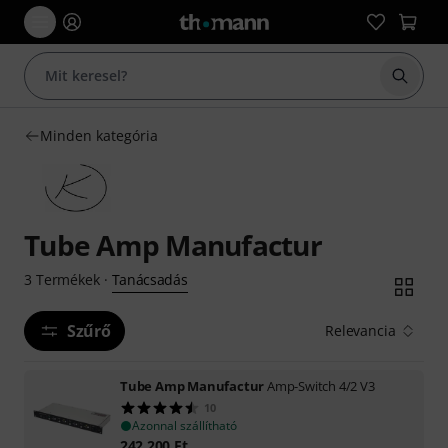
Keresés
Minden kategória
Tube Amp Manufactur
Tanácsadás
3
Termékek
·
Szűrő
Relevancia
Tube Amp Manufactur
Amp-Switch 4/2 V3
10
Azonnal szállítható
242 200
Ft