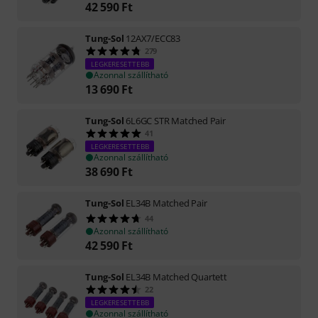
42 590
Ft
Tung-Sol
12AX7/ECC83
279
LEGKERESETTEBB
Azonnal szállítható
13 690
Ft
Tung-Sol
6L6GC STR Matched Pair
41
LEGKERESETTEBB
Azonnal szállítható
38 690
Ft
Tung-Sol
EL34B Matched Pair
44
Azonnal szállítható
42 590
Ft
Tung-Sol
EL34B Matched Quartett
22
LEGKERESETTEBB
Azonnal szállítható