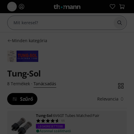
Keresés
Minden kategória
Tung-Sol
Tanácsadás
8
Termékek
·
Szűrő
Relevancia
Tung-Sol
6V6GT Tubes Matched Pair
11
LEGKERESETTEBB
Azonnal szállítható