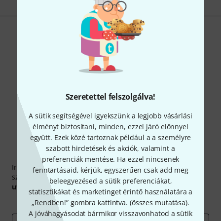
Tetszik, amit látsz?
Megosztás
Súgó & Visszajelzések
Szeretettel felszolgálva!
A sütik segítségével igyekszünk a legjobb vásárlási
élményt biztosítani, minden, ezzel járó előnnyel
együtt. Ezek közé tartoznak például a a személyre
szabott hirdetések és akciók, valamint a
Thomann hírlevél
preferenciák mentése. Ha ezzel nincsenek
Iratkozz fel a Thomann angol nyelvű hírlevelére, és kis
fenntartásaid, kérjük, egyszerűen csak add meg
szerencsével megnyerheted a
50
egyenként
50 € értékű
beleegyezésed a sütik preferenciákat,
utalvány
egyikét.
statisztikákat és marketinget érintő használatára a
Inspiráló gondolatok
Akciók
Thomann
„Rendben!” gombra kattintva. (
összes mutatása
).
A jóváhagyásodat bármikor visszavonhatod a sütik