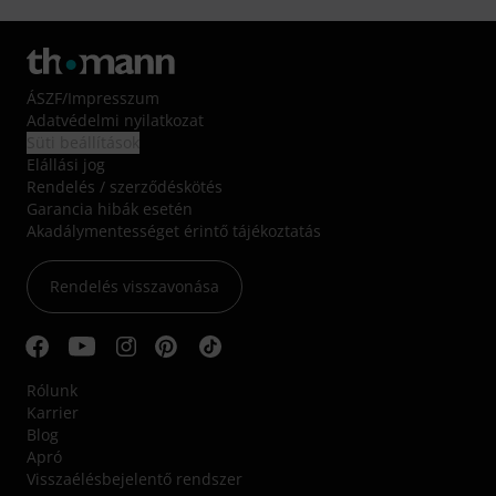
ÁSZF
/
Impresszum
Adatvédelmi nyilatkozat
Süti beállítások
Elállási jog
Rendelés / szerződéskötés
Garancia hibák esetén
Akadálymentességet érintő tájékoztatás
Rendelés visszavonása
Rólunk
Karrier
Blog
Apró
Visszaélésbejelentő rendszer