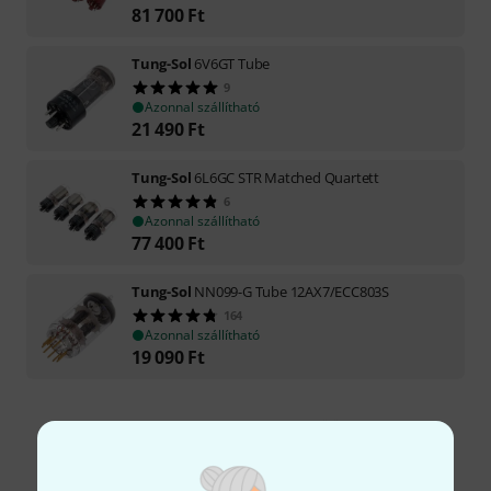
81 700
Ft
Tung-Sol
6V6GT Tube
9
Azonnal szállítható
21 490
Ft
Tung-Sol
6L6GC STR Matched Quartett
6
Azonnal szállítható
77 400
Ft
Tung-Sol
NN099-G Tube 12AX7/ECC803S
164
Azonnal szállítható
19 090
Ft
Díjmentes szállítás 79 000 Ft fölött
Minden ár tartalmazza az ÁFÁ-t