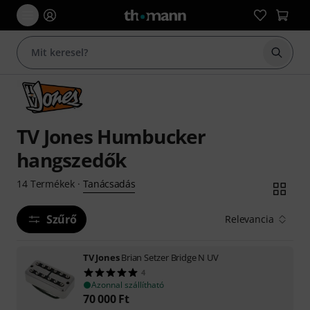
Keresés
TV Jones Humbucker
hangszedők
Tanácsadás
14
Termékek
·
Szűrő
Relevancia
TV Jones
Brian Setzer Bridge N UV
4
Azonnal szállítható
70 000
Ft