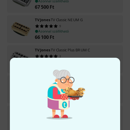
Azonnal szállítható
67 500
Ft
TV Jones
TV Classic NE UM G
9
Azonnal szállítható
66 100
Ft
TV Jones
TV Classic Plus BR UM C
3
Azonnal szállítható
59 990
Ft
TV Jones
TV Classic BR UM N
2
Azonnal szállítható
59 990
Ft
TV Jones
TV Classic Plus BR UM N
2
Azonnal szállítható
59 990
Ft