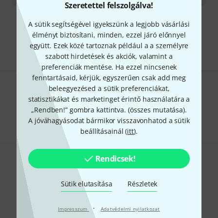
Szeretettel felszolgálva!
A sütik segítségével igyekszünk a legjobb vásárlási
Díjmentes szállítás 79 000 Ft fölött
élményt biztosítani, minden, ezzel járó előnnyel
Minden ár tartalmazza az ÁFÁ-t
együtt. Ezek közé tartoznak például a a személyre
szabott hirdetések és akciók, valamint a
preferenciák mentése. Ha ezzel nincsenek
fenntartásaid, kérjük, egyszerűen csak add meg
beleegyezésed a sütik preferenciákat,
Tetszik, amit látsz?
statisztikákat és marketinget érintő használatára a
„Rendben!” gombra kattintva. (
összes mutatása
).
Megosztás
Súgó & Visszajelzések
A jóváhagyásodat bármikor visszavonhatod a sütik
beállításainál (
itt
).
Rendicsek!
Sütik elutasítása
Részletek
Thomann hírlevél
·
Impresszum
Adatvédelmi nyilatkozat