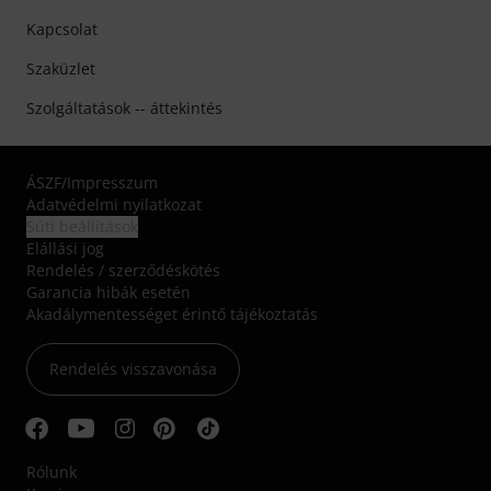
Kapcsolat
Szaküzlet
Szolgáltatások -- áttekintés
ÁSZF
/
Impresszum
Adatvédelmi nyilatkozat
Süti beállítások
Elállási jog
Rendelés / szerződéskötés
Garancia hibák esetén
Akadálymentességet érintő tájékoztatás
Rendelés visszavonása
Rólunk