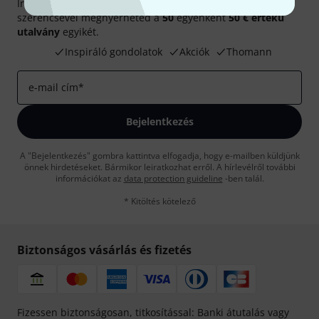
Iratkozz fel a Thomann angol nyelvű hírlevelére, és kis
szerencsével megnyerheted a
50
egyenként
50 € értékű
utalvány
egyikét.
Inspiráló gondolatok
Akciók
Thomann
e-mail cím
*
Bejelentkezés
A "Bejelentkezés" gombra kattintva elfogadja, hogy e-mailben küldjünk
önnek hirdetéseket. Bármikor leiratkozhat erről. A hírlevélről további
információkat az
data protection guideline
-ben talál.
* Kitöltés kötelező
Biztonságos vásárlás és fizetés
Fizessen biztonságosan, titkosítással: Banki átutalás vagy