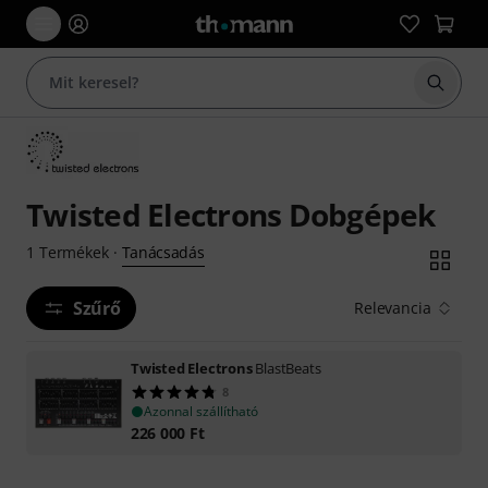
Keresés
Twisted Electrons Dobgépek
Tanácsadás
1
Termékek
·
Szűrő
Relevancia
Twisted Electrons
BlastBeats
8
Azonnal szállítható
226 000
Ft