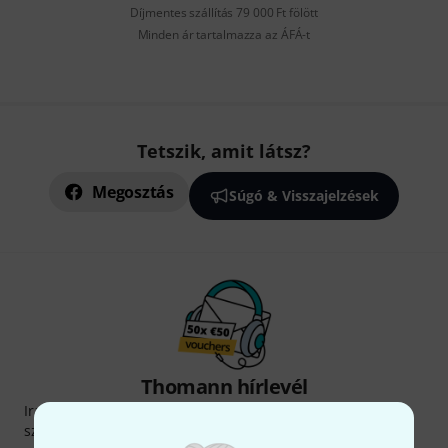
Díjmentes szállítás 79 000 Ft fölött
Minden ár tartalmazza az ÁFÁ-t
Tetszik, amit látsz?
Megosztás
Súgó & Visszajelzések
Thomann hírlevél
Iratkozz fel a Thomann angol nyelvű hírlevelére, és kis
szerencsével megnyerheted a
50
egyenként
50 € értékű