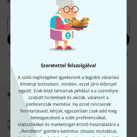
utalvány
egyikét.
Inspiráló gondolatok
Akciók
Thomann
e-mail cím
*
Bejelentkezés
A "Bejelentkezés" gombra kattintva elfogadja, hogy e-mailben küldjünk
önnek hirdetéseket. Bármikor leiratkozhat erről. A hírlevélről további
információkat az
data protection guideline
-ben talál.
Szeretettel felszolgálva!
* Kitöltés kötelező
A sütik segítségével igyekszünk a legjobb vásárlási
élményt biztosítani, minden, ezzel járó előnnyel
együtt. Ezek közé tartoznak például a a személyre
Biztonságos vásárlás és fizetés
szabott hirdetések és akciók, valamint a
preferenciák mentése. Ha ezzel nincsenek
fenntartásaid, kérjük, egyszerűen csak add meg
beleegyezésed a sütik preferenciákat,
Fizessen biztonságosan, titkosítással: Banki átutalás vagy
statisztikákat és marketinget érintő használatára a
Betéti- vagy hitelkártya segítségével
„Rendben!” gombra kattintva. (
összes mutatása
).