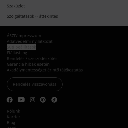
Szaküzlet
Szolgáltatások -- áttekintés
ÁSZF
/
Impresszum
Adatvédelmi nyilatkozat
Süti beállítások
Elállási jog
Rendelés / szerződéskötés
Garancia hibák esetén
Akadálymentességet érintő tájékoztatás
Rendelés visszavonása
Rólunk
Karrier
Blog