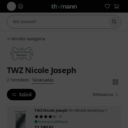
Keresés
Minden kategória
TWZ Nicole Joseph
Tanácsadás
2
Termékek
·
Szűrő
Relevancia
TWZ Nicole Joseph
Tin Whistle Workshop 1
14
Azonnal szállítható
11 190
Ft