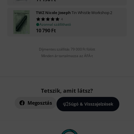
TWZ Nicole Joseph
Tin Whistle Workshop 2
4
Azonnal szállítható
10 790
Ft
Díjmentes szállítás 79 000 Ft fölött
Minden ár tartalmazza az ÁFÁ-t
Tetszik, amit látsz?
Megosztás
Súgó & Visszajelzések