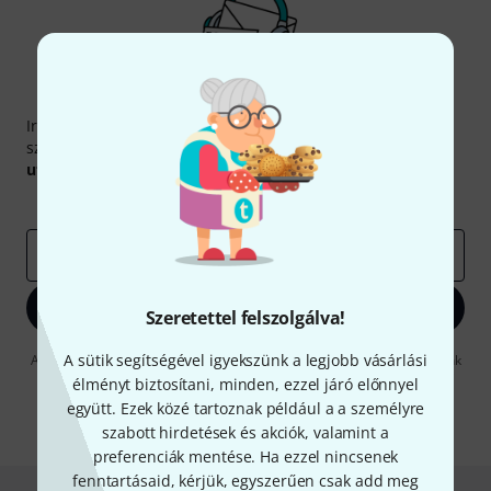
Thomann hírlevél
Iratkozz fel a Thomann angol nyelvű hírlevelére, és kis
szerencsével megnyerheted a
50
egyenként
50 € értékű
utalvány
egyikét.
Inspiráló gondolatok
Akciók
Thomann
e-mail cím
*
Bejelentkezés
Szeretettel felszolgálva!
A sütik segítségével igyekszünk a legjobb vásárlási
A "Bejelentkezés" gombra kattintva elfogadja, hogy e-mailben küldjünk
önnek hirdetéseket. Bármikor leiratkozhat erről. A hírlevélről további
élményt biztosítani, minden, ezzel járó előnnyel
információkat az
data protection guideline
-ben talál.
együtt. Ezek közé tartoznak például a a személyre
* Kitöltés kötelező
szabott hirdetések és akciók, valamint a
preferenciák mentése. Ha ezzel nincsenek
fenntartásaid, kérjük, egyszerűen csak add meg