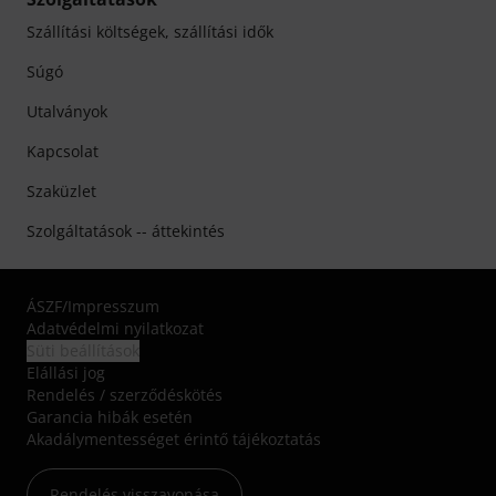
Szállítási költségek, szállítási idők
Súgó
Utalványok
Kapcsolat
Szaküzlet
Szolgáltatások -- áttekintés
ÁSZF
/
Impresszum
Adatvédelmi nyilatkozat
Süti beállítások
Elállási jog
Rendelés / szerződéskötés
Garancia hibák esetén
Akadálymentességet érintő tájékoztatás
Rendelés visszavonása