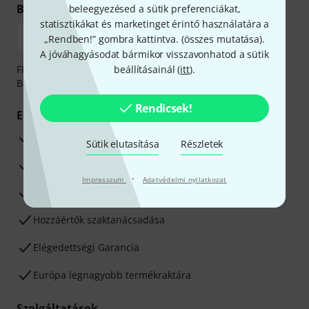
Biztonságos vásárlás és fizetés
beleegyezésed a sütik preferenciákat,
statisztikákat és marketinget érintő használatára a
„Rendben!” gombra kattintva. (
összes mutatása
).
A jóváhagyásodat bármikor visszavonhatod a sütik
Fizessen biztonságosan, titkosítással: Banki átutalás vagy
beállításainál (
itt
).
Betéti- vagy hitelkártya segítségével
Rendicsek!
Előnyök
3 éves Thomann-garancia
Sütik elutasítása
Részletek
30 napos pénzvisszafizetési garancia
·
Impresszum
Adatvédelmi nyilatkozat
Javítás/Szervizelés
Hozzáértők szaktanácsadása
Elégedettségi Garancia
Európa legnagyobb termékraktára
Szolgáltatások