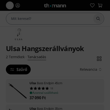
Keresés
Ulsa Hangszerállványok
Tanácsadás
2
Termékek
·
Szűrő
Relevancia
Ulsa
Bass Endpin 45cm
18
Azonnal szállítható
37 090
Ft
Ulsa
Bass Endpin 35cm