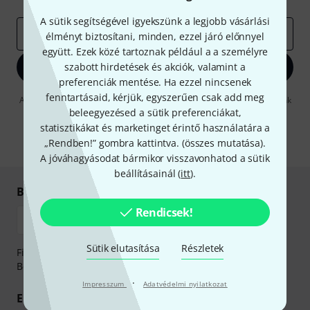
A sütik segítségével igyekszünk a legjobb vásárlási
e-mail cím
*
élményt biztosítani, minden, ezzel járó előnnyel
együtt. Ezek közé tartoznak például a a személyre
szabott hirdetések és akciók, valamint a
Bejelentkezés
preferenciák mentése. Ha ezzel nincsenek
fenntartásaid, kérjük, egyszerűen csak add meg
A "Bejelentkezés" gombra kattintva elfogadja, hogy e-mailben küldjünk
önnek hirdetéseket. Bármikor leiratkozhat erről. A hírlevélről további
beleegyezésed a sütik preferenciákat,
információkat az
data protection guideline
-ben talál.
statisztikákat és marketinget érintő használatára a
„Rendben!” gombra kattintva. (
összes mutatása
).
* Kitöltés kötelező
A jóváhagyásodat bármikor visszavonhatod a sütik
beállításainál (
itt
).
Biztonságos vásárlás és fizetés
Rendicsek!
Sütik elutasítása
Részletek
Fizessen biztonságosan, titkosítással: Banki átutalás vagy
Betéti- vagy hitelkártya segítségével
·
Impresszum
Adatvédelmi nyilatkozat
Előnyök