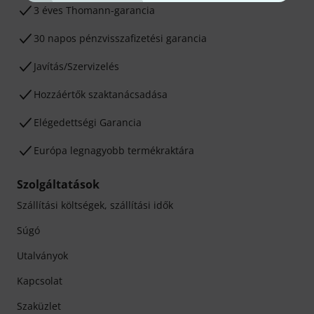
3 éves Thomann-garancia
30 napos pénzvisszafizetési garancia
Javítás/Szervizelés
Hozzáértők szaktanácsadása
Elégedettségi Garancia
Európa legnagyobb termékraktára
Szolgáltatások
Szállítási költségek, szállítási idők
Súgó
Utalványok
Kapcsolat
Szaküzlet