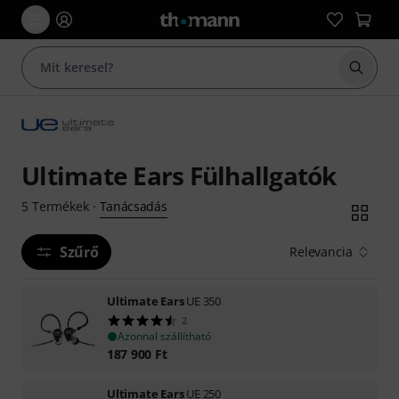
Keresés
Ultimate Ears Fülhallgatók
Tanácsadás
5
Termékek
·
Szűrő
Relevancia
Ultimate Ears
UE 350
2
Azonnal szállítható
187 900
Ft
Ultimate Ears
UE 250