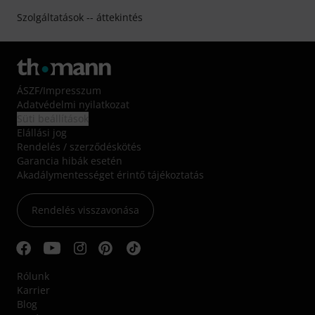
Szolgáltatások -- áttekintés
ÁSZF
/
Impresszum
Adatvédelmi nyilatkozat
Süti beállítások
Elállási jog
Rendelés / szerződéskötés
Garancia hibák esetén
Akadálymentességet érintő tájékoztatás
Rendelés visszavonása
Rólunk
Karrier
Blog