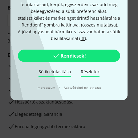
fenntartásaid, kérjük, egyszerűen csak add meg
Biztonságos vásárlás és fizetés
beleegyezésed a sütik preferenciákat,
statisztikákat és marketinget érintő használatára a
„Rendben!” gombra kattintva. (
összes mutatása
).
A jóváhagyásodat bármikor visszavonhatod a sütik
Fizessen biztonságosan, titkosítással: Banki átutalás vagy
beállításainál (
itt
).
Betéti- vagy hitelkártya segítségével
Előnyök
Rendicsek!
3 éves Thomann-garancia
Sütik elutasítása
Részletek
30 napos pénzvisszafizetési garancia
·
Impresszum
Adatvédelmi nyilatkozat
Javítás/Szervizelés
Hozzáértők szaktanácsadása
Elégedettségi Garancia
Európa legnagyobb termékraktára