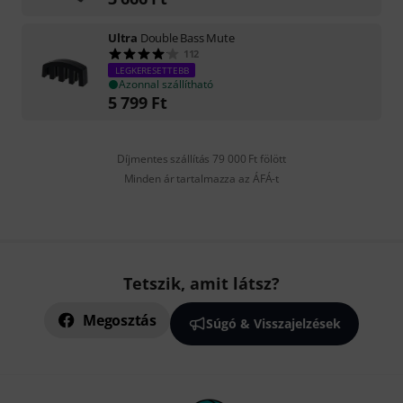
Ultra
Double Bass Mute
112
LEGKERESETTEBB
Azonnal szállítható
5 799
Ft
Díjmentes szállítás 79 000 Ft fölött
Minden ár tartalmazza az ÁFÁ-t
Tetszik, amit látsz?
Megosztás
Súgó & Visszajelzések