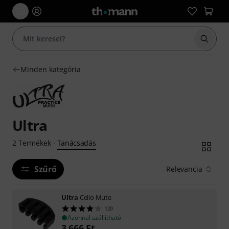
Keresés
Minden kategória
Ultra
Tanácsadás
2
Termékek
·
Szűrő
Relevancia
Ultra
Cello Mute
120
Azonnal szállítható
3 666
Ft