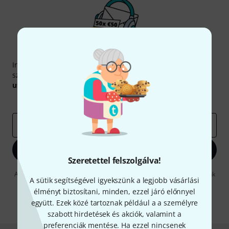
Thomann hírlevél
Iratkozz fel a Thomann angol nyelvű hírlevelére, és kis
szerencsével megnyerheted a
50
egyenként
50 € értékű
utalvány
egyikét.
Inspiráló gondolatok
Akciók
Thomann
e-mail cím
*
Bejelentkezés
Szeretettel felszolgálva!
A "Bejelentkezés" gombra kattintva elfogadja, hogy e-mailben küldjünk
A sütik segítségével igyekszünk a legjobb vásárlási
önnek hirdetéseket. Bármikor leiratkozhat erről. A hírlevélről további
információkat az
data protection guideline
-ben talál.
élményt biztosítani, minden, ezzel járó előnnyel
együtt. Ezek közé tartoznak például a a személyre
* Kitöltés kötelező
szabott hirdetések és akciók, valamint a
preferenciák mentése. Ha ezzel nincsenek