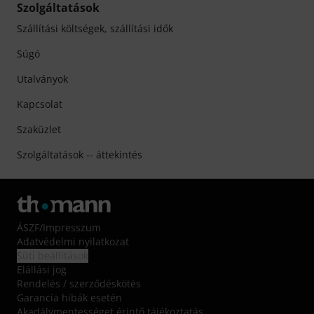
Szolgáltatások
Szállítási költségek, szállítási idők
Súgó
Utalványok
Kapcsolat
Szaküzlet
Szolgáltatások -- áttekintés
ÁSZF
/
Impresszum
Adatvédelmi nyilatkozat
Süti beállítások
Elállási jog
Rendelés / szerződéskötés
Garancia hibák esetén
Akadálymentességet érintő tájékoztatás