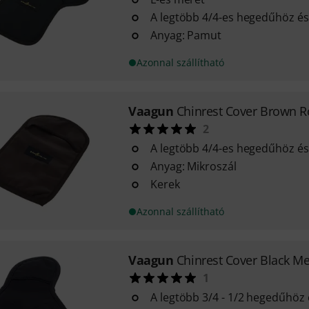
A legtöbb 4/4-es hegedűhöz é
Anyag: Pamut
Azonnal szállítható
Vaagun
Chinrest Cover Brown R
2
A legtöbb 4/4-es hegedűhöz é
Anyag: Mikroszál
Kerek
Azonnal szállítható
Vaagun
Chinrest Cover Black 
1
A legtöbb 3/4 - 1/2 hegedűhöz