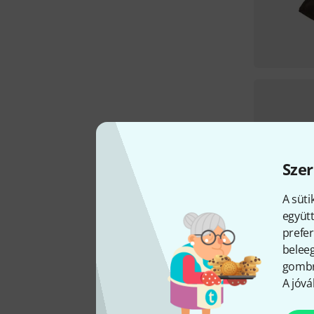
Szer
A süti
együtt
prefer
beleeg
gombra
A jóvá