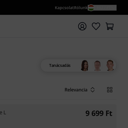
Kapcsolat
Rólunk
HU / FT
sés indítása {searchTerm} keresőszóval
Tanácsadás
Relevancia
9 699
Ft
e L