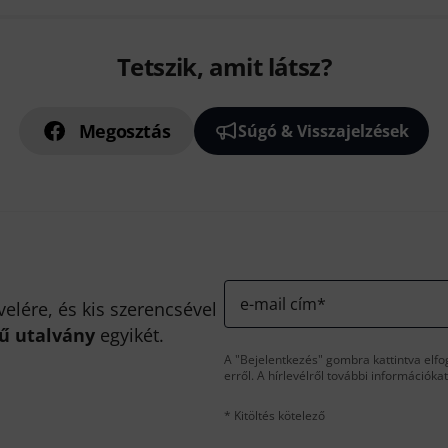
Tetszik, amit látsz?
Megosztás
Súgó & Visszajelzések
e-mail cím
*
velére, és kis szerencsével
kű utalvány
egyikét.
A "Bejelentkezés" gombra kattintva elfo
erről. A hírlevélről további információka
* Kitöltés kötelező