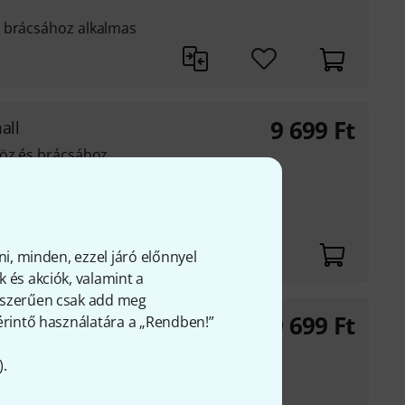
s brácsához alkalmas
9 699
Ft
all
höz és brácsához
ni, minden, ezzel járó előnnyel
 és akciók, valamint a
gyszerűen csak add meg
9 699
Ft
 érintő használatára a „Rendben!”
mall
).
höz és brácsához