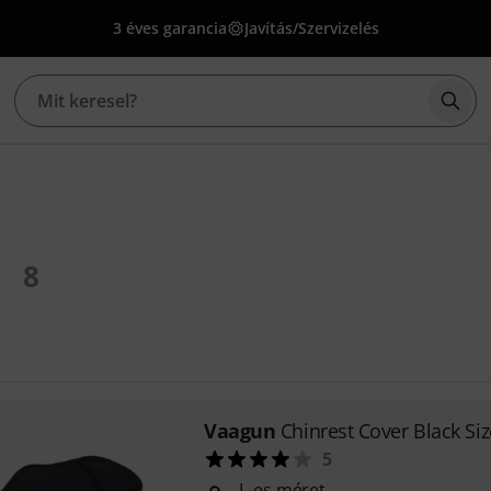
3 éves garancia
Javítás/Szervizelés
Kere
8
Vaagun
Chinrest Cover Black Siz
5
L-es méret