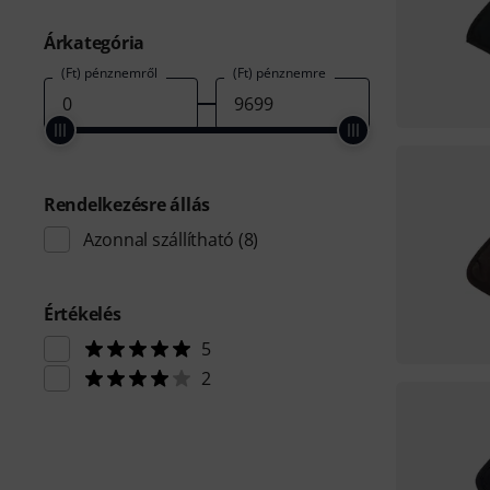
Árkategória
(Ft) pénznemről
(Ft) pénznemre
Rendelkezésre állás
Azonnal szállítható
(8)
Értékelés
5
2