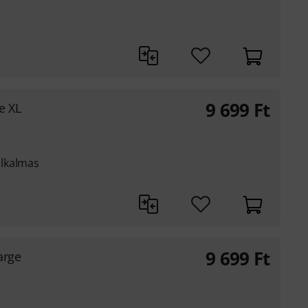
9 699
Ft
e XL
lkalmas
9 699
Ft
arge