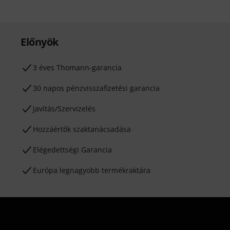
Előnyök
3 éves Thomann-garancia
30 napos pénzvisszafizetési garancia
Javítás/Szervizelés
Hozzáértők szaktanácsadása
Elégedettségi Garancia
Európa legnagyobb termékraktára