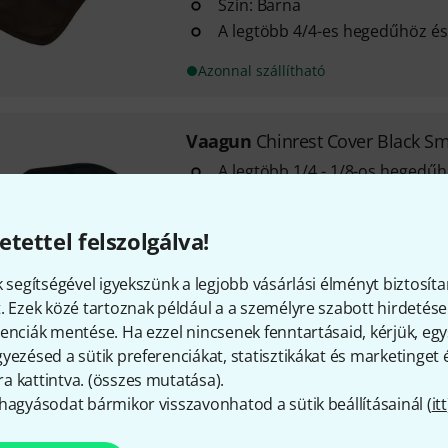
Szín: Barna
A legtöbb 4/4-es hegedűhöz é
Azonnal szállítható
Vaagun
Chinrest Cover Black Sm
A legtöbb 1/4 - 1/8-os hegedű
alkalmas
Anyag: Pamut
etettel felszolgálva!
Szín: Fekete
k segítségével igyekszünk a legjobb vásárlási élményt biztosíta
Azonnal szállítható
. Ezek közé tartoznak például a a személyre szabott hirdetések
enciák mentése. Ha ezzel nincsenek fenntartásaid, kérjük, e
yezésed a sütik preferenciákat, statisztikákat és marketinget
Vaagun
Chinrest Cover Brown S
 kattintva. (
összes mutatása
).
1
hagyásodat bármikor visszavonhatod a sütik beállításainál (
itt
A legtöbb 1/4 - 1/8-os hegedű
alkalmas