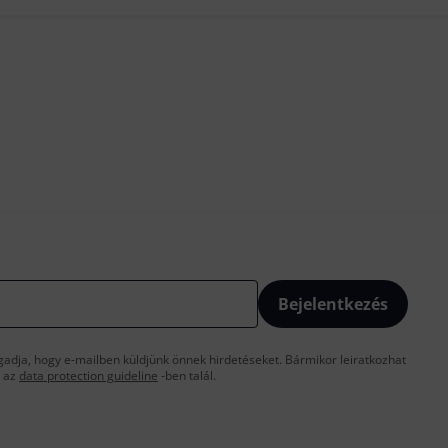
Bejelentkezés
gadja, hogy e-mailben küldjünk önnek hirdetéseket. Bármikor leiratkozhat
t az
data protection guideline
-ben talál.