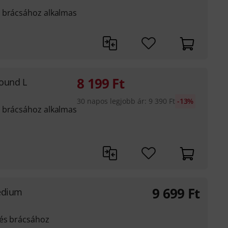
s brácsához alkalmas
8 199
Ft
ound L
30 napos legjobb ár
:
9 390
Ft
-13%
s brácsához alkalmas
9 699
Ft
Medium
 és brácsához