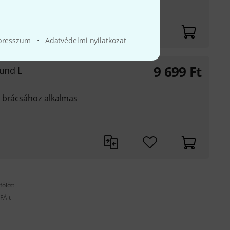
·
presszum
Adatvédelmi nyilatkozat
9 699
Ft
ound L
s brácsához alkalmas
fölött
FÁ-t