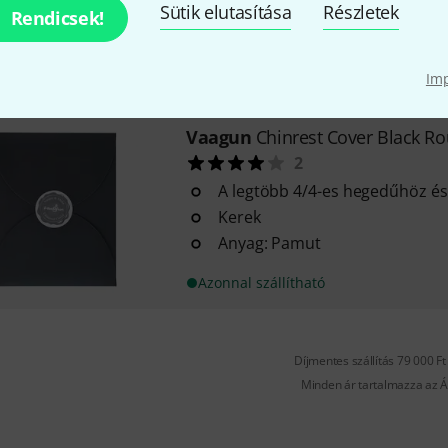
Sütik elutasítása
Részletek
Anyag: Mikroszál
Rendicsek!
Szín: Barna
Azonnal szállítható
Im
Vaagun
Chinrest Cover Black R
2
A legtöbb 4/4-es hegedűhöz é
Kerek
Anyag: Pamut
Azonnal szállítható
Díjmentes szállítás 79 000 Ft 
Minden ár tartalmazza az Á