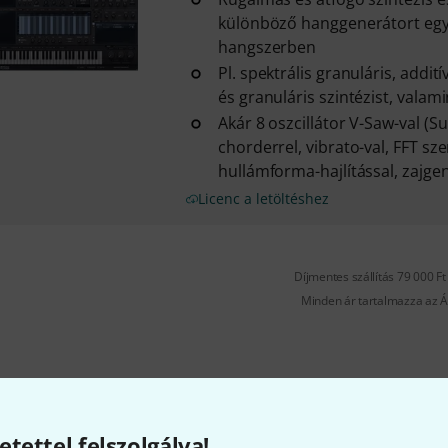
különböző hanggenerátort egy
hangszerben
Pl. spektrális granuláris, addit
és granuláris szintézist, valami
Akár 8 oszcillátor V-Saw-val (S
chorderrel, vibrato-val, FFT sze
hullámforma-hajlítással, zajgene
Licenc a letöltéshez
Díjmentes szállítás 79 000 Ft 
Minden ár tartalmazza az Á
etettel felszolgálva!