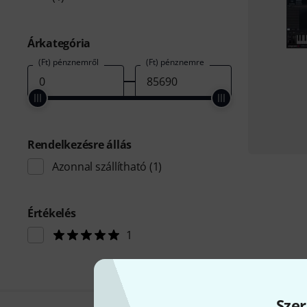
Árkategória
(Ft) pénznemről
(Ft) pénznemre
Rendelkezésre állás
Azonnal szállítható
(1)
Értékelés
1
Szer