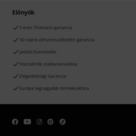
Előnyök
3 éves Thomann-garancia
30 napos pénzvisszafizetési garancia
Javítás/Szervizelés
Hozzáértők szaktanácsadása
Elégedettségi Garancia
Európa legnagyobb termékraktára