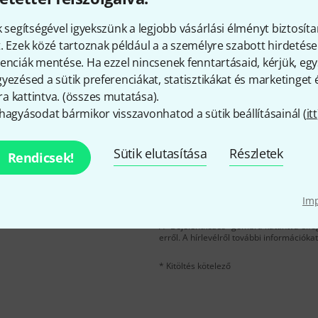
Tetszik, amit látsz?
k segítségével igyekszünk a legjobb vásárlási élményt biztosíta
. Ezek közé tartoznak például a a személyre szabott hirdetések
enciák mentése. Ha ezzel nincsenek fenntartásaid, kérjük, e
Megosztás
Súgó & Visszajelzések
yezésed a sütik preferenciákat, statisztikákat és marketinget
 kattintva. (
összes mutatása
).
hagyásodat bármikor visszavonhatod a sütik beállításainál (
itt
Sütik elutasítása
Részletek
Rendicsek!
e-mail cím
*
velére, és kis szerencsével
Im
kű utalvány
egyikét.
A "Bejelentkezés" gombra kattintva elfo
erről. A hírlevélről további információka
* Kitöltés kötelező