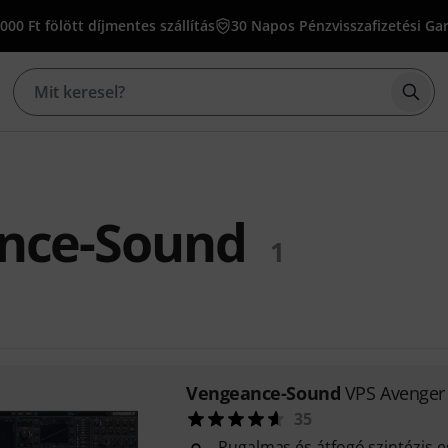
000 Ft fölött díjmentes szállítás
30 Napos Pénzvisszafizetési Ga
Kere
nce-Sound
1
Vengeance-Sound
VPS Avenger
35
Rugalmas és átfogó szintézis 