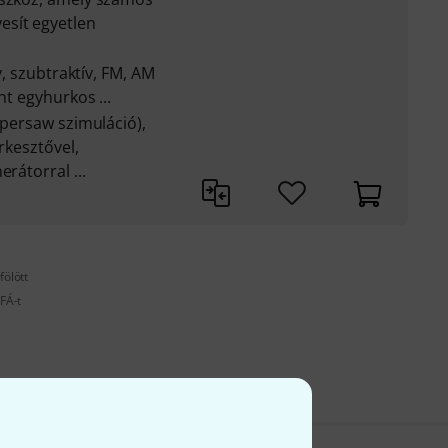
esít egyetlen
ív, szubtraktív, FM, AM
nt egyhurkos ...
upersaw szimuláció),
rkesztővel,
rátorral ...
fölött
FÁ-t