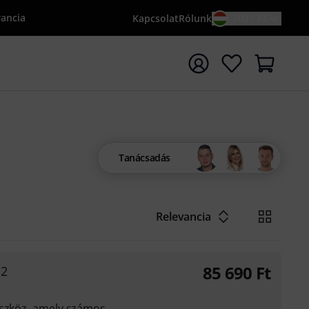
rancia
Kapcsolat
Rólunk
HU / FT
sés indítása {searchTerm} keresőszóval
Tanácsadás
Relevancia
85 690
Ft
 2
eszköz, amely számos