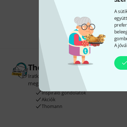
A süti
együtt
prefer
beleeg
gombra
A jóvá
Thomann hírlevél
Iratkozz fel a Thomann angol nyelvű hírle
megnyerheted a
50
egyenként
50 € érté
Inspiráló gondolatok
Akciók
Thomann