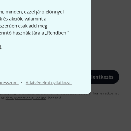
ni, minden, ezzel járó előnnyel
 és akciók, valamint a
gyszerűen csak add meg
 érintő használatára a „Rendben!”
).
Bejelentkezés
·
presszum
Adatvédelmi nyilatkozat
gadja, hogy e-mailben küldjünk önnek hirdetéseket. Bármikor leiratkozhat
t az
data protection guideline
-ben talál.