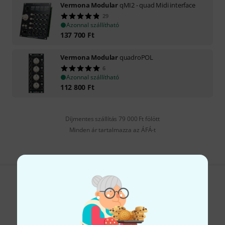
Vermona Modular
qMI2 - quad Midi interface
29
Azonnal szállítható
137 700
Ft
Vermona Modular
quadroPOL
6
Azonnal szállítható
112 800
Ft
Díjmentes szállítás 79 000 Ft fölött
Minden ár tartalmazza az ÁFÁ-t
Tetszik, amit látsz?
Megosztás
Súgó & Visszajelzések