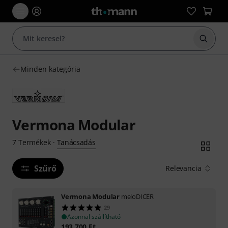
Keresés
Minden kategória
Vermona Modular
Tanácsadás
7
Termékek
·
Szűrő
Relevancia
Vermona Modular
meloDICER
29
Azonnal szállítható
193 700
Ft