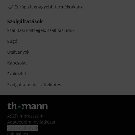
Európa legnagyobb termékraktára
Szolgáltatások
Szállítási költségek, szállítási idők
Súgó
Utalványok
Kapcsolat
Szaküzlet
Szolgáltatások -- áttekintés
ÁSZF
/
Impresszum
Adatvédelmi nyilatkozat
Süti beállítások
Elállási jog