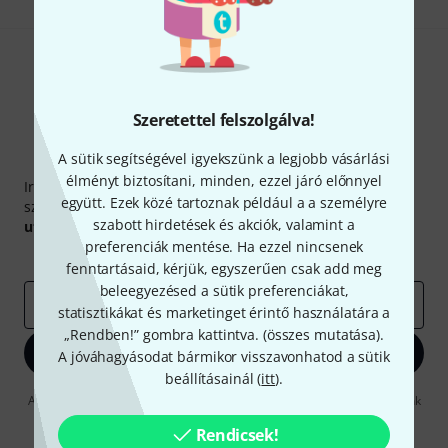
Szeretettel felszolgálva!
A sütik segítségével igyekszünk a legjobb vásárlási
Thomann hírlevél
élményt biztosítani, minden, ezzel járó előnnyel
Iratkozz fel a Thomann angol nyelvű hírlevelére, és kis
együtt. Ezek közé tartoznak például a a személyre
szerencsével megnyerheted a
50
egyenként
50 € értékű
szabott hirdetések és akciók, valamint a
utalvány
egyikét.
preferenciák mentése. Ha ezzel nincsenek
Inspiráló gondolatok
Akciók
Thomann
fenntartásaid, kérjük, egyszerűen csak add meg
beleegyezésed a sütik preferenciákat,
e-mail cím
*
statisztikákat és marketinget érintő használatára a
„Rendben!” gombra kattintva. (
összes mutatása
).
Bejelentkezés
A jóváhagyásodat bármikor visszavonhatod a sütik
beállításainál (
itt
).
A "Bejelentkezés" gombra kattintva elfogadja, hogy e-mailben küldjünk
önnek hirdetéseket. Bármikor leiratkozhat erről. A hírlevélről további
információkat az
data protection guideline
Rendicsek!
-ben talál.