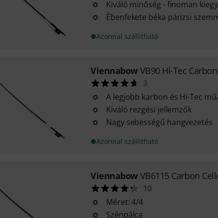
Kiváló minőség - finoman kieg
Ébenfekete béka párizsi szem
Azonnal szállítható
Viennabow
VB90 Hi-Tec Carbon
3
A legjobb karbon és Hi-Tec m
Kiváló rezgési jellemzők
Nagy sebességű hangvezetés
Azonnal szállítható
Viennabow
VB6115 Carbon Cell
10
Méret: 4/4
Szénpálca