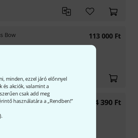
ss Bow
113 000
Ft
ni, minden, ezzel járó előnnyel
 és akciók, valamint a
gyszerűen csak add meg
54 390
Ft
 érintő használatára a „Rendben!”
in Bow 4/4
).
yensúlyozott
mel