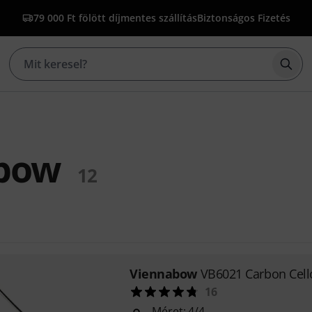
79 000 Ft fölött díjmentes szállítás
Biztonságos Fizetés
Kere
bow
12
Viennabow
VB6021 Carbon Cell
16
Méret: 4/4