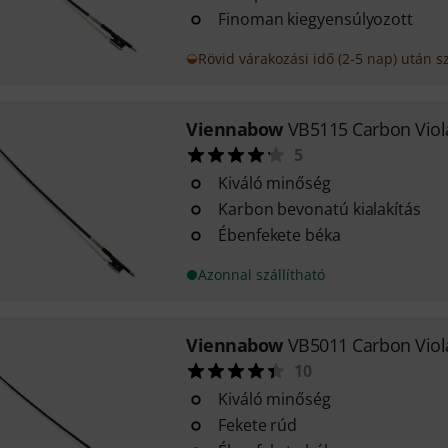
Finoman kiegyensúlyozott
Rövid várakozási idő (2-5 nap) után sz
Viennabow
VB5115 Carbon Vio
5
Kiváló minőség
Karbon bevonatú kialakítás
Ébenfekete béka
Azonnal szállítható
Viennabow
VB5011 Carbon Vio
10
Kiváló minőség
Fekete rúd