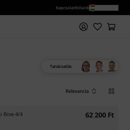
Kapcsolat
Rólunk
HU / FT
sés indítása {searchTerm} keresőszóval
Tanácsadás
Relevancia
62 200
Ft
o Bow 4/4