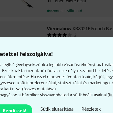
Ébenfekete béka
Azonnal szállítható
Viennabow
KB8021F French Ba
2
Francia modell
Szénpálca
etettel felszolgálva!
Nagyon jó minőségű
k segítségével igyekszünk a legjobb vásárlási élményt biztosíta
Azonnal szállítható
. Ezek közé tartoznak például a a személyre szabott hirdetések
enciák mentése. Ha ezzel nincsenek fenntartásaid, kérjük, e
yezésed a sütik preferenciákat, statisztikákat és marketinget
Viennabow
VB1021 Carbon Viol
 kattintva. (
összes mutatása
).
4
hagyásodat bármikor visszavonhatod a sütik beállításainál (
itt
4/4-es méret
Kiváló minőség - finoman kieg
Sütik elutasítása
Részletek
Ébenfekete béka párizsi szem
Rendicsek!