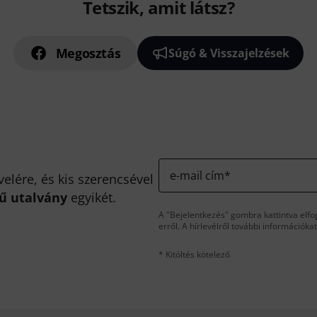
Tetszik, amit látsz?
Megosztás
Súgó & Visszajelzések
e-mail cím
*
velére, és kis szerencsével
kű utalvány
egyikét.
A "Bejelentkezés" gombra kattintva elfo
erről. A hírlevélről további információka
* Kitöltés kötelező