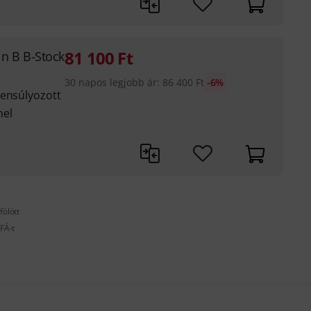
81 100
Ft
in B B-Stock
30 napos legjobb ár
:
86 400
Ft
-6%
yensúlyozott
mel
fölött
FÁ-t