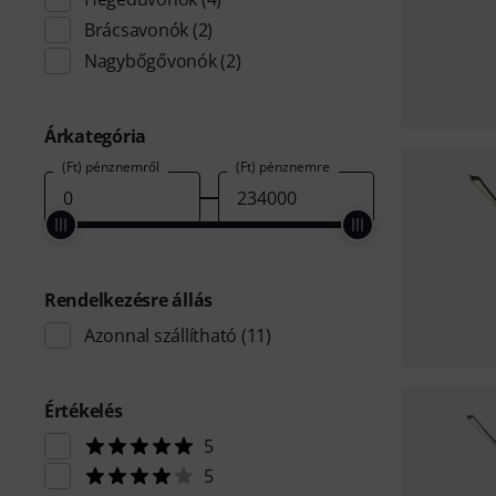
Brácsavonók
(2)
Nagybőgővonók
(2)
Árkategória
(Ft) pénznemről
(Ft) pénznemre
Rendelkezésre állás
Azonnal szállítható
(11)
Értékelés
5
5