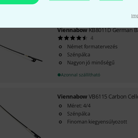
Azonnal szállítható
Im
Viennabow
KB8011D German B
4
Német formatervezés
Szénpálca
Nagyon jó minőségű
Azonnal szállítható
Viennabow
VB6115 Carbon Cell
Méret: 4/4
Szénpálca
Finoman kiegyensúlyozott