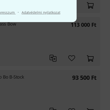
·
presszum
Adatvédelmi nyilatkozat
ass Bow
113 000
Ft
93 500
Ft
o Bo B-Stock