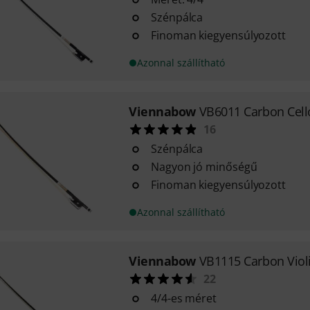
Szénpálca
Finoman kiegyensúlyozott
Azonnal szállítható
Viennabow
VB6011 Carbon Cel
16
Szénpálca
Nagyon jó minőségű
Finoman kiegyensúlyozott
Azonnal szállítható
Viennabow
VB1115 Carbon Viol
22
4/4-es méret