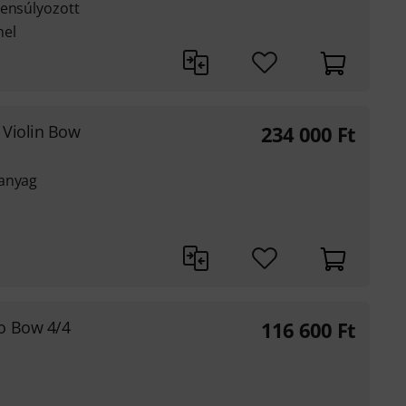
yensúlyozott
mel
 Violin Bow
234 000
Ft
űanyag
o Bow 4/4
116 600
Ft