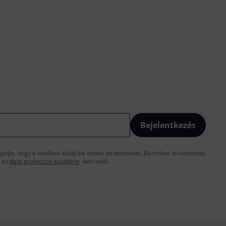
Bejelentkezés
gadja, hogy e-mailben küldjünk önnek hirdetéseket. Bármikor leiratkozhat
t az
data protection guideline
-ben talál.