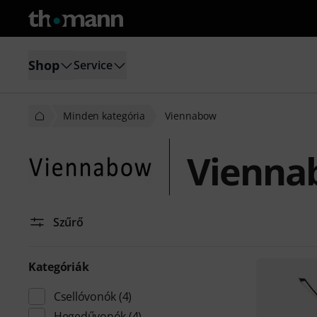
Shop
Service
Minden kategória
Viennabow
Vienna
Szűrő
Kategóriák
Csellóvonók
(4)
Hegedűvonók
(4)