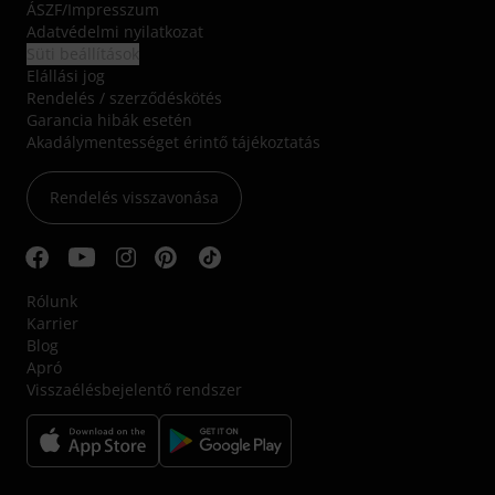
ÁSZF
/
Impresszum
Adatvédelmi nyilatkozat
Süti beállítások
Elállási jog
Rendelés / szerződéskötés
Garancia hibák esetén
Akadálymentességet érintő tájékoztatás
Rendelés visszavonása
Rólunk
Karrier
Blog
Apró
Visszaélésbejelentő rendszer