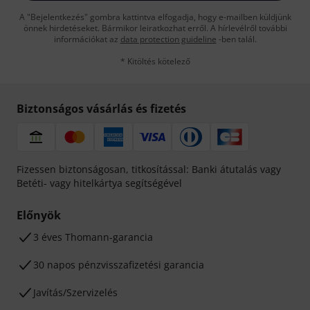
A "Bejelentkezés" gombra kattintva elfogadja, hogy e-mailben küldjünk
önnek hirdetéseket. Bármikor leiratkozhat erről. A hírlevélről további
információkat az
data protection guideline
-ben talál.
* Kitöltés kötelező
Biztonságos vásárlás és fizetés
Fizessen biztonságosan, titkosítással: Banki átutalás vagy
Betéti- vagy hitelkártya segítségével
Előnyök
3 éves Thomann-garancia
30 napos pénzvisszafizetési garancia
Javítás/Szervizelés