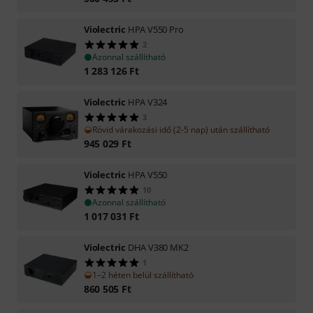
Violectric
HPA V550 Pro
2
Azonnal szállítható
1 283 126
Ft
Violectric
HPA V324
3
Rövid várakozási idő (2-5 nap) után szállítható
945 029
Ft
Violectric
HPA V550
10
Azonnal szállítható
1 017 031
Ft
Violectric
DHA V380 MK2
1
1–2 héten belül szállítható
860 505
Ft