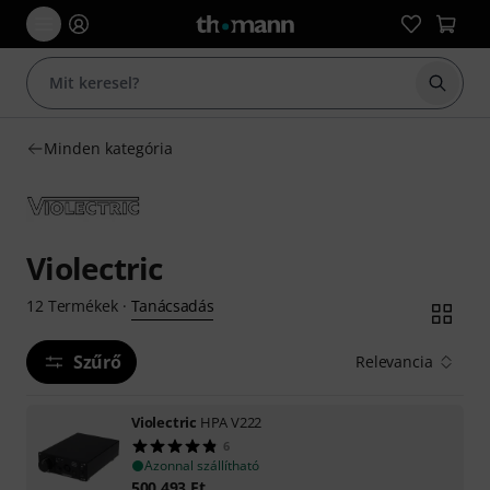
Keresés
Minden kategória
Violectric
Tanácsadás
12
Termékek
·
Szűrő
Relevancia
Violectric
HPA V222
6
Azonnal szállítható
500 493
Ft