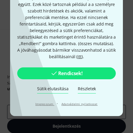
együtt. Ezek közé tartoznak például a a személyre
szabott hirdetések és akciók, valamint a
Megosztás
Súgó & Visszajelzések
preferenciák mentése. Ha ezzel nincsenek
fenntartásaid, kérjük, egyszerűen csak add meg
beleegyezésed a sütik preferenciákat,
statisztikákat és marketinget érintő használatára a
„Rendben!” gombra kattintva. (
összes mutatása
).
A jóváhagyásodat bármikor visszavonhatod a sütik
beállításainál (
itt
).
Thomann hírlevél
Rendicsek!
Iratkozz fel a Thomann angol nyelvű hírlevelére, és kis
szerencsével megnyerheted a
50
egyenként
50 € értékű
utalvány
egyikét.
Sütik elutasítása
Részletek
Inspiráló gondolatok
Akciók
Thomann
·
Impresszum
Adatvédelmi nyilatkozat
e-mail cím
*
Bejelentkezés