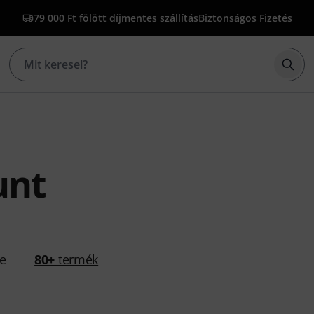
79 000 Ft fölött díjmentes szállítás
Biztonságos Fizetés
Kere
unt
se
80+
termék