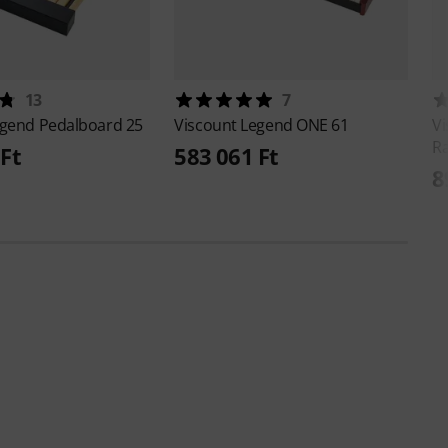
13
7
gend Pedalboard 25
Viscount
Legend ONE 61
V
Ra
Ft
583 061 Ft
8