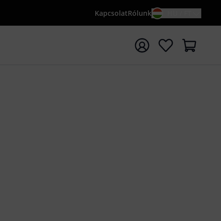
Kapcsolat
Rólunk
HU / FT
sés indítása {searchTerm} keresőszóval