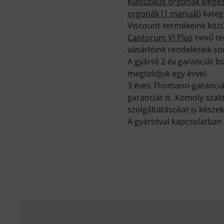
Klasszikus orgonák kiegés
orgonák (1 manuál)
kategó
Viscount-termékeink közü
Cantorum VI Plus
nevű te
vásárlóink rendeléseik so
A gyártó 2 év garanciát 
megtoldjuk egy évvel.
3 éves Thomann-garancián
garanciát is. Komoly sza
szolgáltatásokat is készek
A gyártóval kapcsolatban 