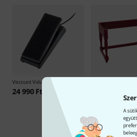
Viscount
Volume Pedal B-Stock
Viscount
Wooden St
So B-Stock
24 990 Ft
Szer
312 661 Ft
A süti
együtt
prefer
beleeg