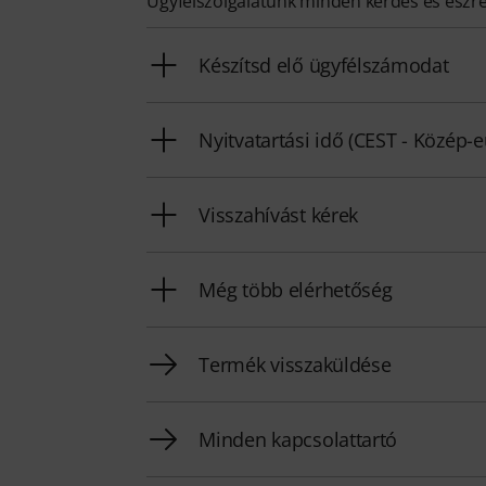
Ügyfélszolgálatunk minden kérdés és észr
Készítsd elő ügyfélszámodat
Nyitvatartási idő (CEST - Közép-
Visszahívást kérek
Még több elérhetőség
Termék visszaküldése
Minden kapcsolattartó