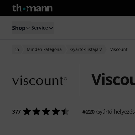
Shop
Service
Minden kategória
Gyártók listája V
Viscount
Visco
377
#220
Gyártó helyezé