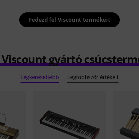
Fedezd fel Viscount termékeit
) Viscount gyártó csúcsterm
Legkeresettebb
Legtöbbször értékelt