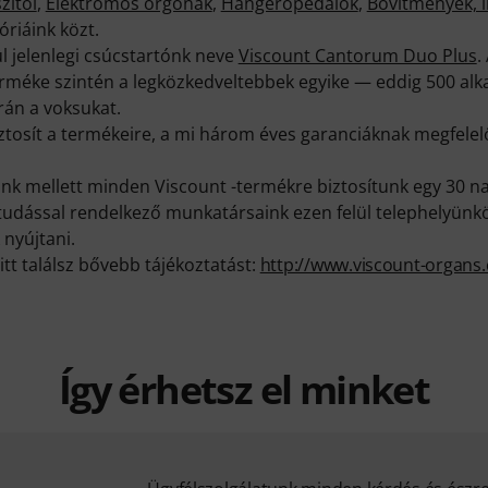
zítői
,
Elektromos orgonák
,
Hangerőpedálok
,
Bővítmények, i
riáink közt.
l jelenlegi csúcstartónk neve
Viscount Cantorum Duo Plus
.
rméke szintén a legközkedveltebbek egyike — eddig 500 alka
rán a voksukat.
biztosít a termékeire, a mi három éves garanciáknak megfel
k mellett minden Viscount -termékre biztosítunk egy 30 na
ktudással rendelkező munkatársaink ezen felül telephelyünk
 nyújtani.
itt találsz bővebb tájékoztatást:
http://www.viscount-organs
Így érhetsz el minket