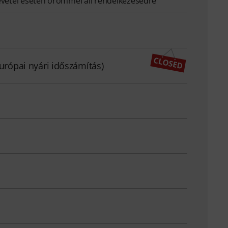
evétel esetén örömmel áll rendelkezésedre
európai nyári időszámítás)