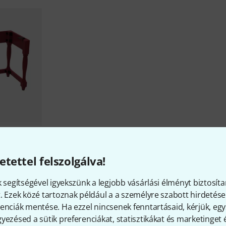
and Legend
etettel felszolgálva!
k segítségével igyekszünk a legjobb vásárlási élményt biztosíta
. Ezek közé tartoznak például a a személyre szabott hirdetések
enciák mentése. Ha ezzel nincsenek fenntartásaid, kérjük, e
yezésed a sütik preferenciákat, statisztikákat és marketinget