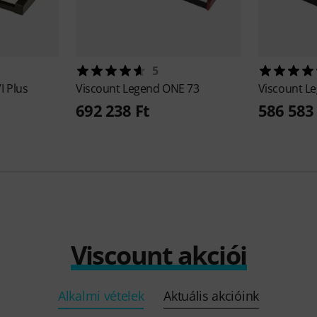
5
I Plus
Viscount
Legend ONE 73
Viscount
Le
692 238 Ft
586 583 
Viscount akciói
Alkalmi vételek
Aktuális akcióink