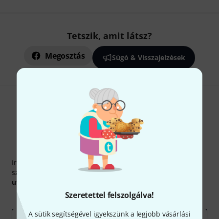
Tetszik, amit látsz?
Megosztás
Súgó & Visszajelzések
Thomann hírlevél
Iratkozz fel a Thomann angol nyelvű hírlevelére, és kis
szerencsével megnyerheted a
50
egyenként
50 € értékű
utalvány
egyikét.
Szeretettel felszolgálva!
Inspiráló gondolatok
Akciók
Thomann
A sütik segítségével igyekszünk a legjobb vásárlási