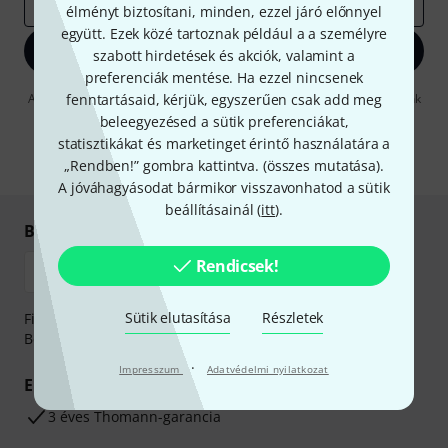
e-mail cím
*
élményt biztosítani, minden, ezzel járó előnnyel
együtt. Ezek közé tartoznak például a a személyre
Bejelentkezés
szabott hirdetések és akciók, valamint a
preferenciák mentése. Ha ezzel nincsenek
A "Bejelentkezés" gombra kattintva elfogadja, hogy e-mailben küldjünk
fenntartásaid, kérjük, egyszerűen csak add meg
önnek hirdetéseket. Bármikor leiratkozhat erről. A hírlevélről további
beleegyezésed a sütik preferenciákat,
információkat az
data protection guideline
-ben talál.
statisztikákat és marketinget érintő használatára a
* Kitöltés kötelező
„Rendben!” gombra kattintva. (
összes mutatása
).
A jóváhagyásodat bármikor visszavonhatod a sütik
beállításainál (
itt
).
Biztonságos vásárlás és fizetés
Rendicsek!
Sütik elutasítása
Részletek
Fizessen biztonságosan, titkosítással: Banki átutalás vagy
Betéti- vagy hitelkártya segítségével
·
Impresszum
Adatvédelmi nyilatkozat
Előnyök
3 éves Thomann-garancia