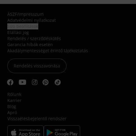
ÁSZF
/
Impresszum
Adatvédelmi nyilatkozat
Süti beállítások
Elállási jog
Rendelés / szerződéskötés
Garancia hibák esetén
Akadálymentességet érintő tájékoztatás
Rendelés visszavonása
Rólunk
Karrier
Blog
Apró
Visszaélésbejelentő rendszer