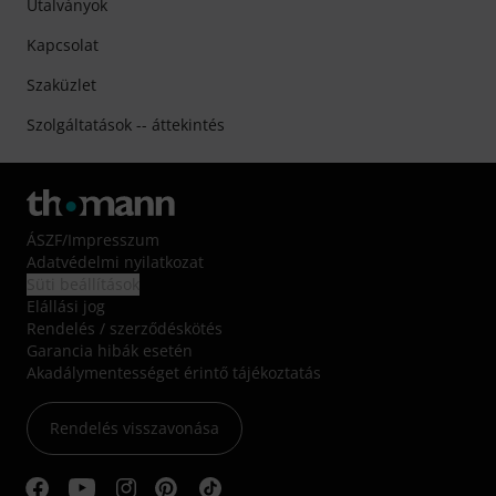
Utalványok
Kapcsolat
Szaküzlet
Szolgáltatások -- áttekintés
ÁSZF
/
Impresszum
Adatvédelmi nyilatkozat
Süti beállítások
Elállási jog
Rendelés / szerződéskötés
Garancia hibák esetén
Akadálymentességet érintő tájékoztatás
Rendelés visszavonása