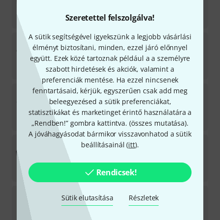
Azonnal szállítható
Szeretettel felszolgálva!
73 900
Ft
A sütik segítségével igyekszünk a legjobb vásárlási
Artino
KA-380 Cello Bow Case BL
élményt biztosítani, minden, ezzel járó előnnyel
4
együtt. Ezek közé tartoznak például a a személyre
Azonnal szállítható
szabott hirdetések és akciók, valamint a
28 890
Ft
preferenciák mentése. Ha ezzel nincsenek
fenntartásaid, kérjük, egyszerűen csak add meg
Roth & Junius
Bow Quiver Smooth NY/ST
beleegyezésed a sütik preferenciákat,
Azonnal szállítható
statisztikákat és marketinget érintő használatára a
21 490
Ft
„Rendben!” gombra kattintva. (
összes mutatása
).
A jóváhagyásodat bármikor visszavonhatod a sütik
Petz
BSD24 Bow Case for 4 B B-Stock
beállításainál (
itt
).
Azonnal szállítható
43 390
Ft
Rendicsek!
Petz
BSD36 Bow Case for 36 Bows
Sütik elutasítása
Részletek
Csak hónapok múlva szállítható