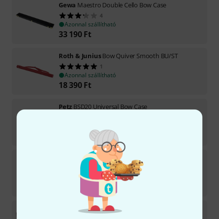
Gewa
Maestro Double Cello Bow Case
4
Azonnal szállítható
33 190
Ft
Roth & Junius
Bow Quiver Smooth BU/ST
1
Azonnal szállítható
18 390
Ft
Petz
BSD20 Universal Bow Case
7
Azonnal szállítható
30 890
Ft
Artino
KA-380 Cello Bow Case BR
4
Azonnal szállítható
28 890
Ft
Petz
BSD12 Bow Case for 12 Bows
1