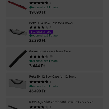
7
Azonnal szállítható
19 090
Ft
Petz
SHI4 Bow Case for 4 Bows
3
LEGKERESETTEBB
Azonnal szállítható
32 390
Ft
Gewa
Bow Cover Classic Cello
65
Azonnal szállítható
3 444
Ft
Petz
SHI12 Bow Case for 12 Bows
1
Azonnal szállítható
46 490
Ft
Roth & Junius
Cardboard Bow Box Ce, Va, Vn
1