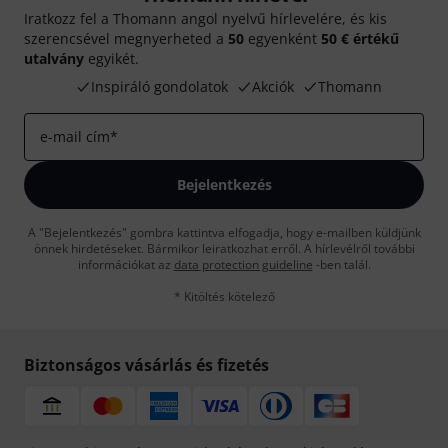
Iratkozz fel a Thomann angol nyelvű hírlevelére, és kis
szerencsével megnyerheted a
50
egyenként
50 € értékű
utalvány
egyikét.
Inspiráló gondolatok
Akciók
Thomann
e-mail cím
*
Bejelentkezés
A "Bejelentkezés" gombra kattintva elfogadja, hogy e-mailben küldjünk
önnek hirdetéseket. Bármikor leiratkozhat erről. A hírlevélről további
információkat az
data protection guideline
-ben talál.
* Kitöltés kötelező
Biztonságos vásárlás és fizetés