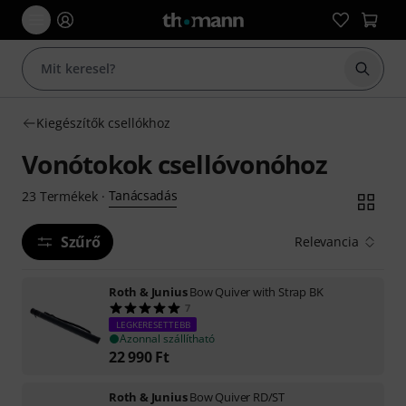
Keresés
Kiegészítők csellókhoz
Vonótokok csellóvonóhoz
Tanácsadás
23
Termékek
·
Szűrő
Relevancia
Roth & Junius
Bow Quiver with Strap BK
7
LEGKERESETTEBB
Azonnal szállítható
22 990
Ft
Roth & Junius
Bow Quiver RD/ST