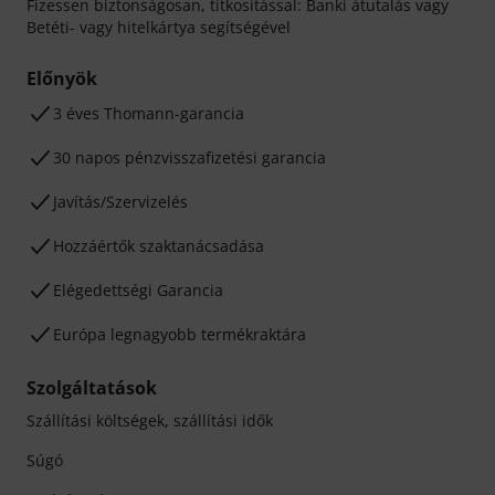
Fizessen biztonságosan, titkosítással: Banki átutalás vagy
Betéti- vagy hitelkártya segítségével
Előnyök
3 éves Thomann-garancia
30 napos pénzvisszafizetési garancia
Javítás/Szervizelés
Hozzáértők szaktanácsadása
Elégedettségi Garancia
Európa legnagyobb termékraktára
Szolgáltatások
Szállítási költségek, szállítási idők
Súgó