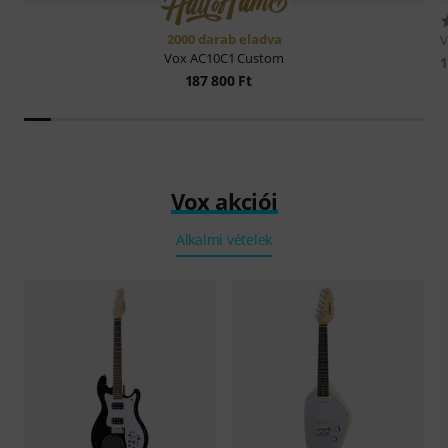
2000 darab eladva
Vox
AC10C1 Custom
1
187 800 Ft
Vox akciói
Alkalmi vételek