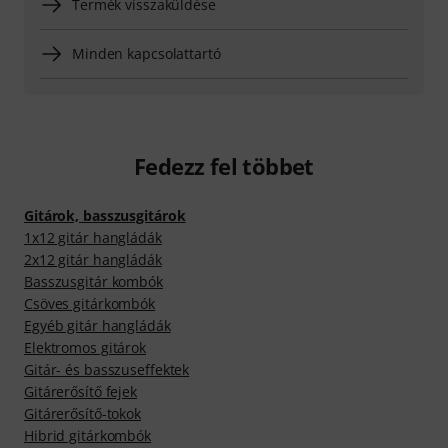
Termék visszaküldése
Minden kapcsolattartó
Fedezz fel többet
Gitárok, basszusgitárok
1x12 gitár hangládák
2x12 gitár hangládák
Basszusgitár kombók
Csöves gitárkombók
Egyéb gitár hangládák
Elektromos gitárok
Gitár- és basszuseffektek
Gitárerősítő fejek
Gitárerősítő-tokok
Hibrid gitárkombók