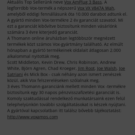
Aktuális Top Sellerünk neve
Vox AmPlug 3 Bass
. A
legforróbb Vox-termék a népszerű
Vox VX V847A Wah
,
amelyből eddigi fennállásunk óta 10.000 darabot adtunk el.
A gyártó minden Vox-termékre 2 év garanciát szavatol. Mi
ezt a garanciát kibővítve biztosítunk minden vásárlónk
számára 3 évre kiterjedő garanciát.
A Thomann online áruházban legtöbbször megnézett
termékek közt számos Vox-gyártmány található. Az elmúlt
hónapban a gyártó termékeinek oldalait átlagosan 2.000
alkalommal nyitották meg.
Scott Middleton, Kevin Drew, Chris Robinson, Andrew
White, Björn Agren, Chad Kroeger,
Jim Root
,
Joe Walsh
,
Joe
Satriani
és Mick Box - csak néhány azon ismert zenészek
közül, akik Vox felszereléseken szólalnak meg.
3 éves Thomann-garanciánk mellett minden Vox -termékre
biztosítunk egy 30 napos pénzvisszafizetési garanciát is.
Komoly szaktudással rendelkező munkatársaink ezen felül
telephelyünkön további szolgáltatásokat is készek nyújtani.
A gyártóval kapcsolatban itt találsz bővebb tájékoztatást:
http://www.voxamps.com