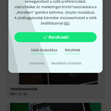
beleegyezésed a sütik preferenciákat,
statisztikákat és marketinget érintő használatára a
„Rendben!” gombra kattintva. (
összes mutatása
).
A jóváhagyásodat bármikor visszavonhatod a sütik
beállításainál (
itt
).
Tesztbeszámoló
Cambridge 50
Rendicsek!
Sütik elutasítása
Részletek
·
Impresszum
Adatvédelmi nyilatkozat
Tesztbeszámoló
Mini Go 50