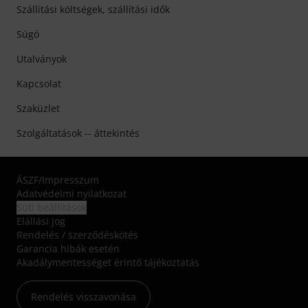
Szállítási költségek, szállítási idők
Súgó
Utalványok
Kapcsolat
Szaküzlet
Szolgáltatások -- áttekintés
ÁSZF
/
Impresszum
Adatvédelmi nyilatkozat
Süti beállítások
Elállási jog
Rendelés / szerződéskötés
Garancia hibák esetén
Akadálymentességet érintő tájékoztatás
Rendelés visszavonása