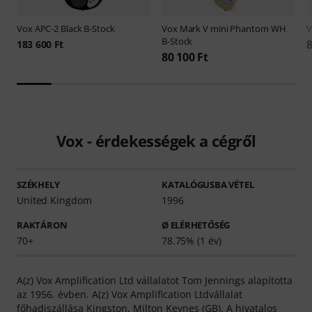
Vox
APC-2 Black B-Stock
Vox
Mark V mini Phantom WH
B-Stock
8
183 600 Ft
80 100 Ft
Vox - érdekességek a cégről
SZÉKHELY
KATALÓGUSBA VÉTEL
United Kingdom
1996
RAKTÁRON
Ø ELÉRHETŐSÉG
70+
78.75% (1 év)
A(z) Vox Amplification Ltd vállalatot Tom Jennings alapította
az 1956. évben. A(z) Vox Amplification Ltdvállalat
főhadiszállása Kingston, Milton Keynes (GB). A hivatalos