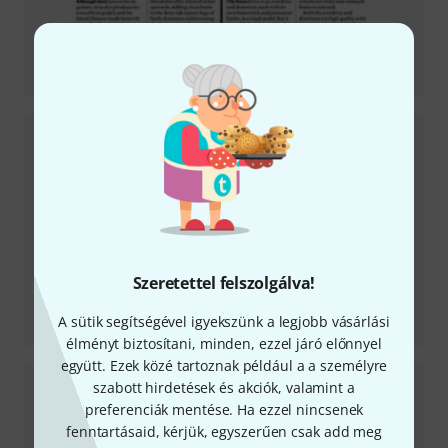
Tesztbeszámoló
V845 Wah-Wah
Szeretettel felszolgálva!
Tesztbeszámoló
A sütik segítségével igyekszünk a legjobb vásárlási
VX V847A Wah
élményt biztosítani, minden, ezzel járó előnnyel
együtt. Ezek közé tartoznak például a a személyre
szabott hirdetések és akciók, valamint a
preferenciák mentése. Ha ezzel nincsenek
fenntartásaid, kérjük, egyszerűen csak add meg