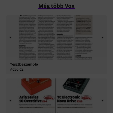
Még több Vox
Tesztbeszámoló
AC30 C2