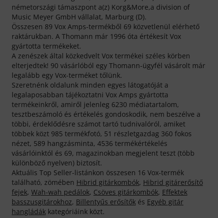
németországi támaszpont a(z) Korg&More,a division of
Music Meyer GmbH vállalat, Marburg (D).
Összesen 89 Vox Amps-termékből 69 közvetlenül elérhető
raktárukban. A Thomann már 1996 óta értékesít Vox
gyártotta termékeket.
A zenészek által közkedvelt Vox termékei széles körben
elterjedtek! 90 vásárlóból egy Thomann-ügyfél vásárolt már
legalább egy Vox-terméket tőlünk.
Szeretnénk oldalunk minden egyes látogatóját a
legalaposabban tájékoztatni Vox Amps gyártotta
termékeinkről, amiről jelenleg 6230 médiatartalom,
tesztbeszámoló és értékelés gondoskodik, nem beszélve a
többi, érdeklődésre számot tartó tudnivalóról, amiket
többek közt 985 termékfotó, 51 részletgazdag 360 fokos
nézet, 589 hangzásminta, 4536 termékértékelés
vásárlóinktól és 69, magazinokban megjelent teszt (több
különböző nyelven) biztosít.
Aktuális Top Seller-listánkon összesen 16 Vox-termék
található, zömében
Hibrid gitárkombók
,
Hibrid gitárerősítő
fejek
,
Wah-wah pedálok
,
Csöves gitárkombók
,
Effektek
basszusgitárokhoz
,
Billentyűs erősítők
és
Egyéb gitár
hangládák
kategóriáink közt.