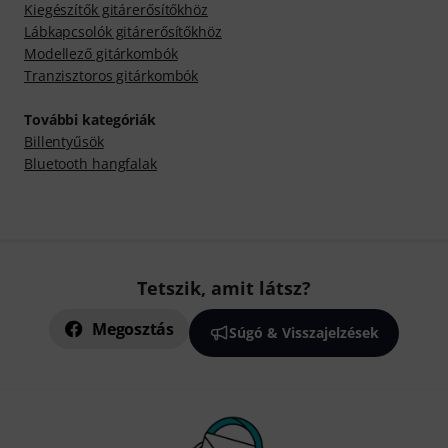
Kiegészítők gitárerősítőkhöz
Lábkapcsolók gitárerősítőkhöz
Modellező gitárkombók
Tranzisztoros gitárkombók
További kategóriák
Billentyűsök
Bluetooth hangfalak
Tetszik, amit látsz?
Megosztás
Súgó & Visszajelzések