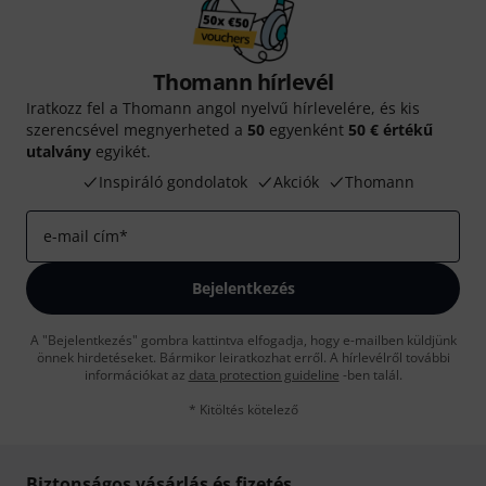
Thomann hírlevél
Iratkozz fel a Thomann angol nyelvű hírlevelére, és kis
szerencsével megnyerheted a
50
egyenként
50 € értékű
utalvány
egyikét.
Inspiráló gondolatok
Akciók
Thomann
e-mail cím
*
Bejelentkezés
A "Bejelentkezés" gombra kattintva elfogadja, hogy e-mailben küldjünk
önnek hirdetéseket. Bármikor leiratkozhat erről. A hírlevélről további
információkat az
data protection guideline
-ben talál.
* Kitöltés kötelező
Biztonságos vásárlás és fizetés