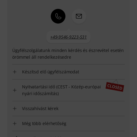
+49-9546-9223-531
Ügyfélszolgálatunk minden kérdés és észrevétel esetén
örömmel áll rendelkezésedre
Készítsd elő ügyfélszámodat
Nyitvatartási idő (CEST - Közép-európai
nyári időszámítás)
Visszahívást kérek
Még több elérhetőség