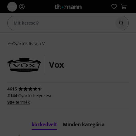
Keresés
Gyártók listája V
Vox
4615
#144
Gyártó helyezése
90+
termék
közkedvelt
Minden kategória