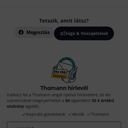
Tetszik, amit látsz?
Megosztás
Súgó & Visszajelzések
Thomann hírlevél
Iratkozz fel a Thomann angol nyelvű hírlevelére, és kis
szerencsével megnyerheted a
50
egyenként
50 € értékű
utalvány
egyikét.
Inspiráló gondolatok
Akciók
Thomann