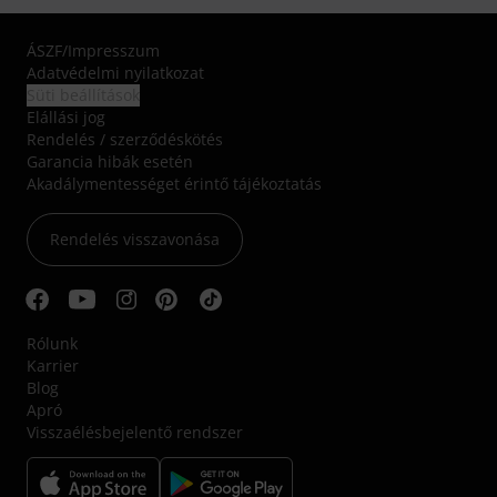
ÁSZF
/
Impresszum
Adatvédelmi nyilatkozat
Süti beállítások
Elállási jog
Rendelés / szerződéskötés
Garancia hibák esetén
Akadálymentességet érintő tájékoztatás
Rendelés visszavonása
Rólunk
Karrier
Blog
Apró
Visszaélésbejelentő rendszer