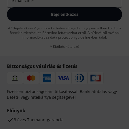
e-mail cím
*
Bejelentkezés
A "Bejelentkezés" gombra kattintva elfogadja, hogy e-mailben küldjünk
önnek hirdetéseket. Bármikor leiratkozhat erről. A hírlevélről további
információkat az
data protection guideline
-ben talál.
* Kitöltés kötelező
Biztonságos vásárlás és fizetés
Fizessen biztonságosan, titkosítással: Banki átutalás vagy
Betéti- vagy hitelkártya segítségével
Előnyök
3 éves Thomann-garancia