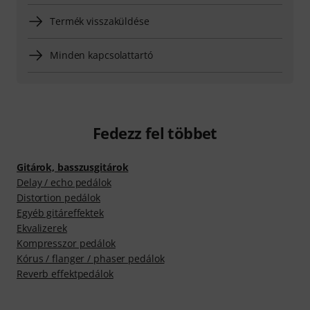
Termék visszaküldése
Minden kapcsolattartó
Fedezz fel többet
Gitárok, basszusgitárok
Delay / echo pedálok
Distortion pedálok
Egyéb gitáreffektek
Ekvalizerek
Kompresszor pedálok
Kórus / flanger / phaser pedálok
Reverb effektpedálok