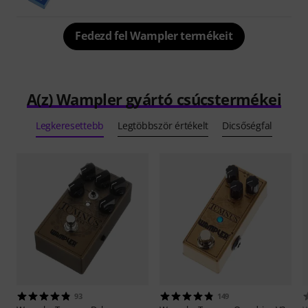
Fedezd fel Wampler termékeit
A(z) Wampler gyártó csúcstermékei
Legkeresettebb
Legtöbbször értékelt
Dicsőségfal
93
149