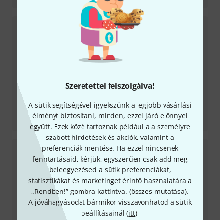
Szeretettel felszolgálva!
A sütik segítségével igyekszünk a legjobb vásárlási
Tesztbeszámoló
élményt biztosítani, minden, ezzel járó előnnyel
EQuator Equalizer
együtt. Ezek közé tartoznak például a a személyre
szabott hirdetések és akciók, valamint a
preferenciák mentése. Ha ezzel nincsenek
fenntartásaid, kérjük, egyszerűen csak add meg
beleegyezésed a sütik preferenciákat,
statisztikákat és marketinget érintő használatára a
„Rendben!” gombra kattintva. (
összes mutatása
).
A jóváhagyásodat bármikor visszavonhatod a sütik
beállításainál (
itt
).