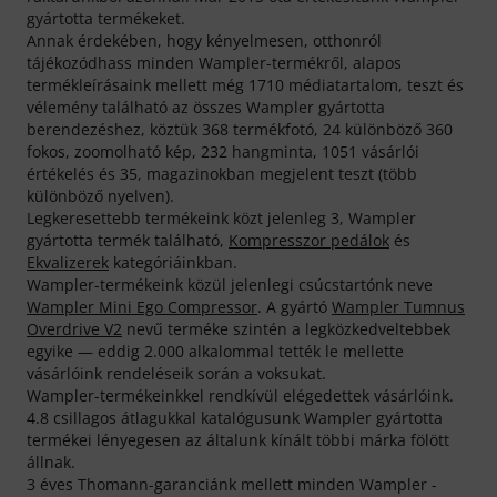
gyártotta termékeket.
Annak érdekében, hogy kényelmesen, otthonról
tájékozódhass minden Wampler-termékről, alapos
termékleírásaink mellett még 1710 médiatartalom, teszt és
vélemény található az összes Wampler gyártotta
berendezéshez, köztük 368 termékfotó, 24 különböző 360
fokos, zoomolható kép, 232 hangminta, 1051 vásárlói
értékelés és 35, magazinokban megjelent teszt (több
különböző nyelven).
Legkeresettebb termékeink közt jelenleg 3, Wampler
gyártotta termék található,
Kompresszor pedálok
és
Ekvalizerek
kategóriáinkban.
Wampler-termékeink közül jelenlegi csúcstartónk neve
Wampler Mini Ego Compressor
. A gyártó
Wampler Tumnus
Overdrive V2
nevű terméke szintén a legközkedveltebbek
egyike — eddig 2.000 alkalommal tették le mellette
vásárlóink rendeléseik során a voksukat.
Wampler-termékeinkkel rendkívül elégedettek vásárlóink.
4.8 csillagos átlagukkal katalógusunk Wampler gyártotta
termékei lényegesen az általunk kínált többi márka fölött
állnak.
3 éves Thomann-garanciánk mellett minden Wampler -