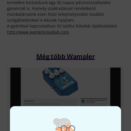
termékre biztosítunk egy 30 napos pénzvisszafizetési
garanciát is. Komoly szaktudással rendelkező
munkatársaink ezen felül telephelyünkön további
szolgáltatásokat is készek nyújtani.
A gyártóval kapcsolatban itt találsz bővebb tájékoztatást:
http://www.wamplerpedals.com
Még több Wampler
Tesztbeszámoló
Ego Compressor