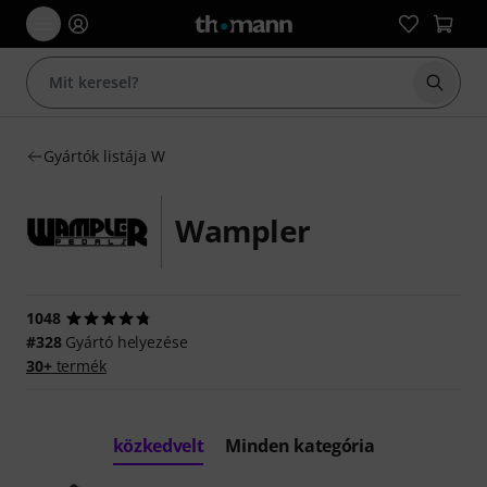
Keresés
Gyártók listája W
Wampler
1048
#328
Gyártó helyezése
30+
termék
közkedvelt
Minden kategória