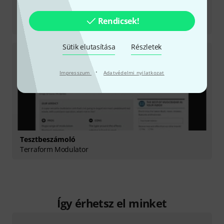
Tesztbeszámoló
Rendicsek!
Velvet Fuzz
Sütik elutasítása
Részletek
·
Impresszum
Adatvédelmi nyilatkozat
Tesztbeszámoló
Terraform Modulator
Így érhetsz el minket