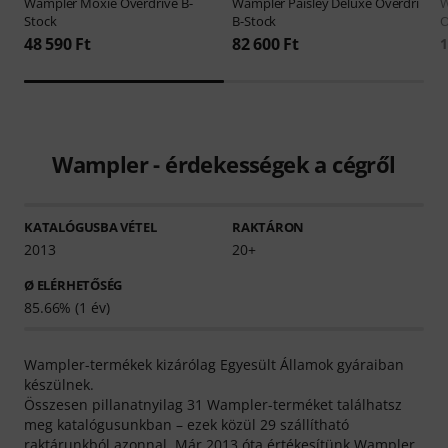
Wampler
Moxie Overdrive B-
Wampler
Paisley Deluxe Overdri
Stock
B-Stock
O
48 590 Ft
82 600 Ft
1
Wampler - érdekességek a cégről
KATALÓGUSBA VÉTEL
RAKTÁRON
2013
20+
Ø ELÉRHETŐSÉG
85.66% (1 év)
Wampler-termékek kizárólag Egyesült Államok gyáraiban
készülnek.
Összesen pillanatnyilag 31 Wampler-terméket találhatsz
meg katalógusunkban – ezek közül 29 szállítható
raktárunkból azonnal. Már 2013 óta értékesítünk Wampler