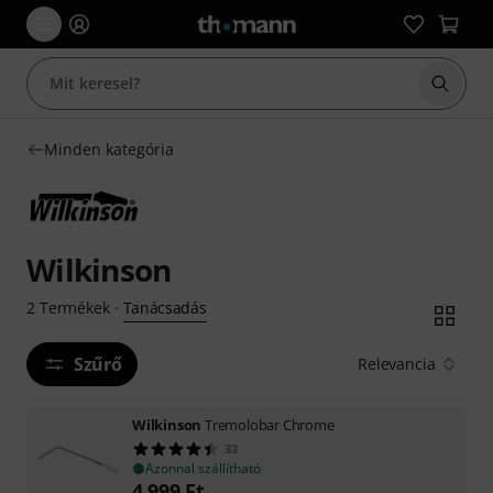
Keresés
Minden kategória
Wilkinson
Tanácsadás
2
Termékek
·
Szűrő
Relevancia
Wilkinson
Tremolobar Chrome
33
Azonnal szállítható
4 999
Ft