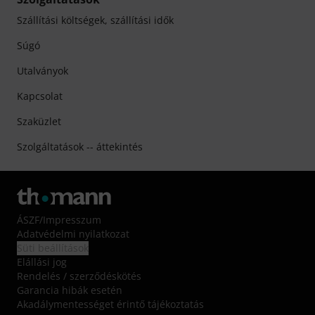
Szállítási költségek, szállítási idők
Súgó
Utalványok
Kapcsolat
Szaküzlet
Szolgáltatások -- áttekintés
ÁSZF
/
Impresszum
Adatvédelmi nyilatkozat
Süti beállítások
Elállási jog
Rendelés / szerződéskötés
Garancia hibák esetén
Akadálymentességet érintő tájékoztatás