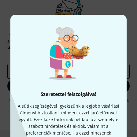
Thomann hírlevél
Iratkozz fel a Thomann angol nyelvű hírlevelére, és kis
szerencsével megnyerheted a
50
egyenként
50 € értékű
utalvány
egyikét.
Inspiráló gondolatok
Akciók
Thomann
e-mail cím
*
Bejelentkezés
Szeretettel felszolgálva!
A "Bejelentkezés" gombra kattintva elfogadja, hogy e-mailben küldjünk
önnek hirdetéseket. Bármikor leiratkozhat erről. A hírlevélről további
A sütik segítségével igyekszünk a legjobb vásárlási
információkat az
data protection guideline
-ben talál.
élményt biztosítani, minden, ezzel járó előnnyel
együtt. Ezek közé tartoznak például a a személyre
* Kitöltés kötelező
szabott hirdetések és akciók, valamint a
preferenciák mentése. Ha ezzel nincsenek