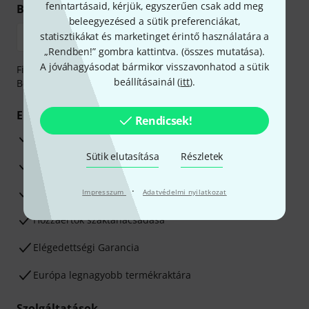
fenntartásaid, kérjük, egyszerűen csak add meg
Biztonságos vásárlás és fizetés
beleegyezésed a sütik preferenciákat,
statisztikákat és marketinget érintő használatára a
„Rendben!” gombra kattintva. (
összes mutatása
).
A jóváhagyásodat bármikor visszavonhatod a sütik
Fizessen biztonságosan, titkosítással: Banki átutalás vagy
beállításainál (
itt
).
Betéti- vagy hitelkártya segítségével
Előnyök
Rendicsek!
3 éves Thomann-garancia
Sütik elutasítása
Részletek
30 napos pénzvisszafizetési garancia
·
Javítás/Szervizelés
Impresszum
Adatvédelmi nyilatkozat
Hozzáértők szaktanácsadása
Elégedettségi Garancia
Európa legnagyobb termékraktára
Szolgáltatások