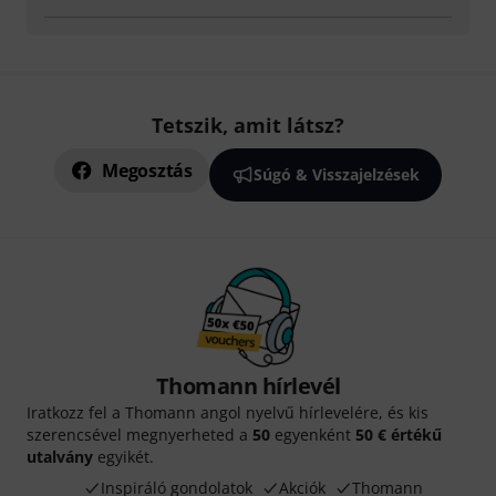
Tetszik, amit látsz?
Megosztás
Súgó & Visszajelzések
Thomann hírlevél
Iratkozz fel a Thomann angol nyelvű hírlevelére, és kis
szerencsével megnyerheted a
50
egyenként
50 € értékű
utalvány
egyikét.
Inspiráló gondolatok
Akciók
Thomann