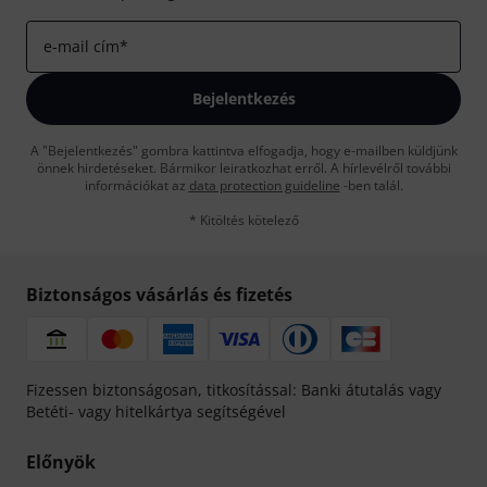
e-mail cím
*
Bejelentkezés
A "Bejelentkezés" gombra kattintva elfogadja, hogy e-mailben küldjünk
önnek hirdetéseket. Bármikor leiratkozhat erről. A hírlevélről további
információkat az
data protection guideline
-ben talál.
* Kitöltés kötelező
Biztonságos vásárlás és fizetés
Fizessen biztonságosan, titkosítással: Banki átutalás vagy
Betéti- vagy hitelkártya segítségével
Előnyök