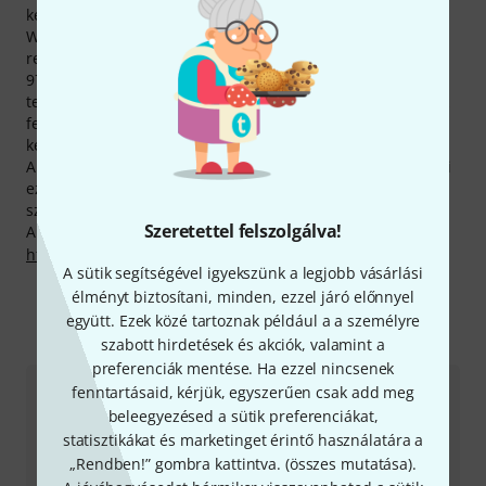
kelt el.
Wolf márkánk termékei átlagon felüli mértékben állnak
rendelkezésre raktárunkban. Az elmúlt évben a termékek
97% -ából volt készletünk, ezzel pedig a példás
teljesítményt nyújtó Wolf a Thomann-katalógus gyártóinak
felső 10 százalékába tartozik. A márka összesen 23
képviselőjéből jelenleg 22 található meg raktárunkban.
A gyártó minden Wolf-termékre 2 év garanciát szavatol. Mi
ezt a garanciát kibővítve biztosítunk minden vásárlónk
számára 3 évre kiterjedő garanciát.
Szeretettel felszolgálva!
A gyártóval kapcsolatban itt találsz bővebb tájékoztatást:
http://www.wolfproducts.com
A sütik segítségével igyekszünk a legjobb vásárlási
élményt biztosítani, minden, ezzel járó előnnyel
együtt. Ezek közé tartoznak például a a személyre
Így érhetsz el minket
szabott hirdetések és akciók, valamint a
preferenciák mentése. Ha ezzel nincsenek
fenntartásaid, kérjük, egyszerűen csak add meg
Ügyfélszolgálat - Magyarország
beleegyezésed a sütik preferenciákat,
statisztikákat és marketinget érintő használatára a
„Rendben!” gombra kattintva. (
összes mutatása
).