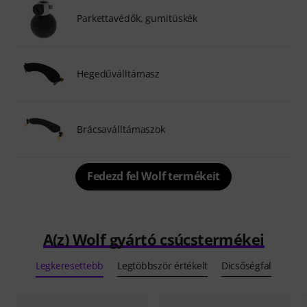
Parkettavédők, gumitüskék
Hegedűválltámasz
Brácsaválltámaszok
Fedezd fel Wolf termékeit
A(z) Wolf gyártó csúcstermékei
Legkeresettebb
Legtöbbször értékelt
Dicsőségfal