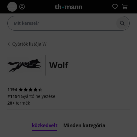
Keresés
Gyártók listája W
Wolf
1194
#1194
Gyártó helyezése
20+
termék
közkedvelt
Minden kategória