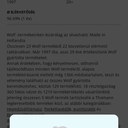
1997
20+
Ø ELÉRHETŐSÉG
96.69% (1 év)
Wolf -termékeinken kizárólag az olvasható: Made in
Hollandia.
Összesen 23 Wolf-termékből 22 közvetlenül elérhető
raktárukban. Már 1997 óta, azaz 29 éve értékesítünk Wolf
gyártotta termékeket.
Annak érdekében, hogy kényelmesen, otthonról
tájékozódhass minden Wolf-termékről, alapos
termékleírásaink mellett még 1366 médiatartalom, teszt és
vélemény található az összes Wolf gyártotta
berendezéshez, köztük 129 termékfotó, 18 részletgazdag
360 fokos nézet és 1219 termékértékelés vásárlóinktól.
Jelenleg összesen 5 Wolf-termék tartózkodik a Thomann
legkeresettebb termékei közt, az alábbi kategóriákban:
Hegedűválltámasz
,
Parkettavédők, gumitüskék
és
Brácsaválltámaszok
.
Wolf Forte Secondo 4/4 -3/4 BK
termékünk a termékcsalád
abszolút legforróbb tagja. Eddig összesen több mint 20.000