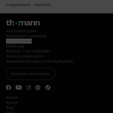
Szolgáltatások -- áttekintés
ÁSZF
/
Impresszum
Adatvédelmi nyilatkozat
Süti beállítások
Elállási jog
Rendelés / szerződéskötés
Garancia hibák esetén
Akadálymentességet érintő tájékoztatás
Rendelés visszavonása
Rólunk
Karrier
Blog
Apró