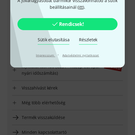
A jóváhagyásodat bármikor visszavonhatod a sütik
beállításainál (
itt
).
+49-9546-9223-531
Rendicsek!
Ügyfélszolgálatunk minden kérdés és észrevétel esetén
örömmel áll rendelkezésedre
Sütik elutasítása
Részletek
Készítsd elő ügyfélszámodat
·
Impresszum
Adatvédelmi nyilatkozat
Nyitvatartási idő (CEST - Közép-európai
nyári időszámítás)
Visszahívást kérek
Még több elérhetőség
Termék visszaküldése
Minden kapcsolattartó