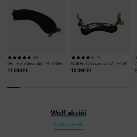
431
46
Wolf
Forte Secondo 4/4 -3/4 BK
Wolf
Forte Secondo 1/2 - 1/4 BK
W
11 690 Ft
10 090 Ft
Wolf akciói
Alkalmi vételek