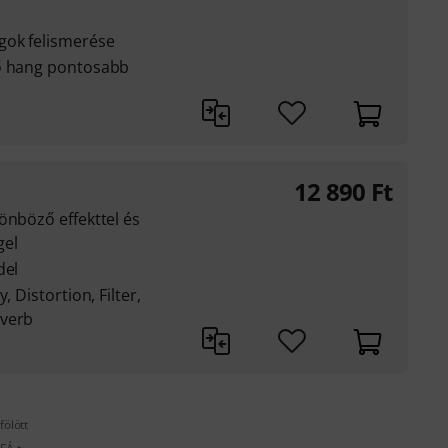
gok felismerése
gő hang pontosabb
12 890
Ft
önböző effekttel és
gel
del
, Distortion, Filter,
everb
fölött