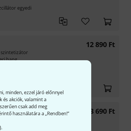
illátor egyedi
12 890
Ft
szintetizátor
i hang ...
 egyedi hangzással
zámos funkcióval
ni, minden, ezzel járó előnnyel
 és akciók, valamint a
gyszerűen csak add meg
13 690
Ft
 érintő használatára a „Rendben!”
ől származó FM
).