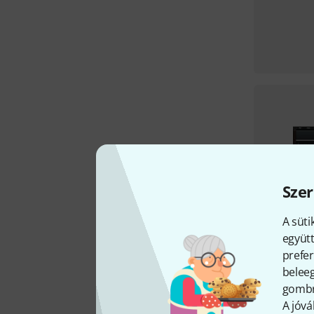
Szer
A süti
együtt
prefer
beleeg
gombra
A jóvá