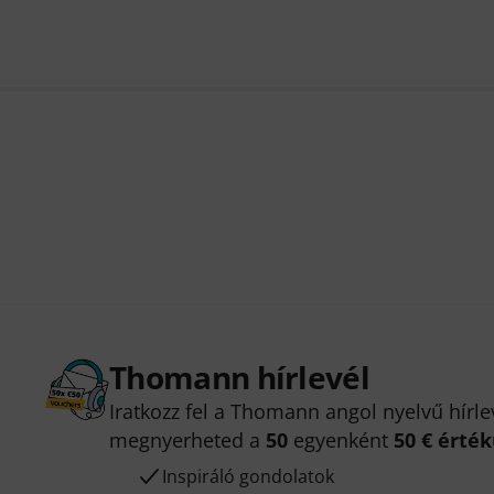
Thomann hírlevél
Iratkozz fel a Thomann angol nyelvű hírle
megnyerheted a
50
egyenként
50 € érté
Inspiráló gondolatok