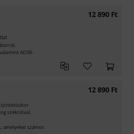
12 890
Ft
ttal
átorral,
, valamint ADSR-
12 890
Ft
szintetizátor
ng szekcióval,
t, amelyeket számos