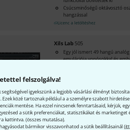
funkcióval bővítettek ki
Csúcsminőségű oktávosztó oszc
hangzással
Licenc a letöltéshez
Xils Lab
505
Egy jól ismert 49 hangú analóg 
emulációja vonósokkal és ember
Top Octave Divider oszcillátor
Az analóg hardverhez képest s
etettel felszolgálva!
kibővített
Licenc a letöltéshez
k segítségével igyekszünk a legjobb vásárlási élményt biztosíta
. Ezek közé tartoznak például a a személyre szabott hirdetések
enciák mentése. Ha ezzel nincsenek fenntartásaid, kérjük, e
Xils Lab
KaoX
yezésed a sütik preferenciákat, statisztikákat és marketinget
1
 kattintva. (
összes mutatása
).
Egy ritka, 1980-as évek elejér
hagyásodat bármikor visszavonhatod a sütik beállításainál (
itt