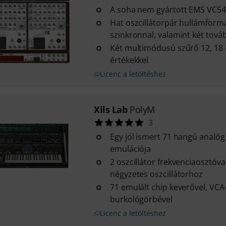
A soha nem gyártott EMS VCS4
Hat oszcillátorpár hullámform
szinkronnal, valamint két továb
Két multimódusú szűrő 12, 18 
értékekkel
Licenc a letöltéshez
Xils Lab
PolyM
3
Egy jól ismert 71 hangú analóg 
emulációja
2 oszcillátor frekvenciaosztóva
négyzetes oszcillátorhoz
71 emulált chip keverővel, VCA-
burkológörbével
Licenc a letöltéshez