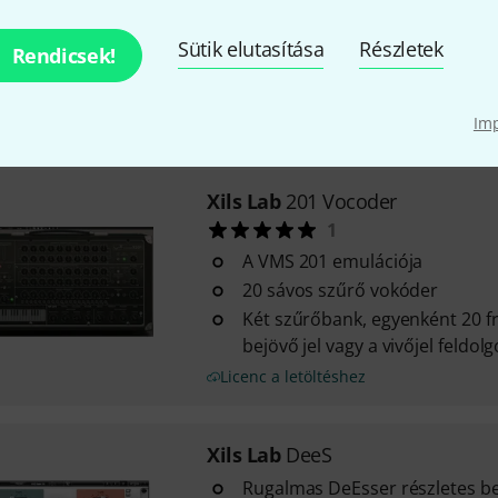
szintetizátor emulációja
2 réteg, amelyek használhatók
Sütik elutasítása
Részletek
Rendicsek!
osztott módban
Rétegenként 8 operátor 2 ban
Licenc a letöltéshez
Im
Xils Lab
201 Vocoder
1
A VMS 201 emulációja
20 sávos szűrő vokóder
Két szűrőbank, egyenként 20 f
bejövő jel vagy a vivőjel feldo
Licenc a letöltéshez
Xils Lab
DeeS
Rugalmas DeEsser részletes beá