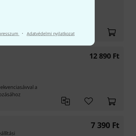
 egyszeres, dupla vagy
kban és 2 kimeneten
·
presszum
Adatvédelmi nyilatkozat
12 890
Ft
rekvenciasávval a
lgozásához
7 390
Ft
llítási