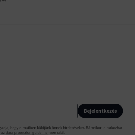
FÁ-t
Bejelentkezés
gadja, hogy e-mailben küldjünk önnek hirdetéseket. Bármikor leiratkozhat
t az
data protection guideline
-ben talál.