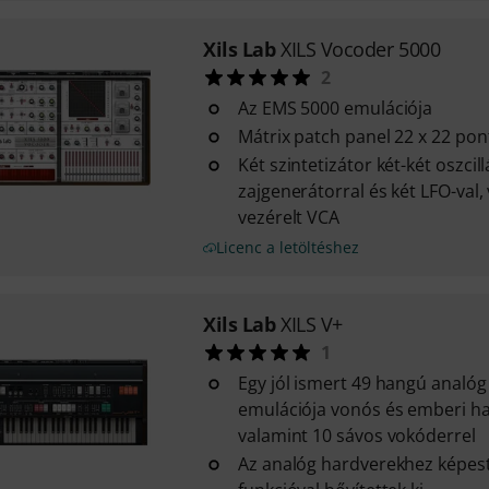
Xils Lab
XILS Vocoder 5000
2
Az EMS 5000 emulációja
Mátrix patch panel 22 x 22 pon
Két szintetizátor két-két oszcill
zajgenerátorral és két LFO-val
vezérelt VCA
Licenc a letöltéshez
Xils Lab
XILS V+
1
Egy jól ismert 49 hangú analóg 
emulációja vonós és emberi ha
valamint 10 sávos vokóderrel
Az analóg hardverekhez képes