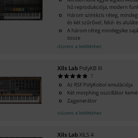
hű reprodukciója, modern funk
Három szintézis réteg, mindegy
és két szűrővel, felül- és alulát
A három réteg mindegyike sajá
össze
Licenc a letöltéshez
Xils Lab
PolyKB III
7
Az RSF PolyKobol emulációja
Két morphing oszcillátor kemé
Zajgenerátor
Licenc a letöltéshez
Xils Lab
XILS 4