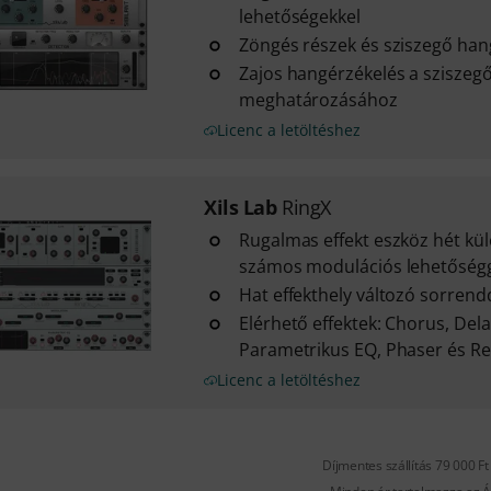
lehetőségekkel
Zöngés részek és sziszegő han
Zajos hangérzékelés a szisze
meghatározásához
Licenc a letöltéshez
Xils Lab
RingX
Rugalmas effekt eszköz hét kül
számos modulációs lehetőség
Hat effekthely változó sorrend
Elérhető effektek: Chorus, Delay
Parametrikus EQ, Phaser és R
Licenc a letöltéshez
Díjmentes szállítás 79 000 Ft 