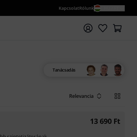
Kapcsolat
Rólunk
HU / FT
sés indítása {searchTerm} keresőszóval
Tanácsadás
Relevancia
13 690
Ft
bb szintetizátorának