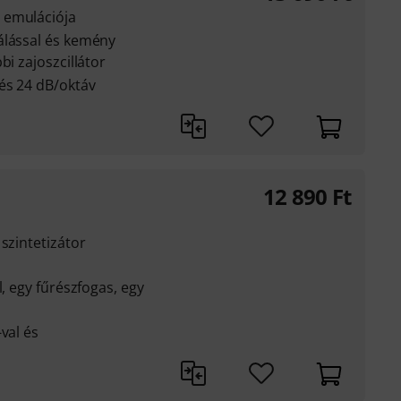
 emulációja
álással és kemény
bi zajoszcillátor
és 24 dB/oktáv
12 890
Ft
szintetizátor
l, egy fűrészfogas, egy
val és