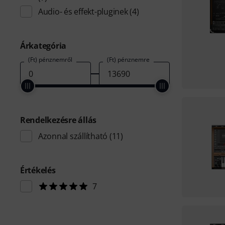
Audio- és effekt-pluginek
(4)
Árkategória
(Ft) pénznemről
(Ft) pénznemre
Rendelkezésre állás
Azonnal szállítható
(11)
Értékelés
7