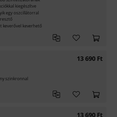
ciókkal kiegészítve
ik egy oszcillátorral
eresztő
t keverővel keverhető
13 690
Ft
ny szinkronnal
13 690
Ft