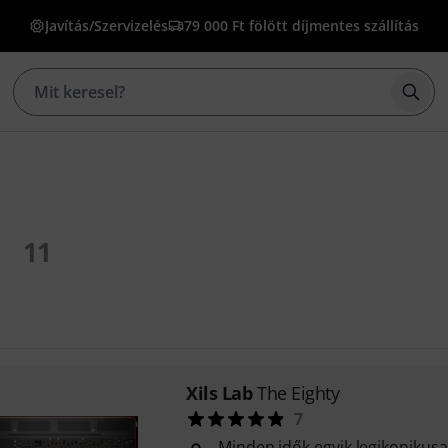
Javítás/Szervizelés
79 000 Ft fölött díjmentes szállítás
Kere
11
Xils Lab
The Eighty
7
Minden idők egyik legikonikusa