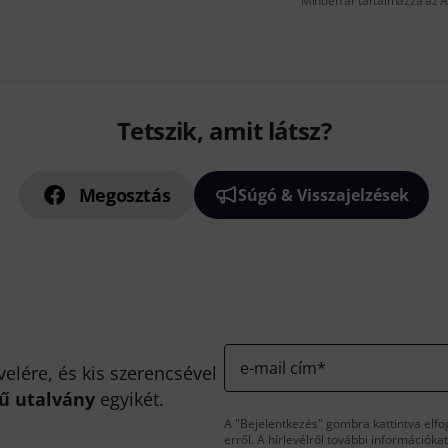
Minden ár tartalmazza az Á
Tetszik, amit látsz?
Megosztás
Súgó & Visszajelzések
e-mail cím
*
velére, és kis szerencsével
kű utalvány
egyikét.
A "Bejelentkezés" gombra kattintva elfo
erről. A hírlevélről további információka