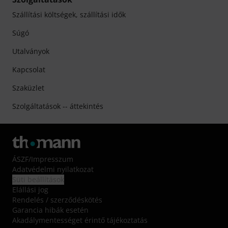
Szállítási költségek, szállítási idők
Súgó
Utalványok
Kapcsolat
Szaküzlet
Szolgáltatások -- áttekintés
ÁSZF
/
Impresszum
Adatvédelmi nyilatkozat
Süti beállítások
Elállási jog
Rendelés / szerződéskötés
Garancia hibák esetén
Akadálymentességet érintő tájékoztatás