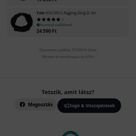
Yale
RSE-SRS-S Rigging Sling 2t 3m
2
Azonnal szállítható
24 590
Ft
Díjmentes szállítás 79 000 Ft fölött
Minden ár tartalmazza az ÁFÁ-t
Tetszik, amit látsz?
Megosztás
Súgó & Visszajelzések