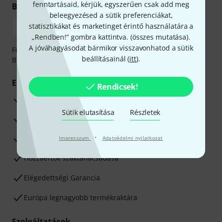
fenntartásaid, kérjük, egyszerűen csak add meg
Biztonságos vásárlás és fizetés
beleegyezésed a sütik preferenciákat,
statisztikákat és marketinget érintő használatára a
„Rendben!” gombra kattintva. (
összes mutatása
).
A jóváhagyásodat bármikor visszavonhatod a sütik
Fizessen biztonságosan, titkosítással: Banki átutalás vagy
beállításainál (
itt
).
Betéti- vagy hitelkártya segítségével
Előnyök
Rendicsek!
3 éves Thomann-garancia
Sütik elutasítása
Részletek
30 napos pénzvisszafizetési garancia
·
Javítás/Szervizelés
Impresszum
Adatvédelmi nyilatkozat
Hozzáértők szaktanácsadása
Elégedettségi Garancia
Európa legnagyobb termékraktára
Szolgáltatások