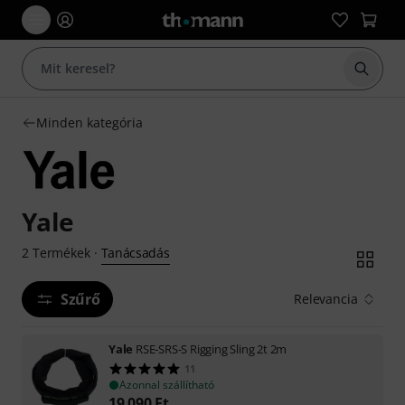
Keresés
Minden kategória
Yale
Tanácsadás
2
Termékek
·
Szűrő
Relevancia
Yale
RSE-SRS-S Rigging Sling 2t 2m
11
Azonnal szállítható
19 090
Ft