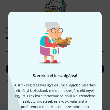
Thomann hírlevél
Iratkozz fel a Thomann angol nyelvű hírlevelére, és kis
szerencsével megnyerheted a
50
egyenként
50 € értékű
utalvány
egyikét.
Inspiráló gondolatok
Akciók
Thomann
e-mail cím
*
Bejelentkezés
Szeretettel felszolgálva!
A "Bejelentkezés" gombra kattintva elfogadja, hogy e-mailben küldjünk
önnek hirdetéseket. Bármikor leiratkozhat erről. A hírlevélről további
A sütik segítségével igyekszünk a legjobb vásárlási
információkat az
data protection guideline
-ben talál.
élményt biztosítani, minden, ezzel járó előnnyel
együtt. Ezek közé tartoznak például a a személyre
* Kitöltés kötelező
szabott hirdetések és akciók, valamint a
preferenciák mentése. Ha ezzel nincsenek