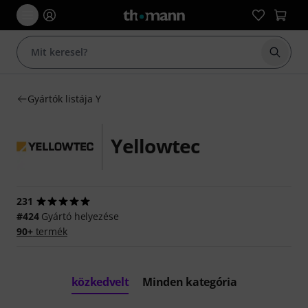
Keresés
Gyártók listája Y
Yellowtec
231
#424
Gyártó helyezése
90+
termék
közkedvelt
Minden kategória