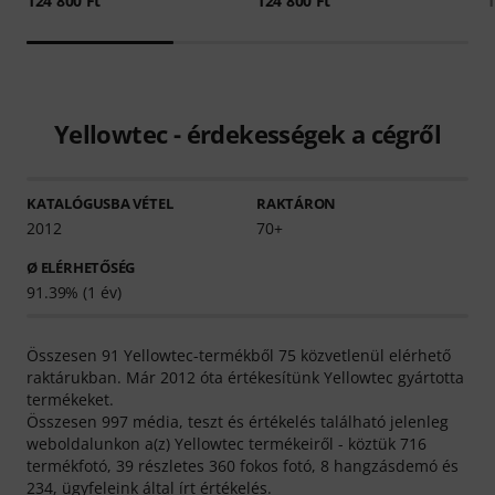
124 800 Ft
124 800 Ft
1
Yellowtec - érdekességek a cégről
KATALÓGUSBA VÉTEL
RAKTÁRON
2012
70+
Ø ELÉRHETŐSÉG
91.39% (1 év)
Összesen 91 Yellowtec-termékből 75 közvetlenül elérhető
raktárukban. Már 2012 óta értékesítünk Yellowtec gyártotta
termékeket.
Összesen 997 média, teszt és értékelés található jelenleg
weboldalunkon a(z) Yellowtec termékeiről - köztük 716
termékfotó, 39 részletes 360 fokos fotó, 8 hangzásdemó és
234, ügyfeleink által írt értékelés.