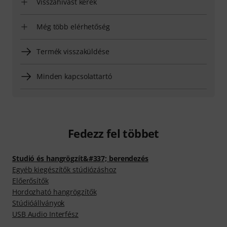
Visszahívást kérek
Még több elérhetőség
Termék visszaküldése
Minden kapcsolattartó
Fedezz fel többet
Studió és hangrögzít&#337; berendezés
Egyéb kiegészítők stúdiózáshoz
Előerősítők
Hordozható hangrögzítők
Stúdióállványok
USB Audio Interfész