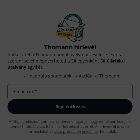
Thomann hírlevél
Iratkozz fel a Thomann angol nyelvű hírlevelére, és kis
szerencsével megnyerheted a
50
egyenként
50 € értékű
utalvány
egyikét.
Inspiráló gondolatok
Akciók
Thomann
e-mail cím
*
Bejelentkezés
A "Bejelentkezés" gombra kattintva elfogadja, hogy e-mailben küldjünk
önnek hirdetéseket. Bármikor leiratkozhat erről. A hírlevélről további
információkat az
data protection guideline
-ben talál.