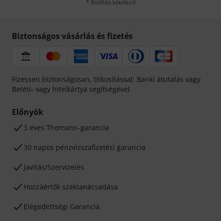
* Kitöltés kötelező
Biztonságos vásárlás és fizetés
Fizessen biztonságosan, titkosítással: Banki átutalás vagy
Betéti- vagy hitelkártya segítségével
Előnyök
3 éves Thomann-garancia
30 napos pénzvisszafizetési garancia
Javítás/Szervizelés
Hozzáértők szaktanácsadása
Elégedettségi Garancia