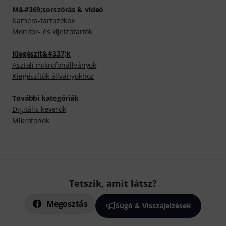
M&#369;sorszórás & videó
Kamera-tartozékok
Monitor- és kijelzőtartók
Kiegészít&#337;k
Asztali mikrofonállványok
Kiegészítők állványokhoz
További kategóriák
Digitális keverők
Mikrofonok
Tetszik, amit látsz?
Megosztás
Súgó & Visszajelzések