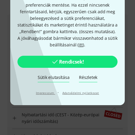
preferenciák mentése. Ha ezzel nincsenek
Így érhetsz el minket
fenntartásaid, kérjük, egyszerűen csak add meg
beleegyezésed a sütik preferenciákat,
Ügyfélszolgálat - Magyarország
statisztikákat és marketinget érintő használatára a
„Rendben!” gombra kattintva. (
összes mutatása
).
A jóváhagyásodat bármikor visszavonhatod a sütik
beállításainál (
itt
).
Rendicsek!
+49-9546-9223-531
Sütik elutasítása
Részletek
Ügyfélszolgálatunk minden kérdés és észrevétel esetén
örömmel áll rendelkezésedre
·
Impresszum
Adatvédelmi nyilatkozat
Készítsd elő ügyfélszámodat
Nyitvatartási idő (CEST - Közép-európai
nyári időszámítás)