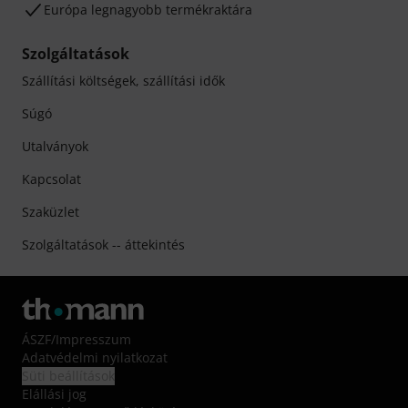
Európa legnagyobb termékraktára
Szolgáltatások
Szállítási költségek, szállítási idők
Súgó
Utalványok
Kapcsolat
Szaküzlet
Szolgáltatások -- áttekintés
ÁSZF
/
Impresszum
Adatvédelmi nyilatkozat
Süti beállítások
Elállási jog