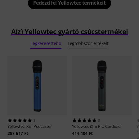
Fedezd fel Yellowtec termékeit
A(z) Yellowtec gyártó csúcstermékei
Legkeresettebb
Legtöbbször értékelt
3
3
Yellowtec
iXm Podcaster
Yellowtec
iXm Pro Cardioid
Y
C
287 617 Ft
414 404 Ft
4