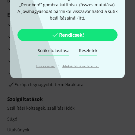
Betéti- vagy hitelkártya segítségével
„Rendben!” gombra kattintva. (
összes mutatása
).
A jóváhagyásodat bármikor visszavonhatod a sütik
Előnyök
beállításainál (
itt
).
3 éves Thomann-garancia
Rendicsek!
30 napos pénzvisszafizetési garancia
Javítás/Szervizelés
Sütik elutasítása
Részletek
Hozzáértők szaktanácsadása
·
Impresszum
Adatvédelmi nyilatkozat
Elégedettségi Garancia
Európa legnagyobb termékraktára
Szolgáltatások
Szállítási költségek, szállítási idők
Súgó
Utalványok