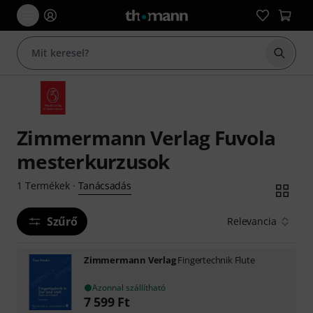
Keresés
Zimmermann Verlag Fuvola
mesterkurzusok
Tanácsadás
1
Termékek
·
Szűrő
Relevancia
Zimmermann Verlag
Fingertechnik Flute
Azonnal szállítható
7 599
Ft