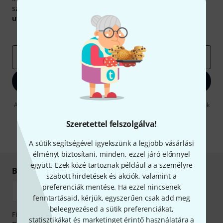
szerencsével megnyerheted a
50
egyenként
50 € értékű
utalvány
egyikét.
Inspiráló gondolatok
Akciók
Thomann
e-mail cím
*
Bejelentkezés
A "Bejelentkezés" gombra kattintva elfogadja, hogy e-mailben küldjünk
önnek hirdetéseket. Bármikor leiratkozhat erről. A hírlevélről további
információkat az
data protection guideline
-ben talál.
Szeretettel felszolgálva!
* Kitöltés kötelező
A sütik segítségével igyekszünk a legjobb vásárlási
élményt biztosítani, minden, ezzel járó előnnyel
együtt. Ezek közé tartoznak például a a személyre
Biztonságos vásárlás és fizetés
szabott hirdetések és akciók, valamint a
preferenciák mentése. Ha ezzel nincsenek
fenntartásaid, kérjük, egyszerűen csak add meg
beleegyezésed a sütik preferenciákat,
Fizessen biztonságosan, titkosítással: Banki átutalás vagy
statisztikákat és marketinget érintő használatára a