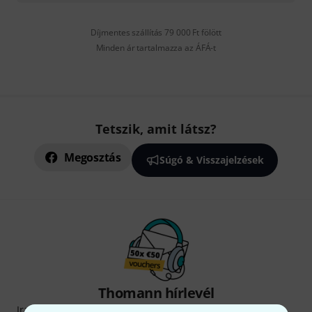
Díjmentes szállítás 79 000 Ft fölött
Minden ár tartalmazza az ÁFÁ-t
Tetszik, amit látsz?
Megosztás
Súgó & Visszajelzések
Thomann hírlevél
Iratkozz fel a Thomann angol nyelvű hírlevelére, és kis