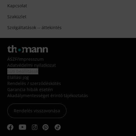
Kapcsolat
Szaküzlet
Szolgáltatások -- áttekintés
ÁSZF
/
Impresszum
Adatvédelmi nyilatkozat
Süti beállítások
Elállási jog
Rendelés / szerződéskötés
Garancia hibák esetén
Akadálymentességet érintő tájékoztatás
Rendelés visszavonása