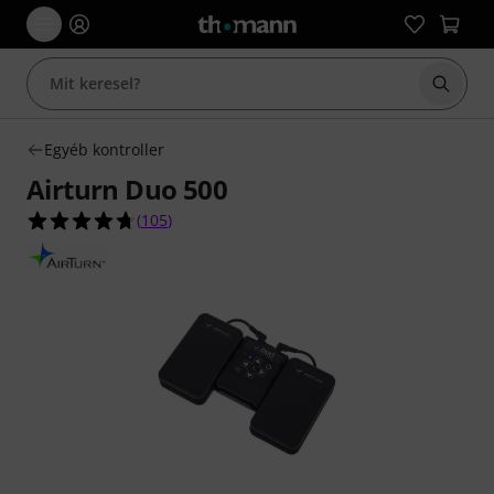
Keresés
Egyéb kontroller
Airturn Duo 500
4.7/5 csillag, összesen 105 értékelés alapján
(
105
)