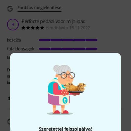
Fordítás megjelenítése
Perfecte pedaal voor mijn ipad
H
Hendrikvdp 18.11.2022
kezelés
tulajdonsagok
kivitelezés
Deze pedaal verbindt razendsnel en reageert beduidend
sneller dan zijn voorganger. Ik zou hem meteen opnieuw
kopen!
2
0
JELENTEM!
Fordítás megjelenítése
Szeretettel felszolgálva!