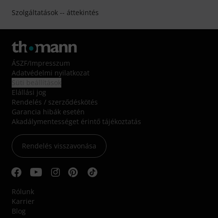
Szolgáltatások -- áttekintés
ÁSZF
/
Impresszum
Adatvédelmi nyilatkozat
Süti beállítások
Elállási jog
Rendelés / szerződéskötés
Garancia hibák esetén
Akadálymentességet érintő tájékoztatás
Rendelés visszavonása
Rólunk
Karrier
Blog