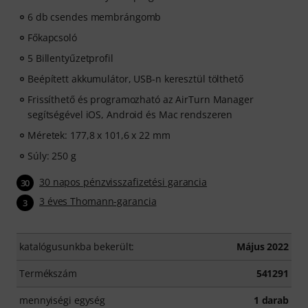
6 db csendes membrángomb
Főkapcsoló
5 Billentyűzetprofil
Beépített akkumulátor, USB-n keresztül tölthető
Frissíthető és programozható az AirTurn Manager
segítségével iOS, Android és Mac rendszeren
Méretek: 177,8 x 101,6 x 22 mm
Súly: 250 g
30 napos pénzvisszafizetési garancia
30
3 éves Thomann-garancia
3
katalógusunkba bekerült:
Május 2022
Termékszám
541291
mennyiségi egység
1 darab