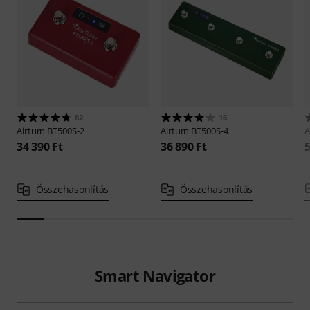
82
16
Airturn
BT500S-2
Airturn
BT500S-4
A
34 390 Ft
36 890 Ft
5
Összehasonlítás
Összehasonlítás
Smart Navigator