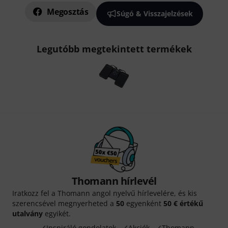
Megosztás
Súgó & Visszajelzések
Legutóbb megtekintett termékek
Thomann hírlevél
Iratkozz fel a Thomann angol nyelvű hírlevelére, és kis
szerencsével megnyerheted a
50
egyenként
50 € értékű
utalvány
egyikét.
Inspiráló gondolatok
Akciók
Thomann