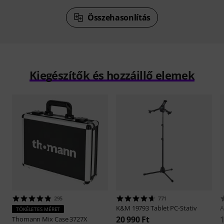
Összehasonlítás
Kiegészítők és hozzáillő elemek
295
771
K&M
19793 Tablet PC-Stativ
A
TÖKÉLETES MÉRET
20 990 Ft
1
Thomann
Mix Case 3727X