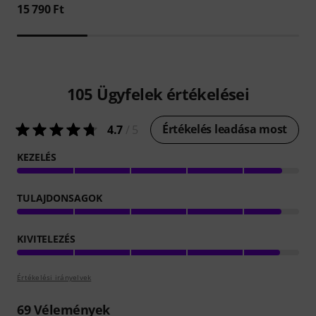
15 790 Ft
105
Ügyfelek értékelései
Értékelés leadása most
4.7
/ 5
KEZELÉS
TULAJDONSAGOK
KIVITELEZÉS
Értékelési irányelvek
69
Vélemények