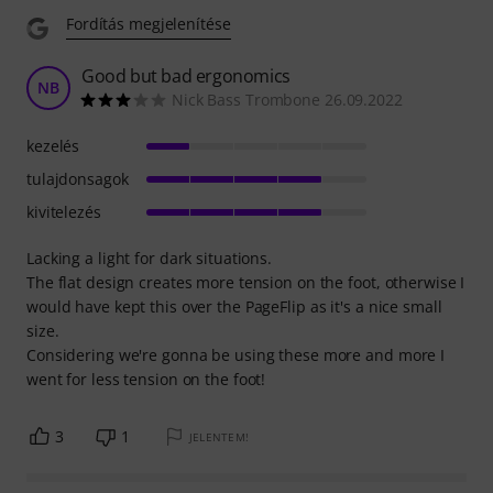
Fordítás megjelenítése
Good but bad ergonomics
NB
Nick Bass Trombone 26.09.2022
kezelés
tulajdonsagok
kivitelezés
Lacking a light for dark situations.
The flat design creates more tension on the foot, otherwise I
would have kept this over the PageFlip as it's a nice small
size.
Considering we're gonna be using these more and more I
went for less tension on the foot!
3
1
JELENTEM!