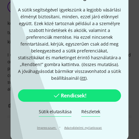
Works very well with little hassle
R
A sütik segítségével igyekszünk a legjobb vásárlási
RichP 06.04.2026
élményt biztosítani, minden, ezzel járó előnnyel
kezelés
együtt. Ezek közé tartoznak például a a személyre
szabott hirdetések és akciók, valamint a
tulajdonsagok
preferenciák mentése. Ha ezzel nincsenek
kivitelezés
fenntartásaid, kérjük, egyszerűen csak add meg
beleegyezésed a sütik preferenciákat,
I used to have the older AirTurn PedPro (the cream coloured
statisztikákat és marketinget érintő használatára a
one) which was lovely and slim but the switches weren't
„Rendben!” gombra kattintva. (
összes mutatása
).
positive enough to easily press without having to really
A jóváhagyásodat bármikor visszavonhatod a sütik
concentrate on pressing them. This is much nicer with the
beállításainál (
itt
).
switches working easily and quietly without having to think
about it. A much nicer device overall and not much bigger
Rendicsek!
0
0
JELENTEM!
Sütik elutasítása
Részletek
·
Impresszum
Adatvédelmi nyilatkozat
Összes értékelés olvasása