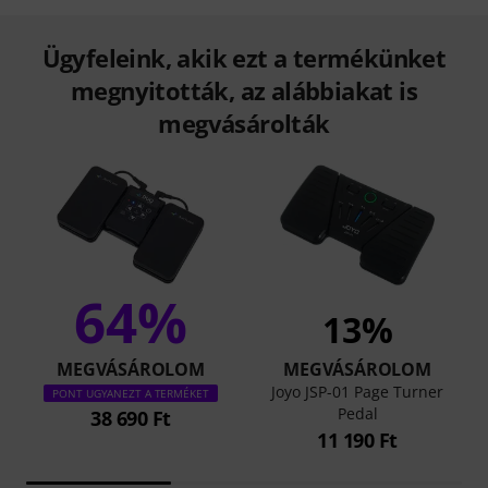
Ügyfeleink, akik ezt a termékünket
megnyitották, az alábbiakat is
megvásárolták
64%
13%
MEGVÁSÁROLOM
MEGVÁSÁROLOM
Joyo JSP-01 Page Turner
PONT UGYANEZT A TERMÉKET
Pedal
38 690 Ft
11 190 Ft