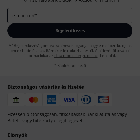
e-mail cím
*
Bejelentkezés
A "Bejelentkezés" gombra kattintva elfogadja, hogy e-mailben küldjünk
önnek hirdetéseket. Bármikor leiratkozhat erről. A hírlevélről további
információkat az
data protection guideline
-ben talál.
* Kitöltés kötelező
Biztonságos vásárlás és fizetés
Fizessen biztonságosan, titkosítással: Banki átutalás vagy
Betéti- vagy hitelkártya segítségével
Előnyök