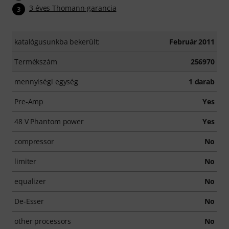
3 éves Thomann-garancia
3
katalógusunkba bekerült:
Február 2011
Termékszám
256970
mennyiségi egység
1 darab
Pre-Amp
Yes
48 V Phantom power
Yes
compressor
No
limiter
No
equalizer
No
De-Esser
No
other processors
No