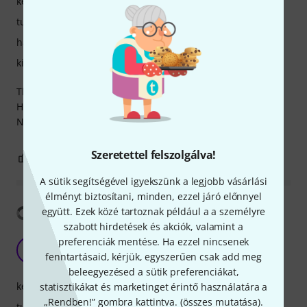
kezelés
tulajdonsagok
hangzás
kivitelezés
The fantastic people at Thomann helped me try the
Heritage, Great River RN517 and the Neve1073. I chose the
Neve. Sounds amazing. Excellent service as ever!
Szeretettel felszolgálva!
8
1
JELENTEM!
A sütik segítségével igyekszünk a legjobb vásárlási
élményt biztosítani, minden, ezzel járó előnnyel
Fordítás megjelenítése
együtt. Ezek közé tartoznak például a a személyre
szabott hirdetések és akciók, valamint a
Good sound
preferenciák mentése. Ha ezzel nincsenek
ED
fenntartásaid, kérjük, egyszerűen csak add meg
Eric Degenaar 21.09.2019
beleegyezésed a sütik preferenciákat,
kezelés
statisztikákat és marketinget érintő használatára a
„Rendben!” gombra kattintva. (
összes mutatása
).
tulajdonsagok