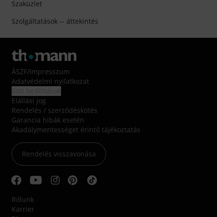
Szaküzlet
Szolgáltatások -- áttekintés
ÁSZF
/
Impresszum
Adatvédelmi nyilatkozat
Süti beállítások
Elállási jog
Rendelés / szerződéskötés
Garancia hibák esetén
Akadálymentességet érintő tájékoztatás
Rendelés visszavonása
Rólunk
Karrier