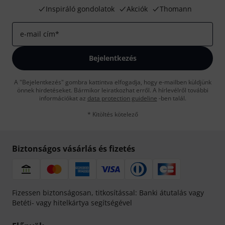
Inspiráló gondolatok
Akciók
Thomann
e-mail cím
*
Bejelentkezés
A "Bejelentkezés" gombra kattintva elfogadja, hogy e-mailben küldjünk
önnek hirdetéseket. Bármikor leiratkozhat erről. A hírlevélről további
információkat az
data protection guideline
-ben talál.
* Kitöltés kötelező
Biztonságos vásárlás és fizetés
Fizessen biztonságosan, titkosítással: Banki átutalás vagy
Betéti- vagy hitelkártya segítségével