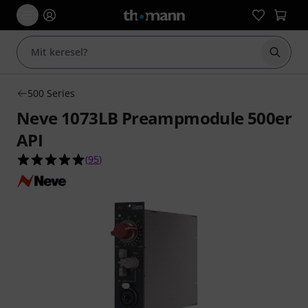
Keresés
500 Series
Neve 1073LB Preampmodule 500er
API
4.9/5 csillag, összesen 95 értékelés alapján
(
95
)