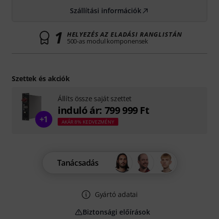
Szállítási információk
1
HELYEZÉS AZ ELADÁSI RANGLISTÁN
500-as modul komponensek
Szettek és akciók
Állíts össze saját szettet
induló ár: 799 999 Ft
+1
AKÁR 8% KEDVEZMÉNY
Tanácsadás
Gyártó adatai
Biztonsági előírások