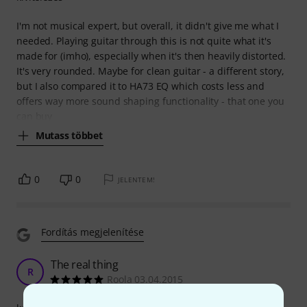
I'm not musical expert, but overall, it didn't give me what I
needed. Playing guitar through this is not quite what it's
made for (imho), especially when it's then heavily distorted.
It's very rounded. Maybe for clean guitar - a different story,
but I also compared it to HA73 EQ which costs less and
offers way more sound shaping functionality - that one you
can buy
Mutass többet
0
0
JELENTEM!
Fordítás megjelenítése
The real thing
R
Roola 03.04.2015