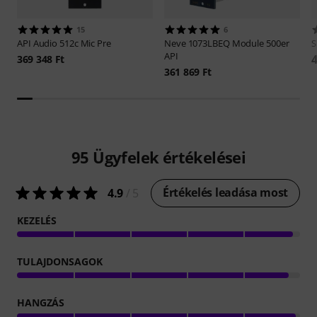
15
6
API Audio
512c Mic Pre
Neve
1073LBEQ Module 500er
S
API
4
369 348 Ft
361 869 Ft
95
Ügyfelek értékelései
Értékelés leadása most
4.9
/ 5
KEZELÉS
TULAJDONSAGOK
HANGZÁS