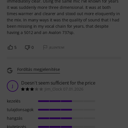
immediately clear. Using the same mic I've known for years
it was suddenly more three dimensional. It was at both
times warmer and clearer and stood out more eloquently in
the mix. In many ways it was the quality of sound that I had
been missing in my vocal chain for years, that despite
having a 5012 and an Avalon 737sp.
5
0
JELENTEM!
Fordítás megjelenítése
Doesn't seem sufficient for the price
J
Jim_Clock 07.01.2026
kezelés
tulajdonsagok
hangzás
kivitelezés