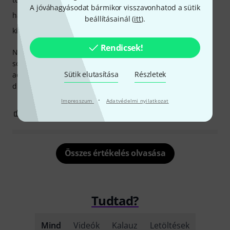
A jóváhagyásodat bármikor visszavonhatod a sütik
hangzás
beállításainál (
itt
).
kivitelezés
Rendicsek!
Nice warm and smooth sound. It even makes my Axe FX
sound warmer and less digital. Recordings with miced
Sütik elutasítása
Részletek
acoustic instruments (guitar & bouzouki) sound great and
direct bass and electric guitar sound very good too.
·
Impresszum
Adatvédelmi nyilatkozat
6
0
JELENTEM!
Összes értékelés olvasása
Tudtad?
Mind
Videók
Kalauz
Letöltések