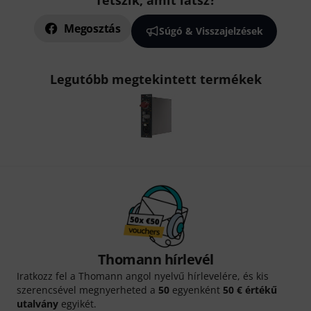
Tetszik, amit látsz?
Megosztás
Súgó & Visszajelzések
Legutóbb megtekintett termékek
Thomann hírlevél
Iratkozz fel a Thomann angol nyelvű hírlevelére, és kis
szerencsével megnyerheted a
50
egyenként
50 € értékű
utalvány
egyikét.