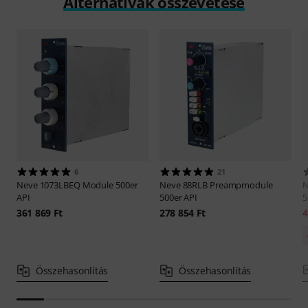
Alternatívák összevetése
6
21
Neve
1073LBEQ Module 500er
Neve
88RLB Preampmodule
API
500er API
5
361 869 Ft
278 854 Ft
4
Összehasonlítás
Összehasonlítás