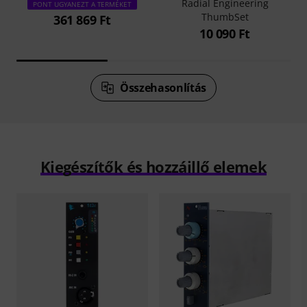
Radial Engineering
PONT UGYANEZT A TERMÉKET
ThumbSet
361 869 Ft
10 090 Ft
Összehasonlítás
Kiegészítők és hozzáillő elemek