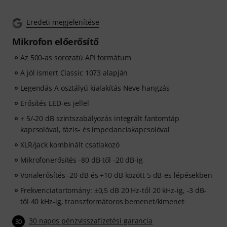
Eredeti megjelenítése
Mikrofon előerősítő
Az 500-as sorozatú API formátum
A jól ismert Classic 1073 alapján
Legendás A osztályú kialakítás Neve hangzás
Erősítés LED-es jellel
+ 5/-20 dB szintszabályozás integrált fantomtáp
kapcsolóval, fázis- és impedanciakapcsolóval
XLR/jack kombinált csatlakozó
Mikrofonerősítés -80 dB-től -20 dB-ig
Vonalerősítés -20 dB és +10 dB között 5 dB-es lépésekben
Frekvenciatartomány: ±0,5 dB 20 Hz-től 20 kHz-ig, -3 dB-
től 40 kHz-ig, transzformátoros bemenet/kimenet
30 napos pénzvisszafizetési garancia
30