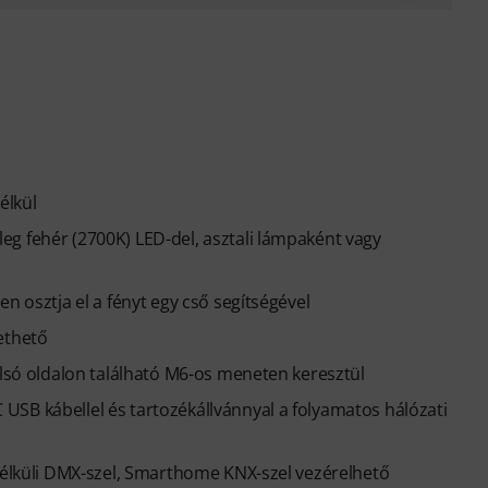
élkül
g fehér (2700K) LED-del, asztali lámpaként vagy
n osztja el a fényt egy cső segítségével
ethető
alsó oldalon található M6-os meneten keresztül
SB kábellel és tartozékállvánnyal a folyamatos hálózati
 nélküli DMX-szel, Smarthome KNX-szel vezérelhető