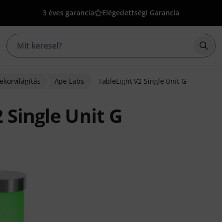
3 éves garancia
Elégedettségi Garancia
Kere
ekorvilágítás
Ape Labs
TableLight V2 Single Unit G
 Single Unit G
lapján