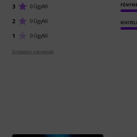
FÉNYKI
3
0 Ügyfél
2
0 Ügyfél
KIVITEL
1
0 Ügyfél
Értékelési irányelvek