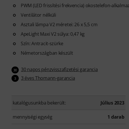
PWM (LED frissítési frekvencia) okostelefon-alkalmaz
Ventilátor nélküli
Asztali lámpa V2 méretei: 26 x 5,5 cm
ApeLight Maxi V2 súlya: 0,47 kg
Szín: Antracit-szürke
Németországban készült
30 napos pénzvisszafizetési garancia
30
3 éves Thomann-garancia
3
katalógusunkba bekerült:
Július 2023
mennyiségi egység
1 darab