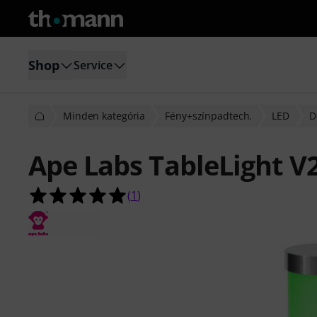
Shop
Service
Minden kategória
Fény+színpadtech.
LED
D
Ape Labs TableLight V2
5.0/5 csillag, összesen 1 értékelés a
(
1
)