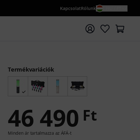
Kapcsolat
Rólunk
HU / FT
sés indítása {searchTerm} keresőszóval
Termékvariációk
46 490
Ft
Minden ár tartalmazza az ÁFÁ-t