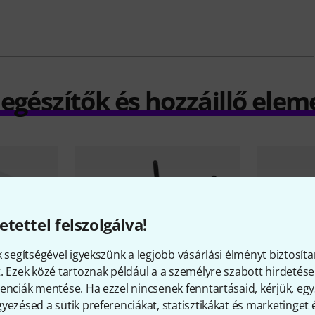
iegészítők és hozzáillő elem
etettel felszolgálva!
k segítségével igyekszünk a legjobb vásárlási élményt biztosíta
. Ezek közé tartoznak például a a személyre szabott hirdetések
enciák mentése. Ha ezzel nincsenek fenntartásaid, kérjük, e
yezésed a sütik preferenciákat, statisztikákat és marketinget