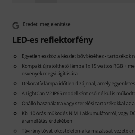
Eredeti megjelenítése
LED-es reflektorfény
Egyetlen eszköz a készlet bővítéséhez - tartozékok n
Kompakt újratölthető lámpa 1x 15 wattos RGB + mele
ösvények megvilágítására
Dekoratív lámpa időtlen dizájnnal, amely egyenletese
A LightCan V2 IP65 modellként cső nélkül is működt
Önálló használatra vagy szerelési tartozékokkal az 
Kb. 10 órás működés NiMH akkumulátorról, vagy DC U
áramellátás érdekében
Távirányítóval, okostelefon-alkalmazással, vezeték