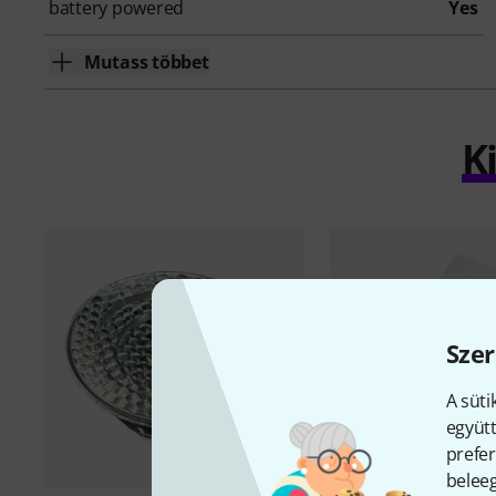
battery powered
Yes
Mutass többet
K
Szer
A süti
együtt
prefer
beleeg