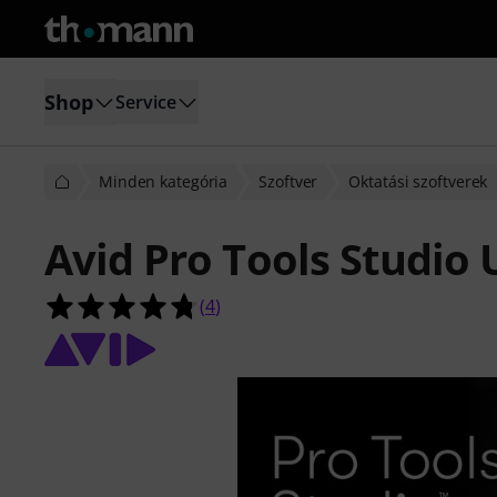
Shop
Service
Minden kategória
Szoftver
Oktatási szoftverek
Avid Pro Tools Studio
4.8/5 csillag, összesen 4 értékelés a
(
4
)