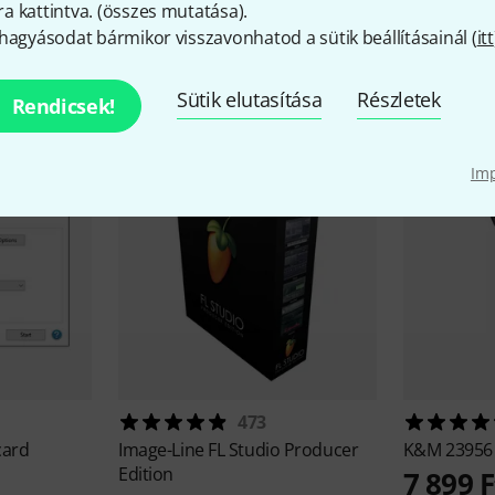
 kattintva. (
összes mutatása
).
hagyásodat bármikor visszavonhatod a sütik beállításainál (
itt
iegészítők és hozzáillő elem
Sütik elutasítása
Részletek
Rendicsek!
Im
473
card
Image-Line
FL Studio Producer
K&M
23956 
Edition
7 899 F