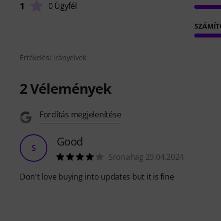
1
0 Ügyfél
SZÁMÍT
Értékelési irányelvek
2
Vélemények
Fordítás megjelenítése
Good
S
Sronahag 29.04.2024
Don't love buying into updates but it is fine