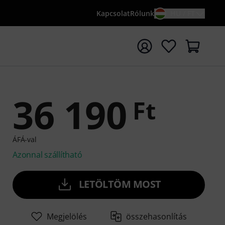
Kapcsolat
Rólunk
HU / FT
sés indítása {searchTerm} keresőszóval
36 190
Ft
ÁFÁ-val
Azonnal szállítható
LETÖLTÖM MOST
Megjelölés
összehasonlítás