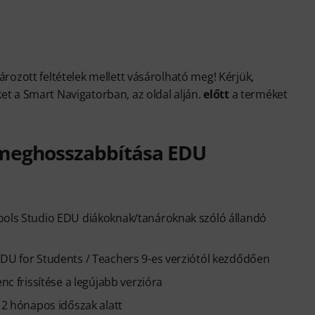
ározott feltételek mellett vásárolható meg! Kérjük,
et a Smart Navigatorban, az oldal alján.
előtt
a terméket
v meghosszabbítása EDU
Tools Studio EDU diákoknak/tanároknak szóló állandó
EDU for Students / Teachers 9-es verziótól kezdődően
nc frissítése a legújabb verzióra
 12 hónapos időszak alatt