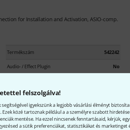
ection for Installation and Activation, ASIO-comp.
Termékszám
542242
Audio- / Effect Plugin
No
DJ Software
No
etettel felszolgálva!
Notation Software
No
k segítségével igyekszünk a legjobb vásárlási élményt biztosíta
Misc. Musicians Software
No
. Ezek közé tartoznak például a a személyre szabott hirdetések
enciák mentése. Ha ezzel nincsenek fenntartásaid, kérjük, e
Download Version
Yes
yezésed a sütik preferenciákat, statisztikákat és marketinget