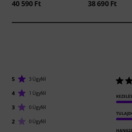
40 590 Ft
38 690 Ft
5
3 Ügyfél
4
1 Ügyfél
KEZELÉ
3
0 Ügyfél
TULAJ
2
0 Ügyfél
HANGZ