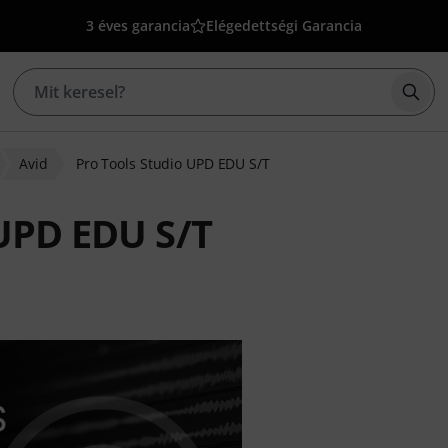
3 éves garancia
Elégedettségi Garancia
Kere
Avid
Pro Tools Studio UPD EDU S/T
 UPD EDU S/T
lapján