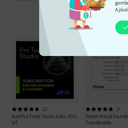
gombra
A jóvá
K
22
21
Avid
Pro Tools Studio Subs. EDU
Dante
Virtual Sound
S/T
Transferable