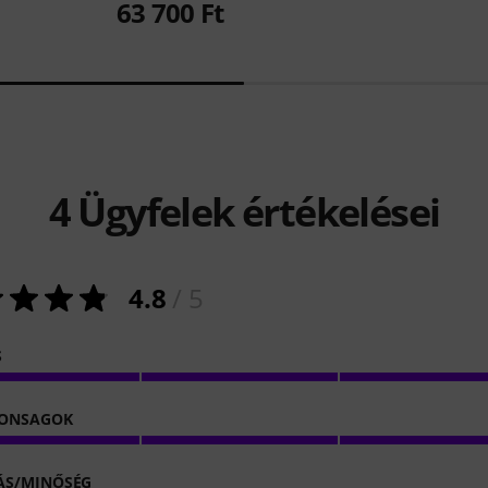
63 700 Ft
4
Ügyfelek értékelései
4.8
/ 5
S
DONSAGOK
ÁS/MINŐSÉG