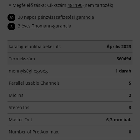
Megfelelő táska: Cikkszám
481190
(nem tartozék)
30 napos pénzvisszafizetési garancia
30
3 éves Thomann-garancia
3
katalógusunkba bekerült:
Április 2023
Termékszám
560494
mennyiségi egység
1 darab
Parallel usable Channels
5
Mic Ins
2
Stereo Ins
3
Master Out
6,3 mm bal.
Number of Pre Aux max.
0