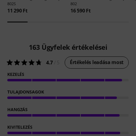
802S
802
11 290 Ft
16 590 Ft
163
Ügyfelek értékelései
Értékelés leadása most
4.7
/ 5
KEZELÉS
TULAJDONSAGOK
HANGZÁS
KIVITELEZÉS