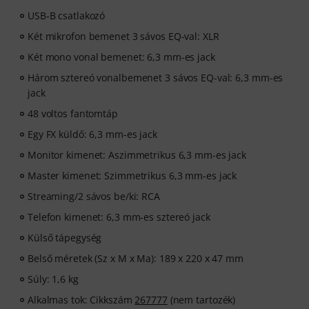
USB-B csatlakozó
Két mikrofon bemenet 3 sávos EQ-val: XLR
Két mono vonal bemenet: 6,3 mm-es jack
Három sztereó vonalbemenet 3 sávos EQ-val: 6,3 mm-es
jack
48 voltos fantomtáp
Egy FX küldő: 6,3 mm-es jack
Monitor kimenet: Aszimmetrikus 6,3 mm-es jack
Master kimenet: Szimmetrikus 6,3 mm-es jack
Streaming/2 sávos be/ki: RCA
Telefon kimenet: 6,3 mm-es sztereó jack
Külső tápegység
Belső méretek (Sz x M x Ma): 189 x 220 x 47 mm
Súly: 1,6 kg
Alkalmas tok: Cikkszám
267777
(nem tartozék)