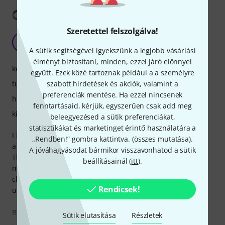
Fordítás megjelenítése
Szeretettel felszolgálva!
Fantastic for the price with some small nags
'
'lis 06.03.2026
A sütik segítségével igyekszünk a legjobb vásárlási
élményt biztosítani, minden, ezzel járó előnnyel
kezelés
együtt. Ezek közé tartoznak például a a személyre
tulajdonsagok
szabott hirdetések és akciók, valamint a
preferenciák mentése. Ha ezzel nincsenek
hangzás
fenntartásaid, kérjük, egyszerűen csak add meg
kivitelezés
beleegyezésed a sütik preferenciákat,
statisztikákat és marketinget érintő használatára a
I initially avoided this because Behringer yada yada but it's
„Rendben!” gombra kattintva. (
összes mutatása
).
a great little device for having fun with music with my kids.
A jóváhagyásodat bármikor visszavonhatod a sütik
The microphone preamps are really impressive even with
beállításainál (
itt
).
mics like the SM57 and the sound comes through pretty
clear. I have two reasonable complaints and one
Rendicsek!
unreasonable/wishlist item.
Reasonable complaints:
Sütik elutasítása
Részletek
- the device is