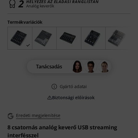
2
HELYEZÉS AZ ELADÁSI RANGLISTÁN
Analóg keverők
Termékvariációk
Tanácsadás
Gyártó adatai
Biztonsági előírások
Eredeti megjelenítése
8 csatornás analóg keverő USB streaming
interfésszel