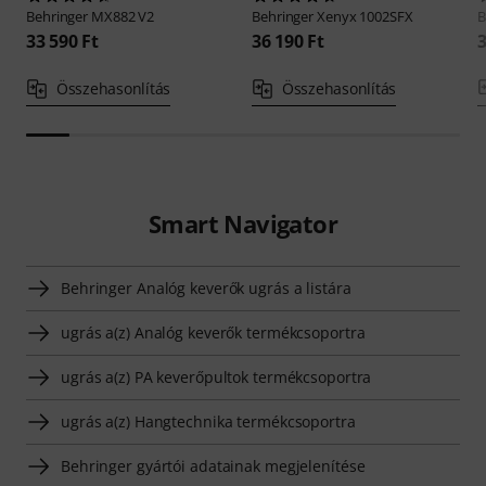
Behringer
MX882 V2
Behringer
Xenyx 1002SFX
B
33 590 Ft
36 190 Ft
3
Összehasonlítás
Összehasonlítás
Smart Navigator
Behringer Analóg keverők ugrás a listára
ugrás a(z) Analóg keverők termékcsoportra
ugrás a(z) PA keverőpultok termékcsoportra
ugrás a(z) Hangtechnika termékcsoportra
Behringer gyártói adatainak megjelenítése