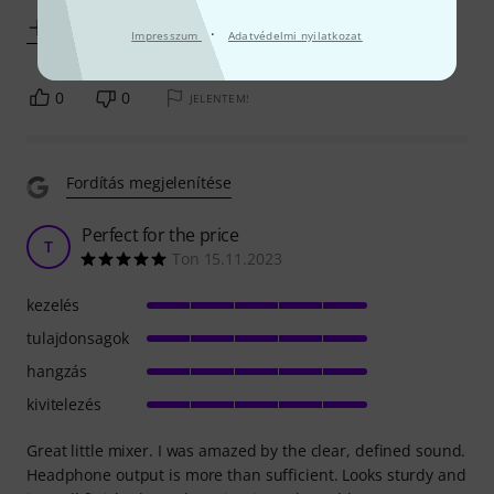
Mutass többet
·
Impresszum
Adatvédelmi nyilatkozat
0
0
JELENTEM!
Fordítás megjelenítése
Perfect for the price
T
Ton 15.11.2023
kezelés
tulajdonsagok
hangzás
kivitelezés
Great little mixer. I was amazed by the clear, defined sound.
Headphone output is more than sufficient. Looks sturdy and