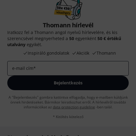
Thomann hírlevél
Iratkozz fel a Thomann angol nyelvű hírlevelére, és kis
szerencsével megnyerheted a
50
egyenként
50 € értékű
utalvány
egyikét.
Inspiráló gondolatok
Akciók
Thomann
e-mail cím
*
Bejelentkezés
A "Bejelentkezés" gombra kattintva elfogadja, hogy e-mailben küldjünk
önnek hirdetéseket. Bármikor leiratkozhat erről. A hírlevélről további
információkat az
data protection guideline
-ben talál.
* Kitöltés kötelező