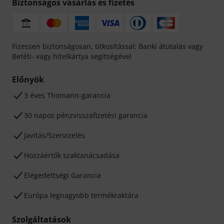
Biztonságos vásárlás és fizetés
Fizessen biztonságosan, titkosítással: Banki átutalás vagy
Betéti- vagy hitelkártya segítségével
Előnyök
3 éves Thomann-garancia
30 napos pénzvisszafizetési garancia
Javítás/Szervizelés
Hozzáértők szaktanácsadása
Elégedettségi Garancia
Európa legnagyobb termékraktára
Szolgáltatások