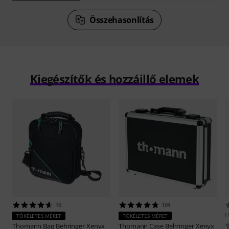
Összehasonlítás
Kiegészítők és hozzáillő elemek
10
104
t
TÖKÉLETES MÉRET
TÖKÉLETES MÉRET
Thomann
Bag Behringer Xenyx
Thomann
Case Behringer Xenyx