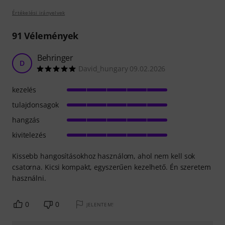
Értékelési irányelvek
91
Vélemények
Behringer
D
David_hungary 09.02.2026
kezelés
tulajdonsagok
hangzás
kivitelezés
Kissebb hangosításokhoz használom, ahol nem kell sok
csatorna. Kicsi kompakt, egyszerűen kezelhető. Én szeretem
használni.
0
0
JELENTEM!