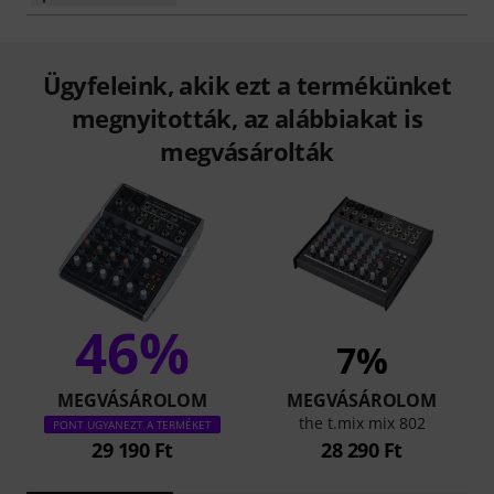
Ügyfeleink, akik ezt a termékünket
megnyitották, az alábbiakat is
megvásárolták
46%
7%
MEGVÁSÁROLOM
MEGVÁSÁROLOM
the t.mix mix 802
PONT UGYANEZT A TERMÉKET
29 190 Ft
28 290 Ft