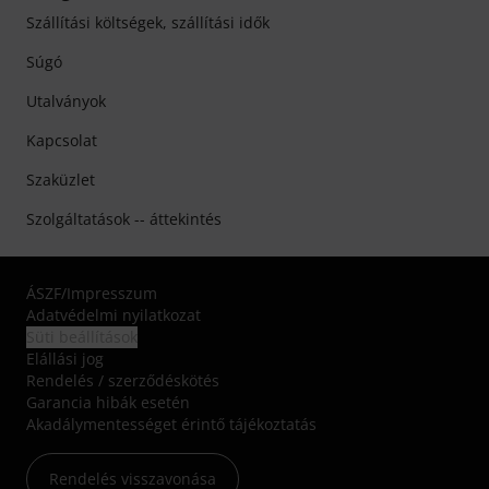
Szállítási költségek, szállítási idők
Súgó
Utalványok
Kapcsolat
Szaküzlet
Szolgáltatások -- áttekintés
ÁSZF
/
Impresszum
Adatvédelmi nyilatkozat
Süti beállítások
Elállási jog
Rendelés / szerződéskötés
Garancia hibák esetén
Akadálymentességet érintő tájékoztatás
Rendelés visszavonása