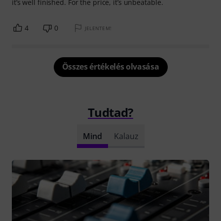
it’s well finished. For the price, it’s unbeatable.
4
0
JELENTEM!
Összes értékelés olvasása
Tudtad?
Mind
Kalauz