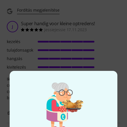
Fordítás megjelenítése
Super handig voor kleine optredens!
J
JessieJessie 17.11.2023
kezelés
tulajdonsagok
hangzás
kivitelezés
Ik gebruik dit mengpaneel in combinatie met mijn Bose
column speaker. Het geeft me op deze manier een betere
controle over het geluid. Super handig in gebruik en
bovendien een echt lichtgewicht. Echt heerlijk!
2
1
JELENTEM!