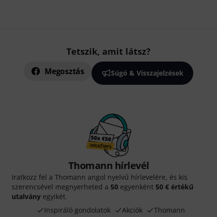
Tetszik, amit látsz?
Megosztás
Súgó & Visszajelzések
Thomann hírlevél
Iratkozz fel a Thomann angol nyelvű hírlevelére, és kis
szerencsével megnyerheted a
50
egyenként
50 € értékű
utalvány
egyikét.
Inspiráló gondolatok
Akciók
Thomann