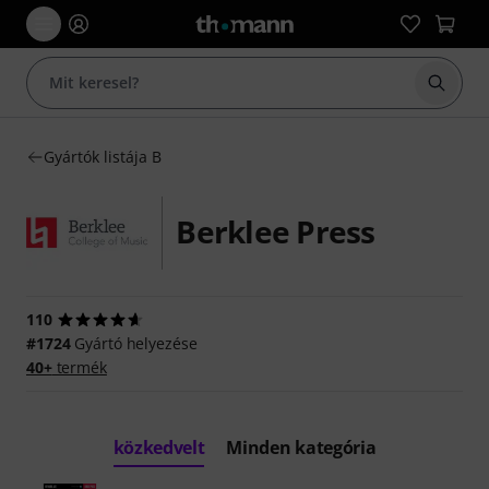
Keresés
Gyártók listája B
Berklee Press
110
#1724
Gyártó helyezése
40+
termék
közkedvelt
Minden kategória