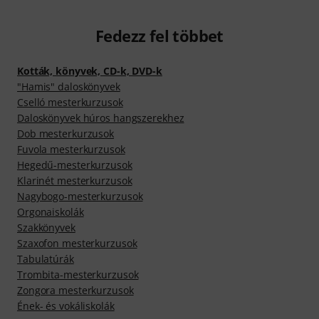
Fedezz fel többet
Kották, könyvek, CD-k, DVD-k
"Hamis" daloskönyvek
Cselló mesterkurzusok
Daloskönyvek húros hangszerekhez
Dob mesterkurzusok
Fuvola mesterkurzusok
Hegedű-mesterkurzusok
Klarinét mesterkurzusok
Nagybogo-mesterkurzusok
Orgonaiskolák
Szakkönyvek
Szaxofon mesterkurzusok
Tabulatúrák
Trombita-mesterkurzusok
Zongora mesterkurzusok
Ének- és vokáliskolák