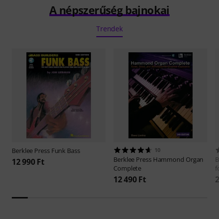
A népszerűség bajnokai
Trendek
Berklee Press
Funk Bass
10
Berklee Press
Hammond Organ
B
12 990 Ft
Complete
f
12 490 Ft
2