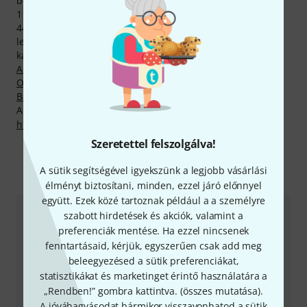
berendezéshez, köztük 685 fénykép, 31 hangzásdemó és
111, ügyfeleink által írt értékelés.
44 termék közül pillanatnyilag összesen 22 található a
legkeresettebb Thomann-termékek közt, a következő
kategóriákban:
Zeneszerzéssel kapcsolatos könyvek
,
Akusztikusgitár-iskolák
,
Ukulele mesterkurzusok
,
Orgonaiskolák
,
Stúdiótechnikával kapcsolatos könyvek
,
Basszusgitár mesterkurzusok
és
Ének- és vokáliskolák
.
A gyártóval kapcsolatban itt találsz bővebb tájékoztatást:
http://berkleepress.com
Szeretettel felszolgálva!
A sütik segítségével igyekszünk a legjobb vásárlási
Így érhetsz el minket
élményt biztosítani, minden, ezzel járó előnnyel
együtt. Ezek közé tartoznak például a a személyre
szabott hirdetések és akciók, valamint a
Ügyfélszolgálat - Magyarország
preferenciák mentése. Ha ezzel nincsenek
fenntartásaid, kérjük, egyszerűen csak add meg
beleegyezésed a sütik preferenciákat,
statisztikákat és marketinget érintő használatára a
„Rendben!” gombra kattintva. (
összes mutatása
).
A jóváhagyásodat bármikor visszavonhatod a sütik