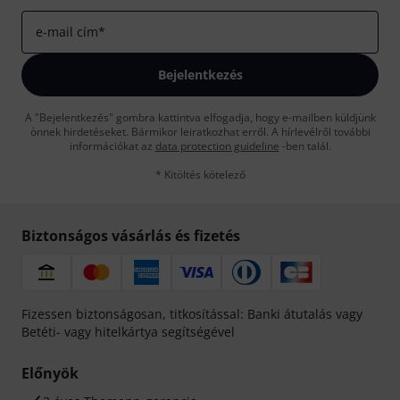
e-mail cím
*
Bejelentkezés
A "Bejelentkezés" gombra kattintva elfogadja, hogy e-mailben küldjünk
önnek hirdetéseket. Bármikor leiratkozhat erről. A hírlevélről további
információkat az
data protection guideline
-ben talál.
* Kitöltés kötelező
Biztonságos vásárlás és fizetés
Fizessen biztonságosan, titkosítással: Banki átutalás vagy
Betéti- vagy hitelkártya segítségével
Előnyök