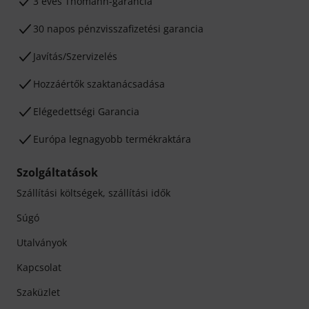
3 éves Thomann-garancia
30 napos pénzvisszafizetési garancia
Javítás/Szervizelés
Hozzáértők szaktanácsadása
Elégedettségi Garancia
Európa legnagyobb termékraktára
Szolgáltatások
Szállítási költségek, szállítási idők
Súgó
Utalványok
Kapcsolat
Szaküzlet