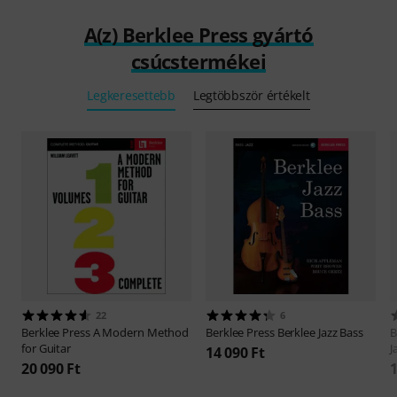
A(z) Berklee Press gyártó
csúcstermékei
Legkeresettebb
Legtöbbször értékelt
22
6
Berklee Press
A Modern Method
Berklee Press
Berklee Jazz Bass
B
for Guitar
J
14 090 Ft
20 090 Ft
1