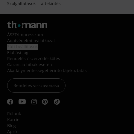
Szolgáltatások -- áttekintés
ÁSZF
/
Impresszum
Adatvédelmi nyilatkozat
Süti beállítások
Elállási jog
Rendelés / szerződéskötés
Garancia hibák esetén
Akadálymentességet érintő tájékoztatás
Rendelés visszavonása
Rólunk
Karrier
Blog
Apró