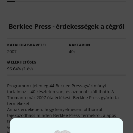
Berklee Press - érdekességek a cégről
KATALÓGUSBA VÉTEL
RAKTÁRON
2007
40+
Ø ELÉRHETŐSÉG
96.64% (1 év)
Programunk jelenleg 44 Berklee Press-gyártmányt
tartalmaz – 40 készleten van, és azonnal szállítható. A
Thomann már 2007 óta értékesít Berklee Press gyártotta
termékeket.
Annak érdekében, hogy kényelmesen, otthonról
tájékozódhass minden Berklee Press-termékről, alapos
termékleírásaink mellett még 827 médiatartalom, teszt és
vélemény található az összes Berklee Press gyártotta