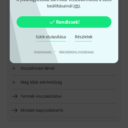
+49-9546-9223-531
beállításainál (
itt
).
Ügyfélszolgálatunk minden kérdés és észrevétel esetén
örömmel áll rendelkezésedre
Rendicsek!
Készítsd elő ügyfélszámodat
Sütik elutasítása
Részletek
Nyitvatartási idő (CEST - Közép-európai
·
Impresszum
Adatvédelmi nyilatkozat
nyári időszámítás)
Visszahívást kérek
Még több elérhetőség
Termék visszaküldése
Minden kapcsolattartó