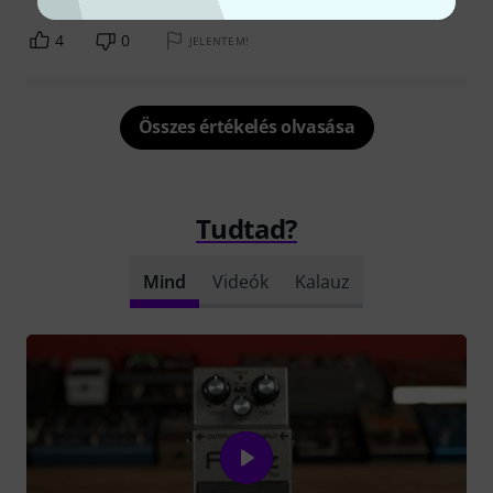
4
0
JELENTEM!
Összes értékelés olvasása
Tudtad?
Mind
Videók
Kalauz