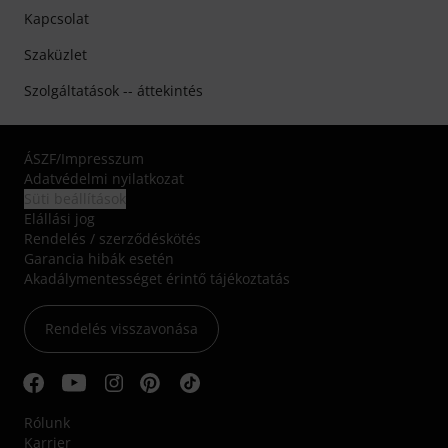
Kapcsolat
Szaküzlet
Szolgáltatások -- áttekintés
ÁSZF
/
Impresszum
Adatvédelmi nyilatkozat
Süti beállítások
Elállási jog
Rendelés / szerződéskötés
Garancia hibák esetén
Akadálymentességet érintő tájékoztatás
Rendelés visszavonása
Rólunk
Karrier