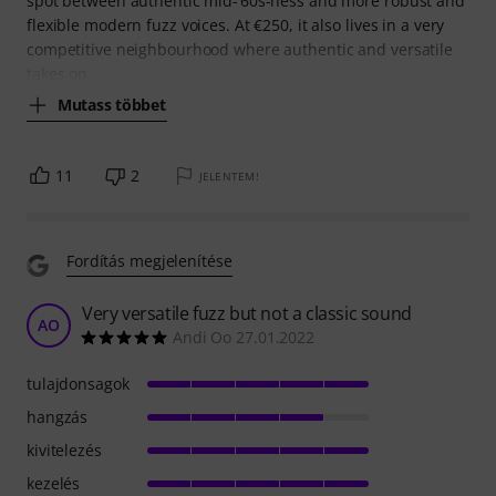
spot between authentic mid-’60s-ness and more robust and
flexible modern fuzz voices. At €250, it also lives in a very
competitive neighbourhood where authentic and versatile
takes on
Mutass többet
11
2
JELENTEM!
Fordítás megjelenítése
Very versatile fuzz but not a classic sound
AO
Andi Oo 27.01.2022
tulajdonsagok
hangzás
kivitelezés
kezelés