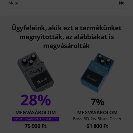
Metal
No
Ügyfeleink, akik ezt a termékünket
megnyitották, az alábbiakat is
megvásárolták
28%
7%
MEGVÁSÁROLOM
MEGVÁSÁROLOM
Boss BD-2w Blues Driver
PONT UGYANEZT A TERMÉKET
75 900 Ft
61 800 Ft