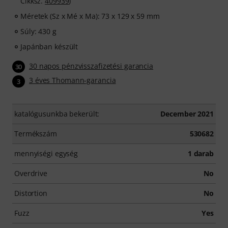
Cikksz.
409939
)
Méretek (Sz x Mé x Ma): 73 x 129 x 59 mm
Súly: 430 g
Japánban készült
30 napos pénzvisszafizetési garancia
30
3 éves Thomann-garancia
3
katalógusunkba bekerült:
December 2021
Termékszám
530682
mennyiségi egység
1 darab
Overdrive
No
Distortion
No
Fuzz
Yes