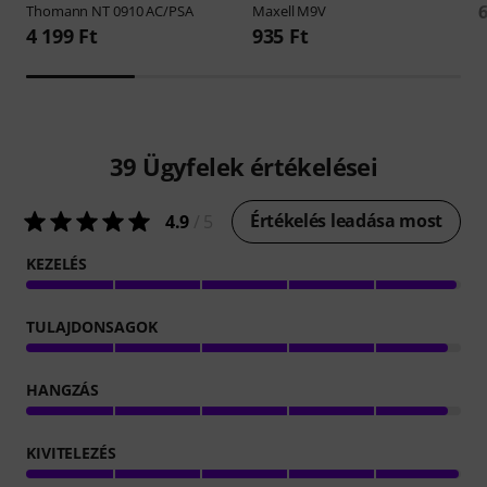
6
Thomann
NT 0910 AC/PSA
Maxell
M9V
4 199 Ft
935 Ft
39
Ügyfelek értékelései
Értékelés leadása most
4.9
/ 5
KEZELÉS
TULAJDONSAGOK
HANGZÁS
KIVITELEZÉS