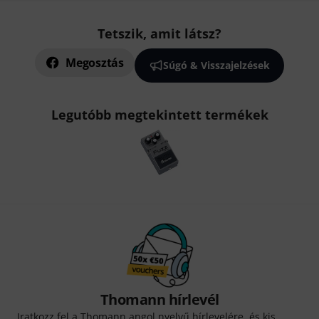
Tetszik, amit látsz?
Megosztás
Súgó & Visszajelzések
Legutóbb megtekintett termékek
Thomann hírlevél
Iratkozz fel a Thomann angol nyelvű hírlevelére, és kis