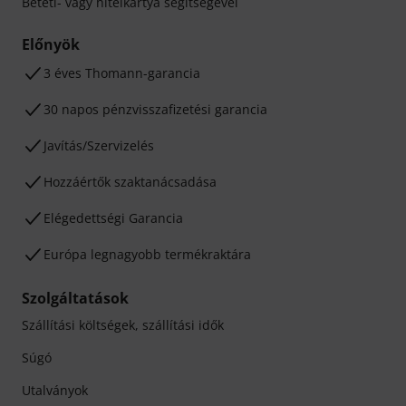
Betéti- vagy hitelkártya segítségével
Előnyök
3 éves Thomann-garancia
30 napos pénzvisszafizetési garancia
Javítás/Szervizelés
Hozzáértők szaktanácsadása
Elégedettségi Garancia
Európa legnagyobb termékraktára
Szolgáltatások
Szállítási költségek, szállítási idők
Súgó
Utalványok