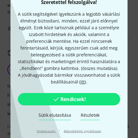
Szeretettel felszolgálva!
which creates a large tonal variety from clean overdrive to
extreme fuzz.
A sütik segítségével igyekszünk a legjobb vásárlási
élményt biztosítani, minden, ezzel járó előnnyel
együtt. Ezek közé tartoznak például a a személyre
4
0
JELENTEM!
szabott hirdetések és akciók, valamint a
preferenciák mentése. Ha ezzel nincsenek
fenntartásaid, kérjük, egyszerűen csak add meg
Fordítás megjelenítése
beleegyezésed a sütik preferenciákat,
statisztikákat és marketinget érintő használatára a
Very very nice!
„Rendben!” gombra kattintva. (
összes mutatása
).
D
Doooosu 13.05.2022
A jóváhagyásodat bármikor visszavonhatod a sütik
beállításainál (
itt
).
tulajdonsagok
hangzás
Rendicsek!
kivitelezés
kezelés
Sütik elutasítása
Részletek
I think this is one of the best fuzz I've ever had... If you want
·
Impresszum
Adatvédelmi nyilatkozat
something real but controllable... This is it!