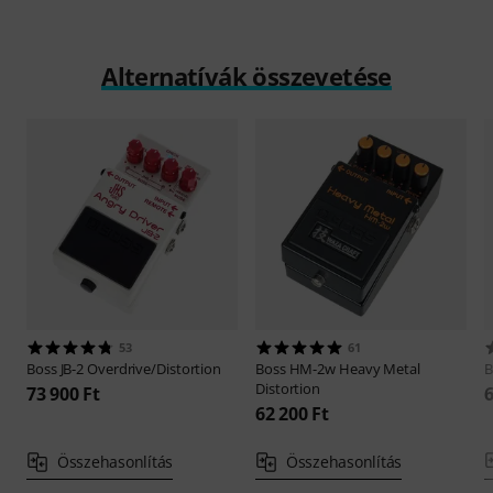
lejátszás
Alternatívák összevetése
53
61
Boss
JB-2 Overdrive/Distortion
Boss
HM-2w Heavy Metal
B
Distortion
73 900 Ft
6
62 200 Ft
Összehasonlítás
Összehasonlítás