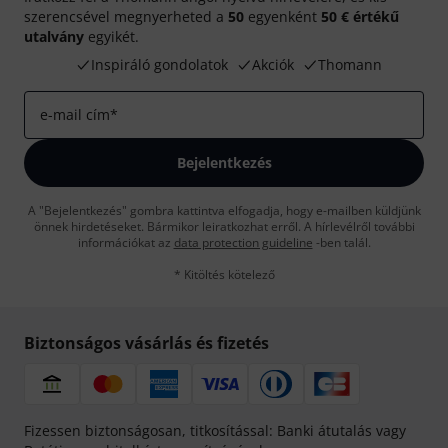
szerencsével megnyerheted a
50
egyenként
50 € értékű
utalvány
egyikét.
Inspiráló gondolatok
Akciók
Thomann
e-mail cím
*
Bejelentkezés
A "Bejelentkezés" gombra kattintva elfogadja, hogy e-mailben küldjünk
önnek hirdetéseket. Bármikor leiratkozhat erről. A hírlevélről további
információkat az
data protection guideline
-ben talál.
* Kitöltés kötelező
Biztonságos vásárlás és fizetés
Fizessen biztonságosan, titkosítással: Banki átutalás vagy