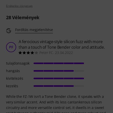
Értékelési irányelvek
28
Vélemények
Fordítás megjelenítése
A ferocious vintage-style silicon fuzz with more
than a touch of Tone Bender color and attitude.
PF
Peter FC. 23.04.2022
tulajdonsagok
hangzás
kivitelezés
kezelés
While the FZ-1W isn’t a Tone Bender clone, it speaks with a
very similar accent. And with its less cantankerous silicon
circuitry and more versatile control set, it dwells in a sweet