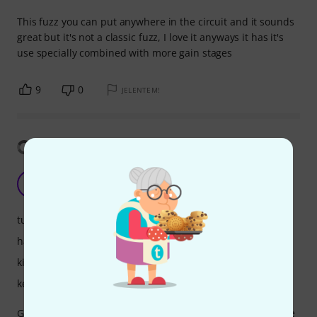
This fuzz you can put anywhere in the circuit and it sounds
great but it's not a classic fuzz, I love it anyways it has it's
use specially combined with more gain stages
9
0
JELENTEM!
Fordítás megjelenítése
IF
Ignace Florin 03.09.2024
tulajdonsagok
hangzás
kivitelezés
kezelés
Great pedal , responds very well on guitar volume and tone