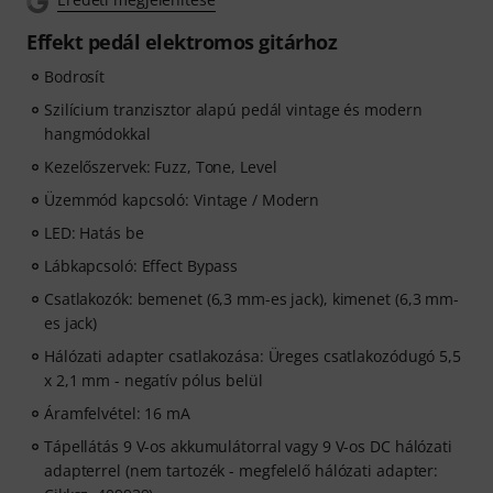
Effekt pedál elektromos gitárhoz
Bodrosít
Szilícium tranzisztor alapú pedál vintage és modern
hangmódokkal
Kezelőszervek: Fuzz, Tone, Level
Üzemmód kapcsoló: Vintage / Modern
LED: Hatás be
Lábkapcsoló: Effect Bypass
Csatlakozók: bemenet (6,3 mm-es jack), kimenet (6,3 mm-
es jack)
Hálózati adapter csatlakozása: Üreges csatlakozódugó 5,5
x 2,1 mm - negatív pólus belül
Áramfelvétel: 16 mA
Tápellátás 9 V-os akkumulátorral vagy 9 V-os DC hálózati
adapterrel (nem tartozék - megfelelő hálózati adapter: