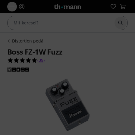
Keresés
Distortion pedál
Boss FZ-1W Fuzz
4.9/5 csillag, összesen 39 értékelés alapján
(
39
)