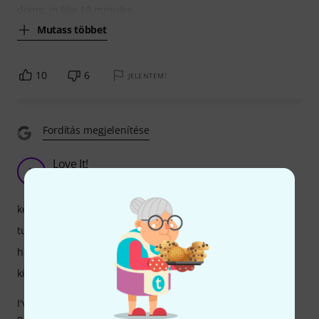
doing, in like 10 minutes.
Mutass többet
10
6
JELENTEM!
Fordítás megjelenítése
Love It!
L
LORDVAKO 12.10.2024
kezelés
tulajdonsagok
hangzás
kivitelezés
I've been using the Boss RC-505 MKII for a couple of weeks
now, and I’m really impressed. The sound quality is