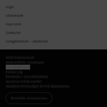
Súgó
Utalványok
Kapcsolat
Szaküzlet
Szolgáltatások -- áttekintés
ÁSZF
/
Impresszum
Adatvédelmi nyilatkozat
Süti beállítások
Elállási jog
Rendelés / szerződéskötés
Garancia hibák esetén
Akadálymentességet érintő tájékoztatás
Rendelés visszavonása