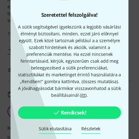
excellent, and it captures my playing beautifully. The five
tracks are perfect for layering, and I love how easy it is to
Szeretettel felszolgálva!
switch between them.
A sütik segítségével igyekszünk a legjobb vásárlási
élményt biztosítani, minden, ezzel járó előnnyel
The interface is pretty intuitive, so I didn’t have too much
együtt. Ezek közé tartoznak például a a személyre
trouble figuring things out right away. The
szabott hirdetések és akciók, valamint a
Mutass többet
preferenciák mentése. Ha ezzel nincsenek
fenntartásaid, kérjük, egyszerűen csak add meg
beleegyezésed a sütik preferenciákat,
3
1
JELENTEM!
statisztikákat és marketinget érintő használatára a
„Rendben!” gombra kattintva. (
összes mutatása
).
A jóváhagyásodat bármikor visszavonhatod a sütik
Fordítás megjelenítése
beállításainál (
itt
).
Could use some improvements
E
Rendicsek!
Edmaster 17.12.2021
kezelés
Sütik elutasítása
Részletek
tulajdonsagok