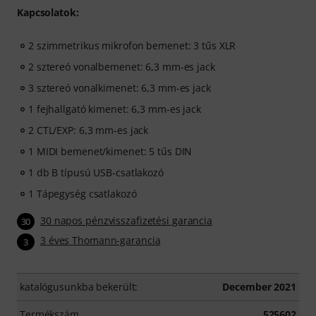
Kapcsolatok:
2 szimmetrikus mikrofon bemenet: 3 tűs XLR
2 sztereó vonalbemenet: 6,3 mm-es jack
3 sztereó vonalkimenet: 6,3 mm-es jack
1 fejhallgató kimenet: 6,3 mm-es jack
2 CTL/EXP: 6,3 mm-es jack
1 MIDI bemenet/kimenet: 5 tűs DIN
1 db B típusú USB-csatlakozó
1 Tápegység csatlakozó
30 napos pénzvisszafizetési garancia
30
3 éves Thomann-garancia
3
katalógusunkba bekerült:
December 2021
Termékszám
525602