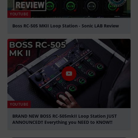
YOUTUBE
Boss RC-505 MKII Loop Station - Sonic LAB Review
lejátszás
YOUTUBE
BRAND NEW BOSS RC-505mkII Loop Station JUST
ANNOUNCED!! Everything you NEED to KNOW!!
lejátszás