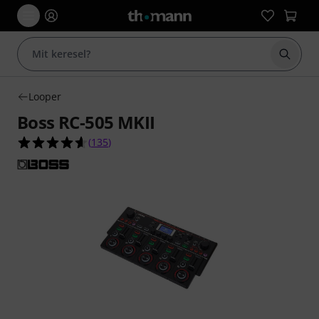
Keresés
Looper
Boss RC-505 MKII
4.6/5 csillag, összesen 135 értékelés alapján
(
135
)