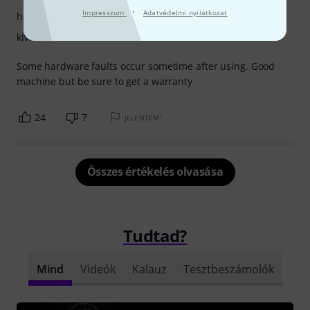
·
Impresszum
Adatvédelmi nyilatkozat
hangzás
kivitelezés
Some hardware faults occur sometime after using. Good
machine but be sure to get a warranty
24
7
JELENTEM!
Összes értékelés olvasása
Tudtad?
Mind
Videók
Kalauz
Tesztbeszámolók