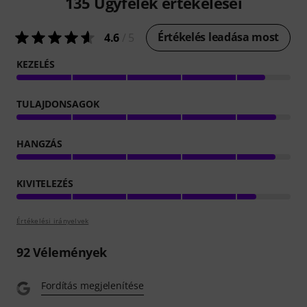
135
Ügyfelek értékelései
Értékelés leadása most
4.6
/ 5
KEZELÉS
TULAJDONSAGOK
HANGZÁS
KIVITELEZÉS
Értékelési irányelvek
92
Vélemények
Fordítás megjelenítése