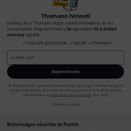
Thomann hírlevél
Iratkozz fel a Thomann angol nyelvű hírlevelére, és kis
szerencsével megnyerheted a
50
egyenként
50 € értékű
utalvány
egyikét.
Inspiráló gondolatok
Akciók
Thomann
e-mail cím
*
Bejelentkezés
A "Bejelentkezés" gombra kattintva elfogadja, hogy e-mailben küldjünk
önnek hirdetéseket. Bármikor leiratkozhat erről. A hírlevélről további
információkat az
data protection guideline
-ben talál.
* Kitöltés kötelező
Biztonságos vásárlás és fizetés