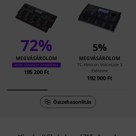
72%
5%
MEGVÁSÁROLOM
MEGVÁSÁROLOM
TC-Helicon VoiceLive 3
PONT UGYANEZT A TERMÉKET
Extreme
195 200 Ft
192 900 Ft
Összehasonlítás