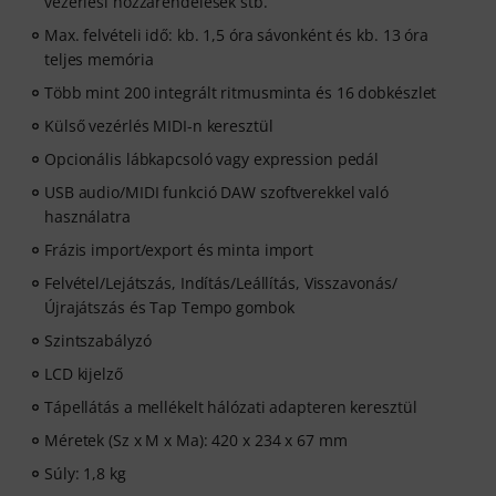
vezérlési hozzárendelések stb.
Max. felvételi idő: kb. 1,5 óra sávonként és kb. 13 óra
teljes memória
Több mint 200 integrált ritmusminta és 16 dobkészlet
Külső vezérlés MIDI-n keresztül
Opcionális lábkapcsoló vagy expression pedál
USB audio/MIDI funkció DAW szoftverekkel való
használatra
Frázis import/export és minta import
Felvétel/Lejátszás, Indítás/Leállítás, Visszavonás/
Újrajátszás és Tap Tempo gombok
Szintszabályzó
LCD kijelző
Tápellátás a mellékelt hálózati adapteren keresztül
Méretek (Sz x M x Ma): 420 x 234 x 67 mm
Súly: 1,8 kg