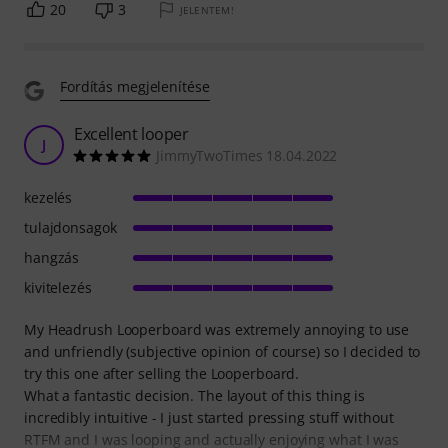
20
3
JELENTEM!
Fordítás megjelenítése
Excellent looper
J
JimmyTwoTimes 18.04.2022
kezelés
tulajdonsagok
hangzás
kivitelezés
My Headrush Looperboard was extremely annoying to use
and unfriendly (subjective opinion of course) so I decided to
try this one after selling the Looperboard.
What a fantastic decision. The layout of this thing is
incredibly intuitive - I just started pressing stuff without
RTFM and I was looping and actually enjoying what I was