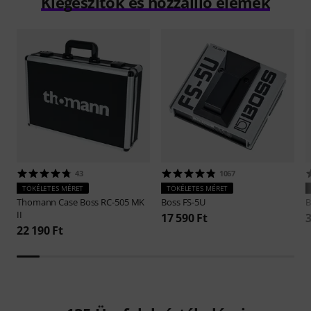
Kiegészítők és hozzáillő elemek
43
1067
TÖKÉLETES MÉRET
TÖKÉLETES MÉRET
Thomann
Case Boss RC-505 MK
Boss
FS-5U
B
II
17 590 Ft
3
22 190 Ft