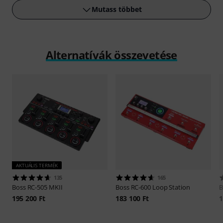
Mutass többet
Alternatívák összevetése
AKTUÁLIS TERMÉK
135
165
Boss
RC-505 MKII
Boss
RC-600 Loop Station
B
195 200 Ft
183 100 Ft
1