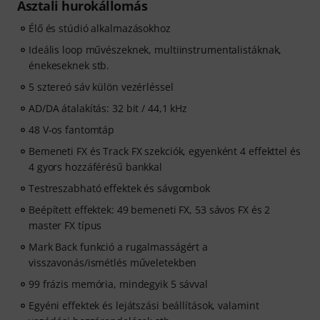
Asztali hurokállomás
Élő és stúdió alkalmazásokhoz
Ideális loop művészeknek, multiinstrumentalistáknak,
énekeseknek stb.
5 sztereó sáv külön vezérléssel
AD/DA átalakítás: 32 bit / 44,1 kHz
48 V-os fantomtáp
Bemeneti FX és Track FX szekciók, egyenként 4 effekttel és
4 gyors hozzáférésű bankkal
Testreszabható effektek és sávgombok
Beépített effektek: 49 bemeneti FX, 53 sávos FX és 2
master FX típus
Mark Back funkció a rugalmasságért a
visszavonás/ismétlés műveletekben
99 frázis memória, mindegyik 5 sávval
Egyéni effektek és lejátszási beállítások, valamint