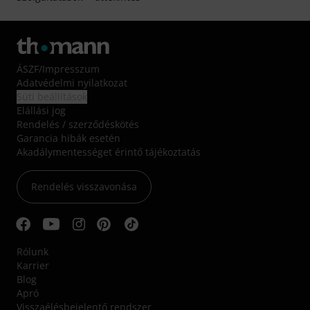
ÁSZF
/
Impresszum
Adatvédelmi nyilatkozat
Süti beállítások
Elállási jog
Rendelés / szerződéskötés
Garancia hibák esetén
Akadálymentességet érintő tájékoztatás
Rendelés visszavonása
Rólunk
Karrier
Blog
Apró
Visszaélésbejelentő rendszer