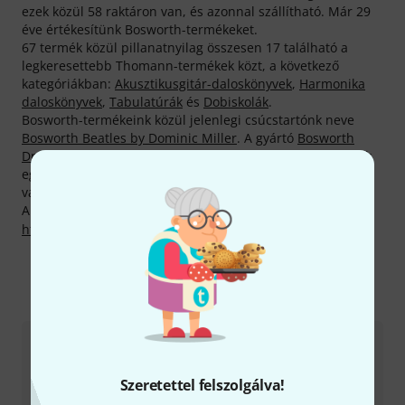
ezek közül 58 raktáron van, és azonnal szállítható. Már 29
éve értékesítünk Bosworth-termékeket.
67 termék közül pillanatnyilag összesen 17 található a
legkeresettebb Thomann-termékek közt, a következő
kategóriákban:
Akusztikusgitár-daloskönyvek
,
Harmonika
daloskönyvek
,
Tabulatúrák
és
Dobiskolák
.
Bosworth-termékeink közül jelenlegi csúcstartónk neve
Bosworth Beatles by Dominic Miller
. A gyártó
Bosworth
Drums Easy 1
nevű terméke szintén a legközkedveltebbek
egyike — eddig 2.000 alkalommal tették le mellette
vásárlóink rendeléseik során a voksukat.
A gyártóval kapcsolatban itt találsz bővebb tájékoztatást:
http://www.bosworth.de
Így érhetsz el minket
Ügyfélszolgálat - Magyarország
Szeretettel felszolgálva!