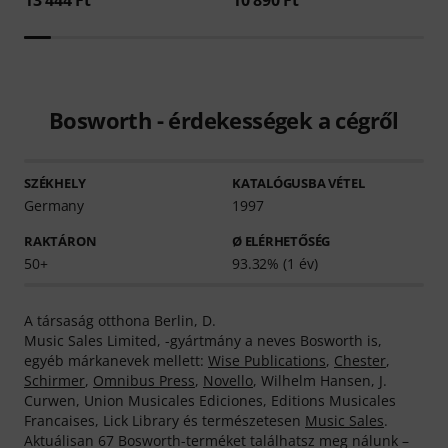
Bosworth - érdekességek a cégről
SZÉKHELY
KATALÓGUSBA VÉTEL
Germany
1997
RAKTÁRON
Ø ELÉRHETŐSÉG
50+
93.32% (1 év)
A társaság otthona Berlin, D.
Music Sales Limited, -gyártmány a neves Bosworth is,
egyéb márkanevek mellett:
Wise Publications
,
Chester
,
Schirmer
,
Omnibus Press
,
Novello
, Wilhelm Hansen, J.
Curwen, Union Musicales Ediciones, Editions Musicales
Francaises, Lick Library és természetesen
Music Sales
.
Aktuálisan 67 Bosworth-terméket találhatsz meg nálunk –