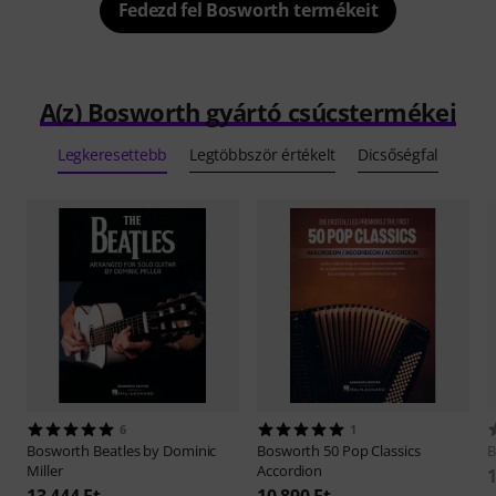
Fedezd fel Bosworth termékeit
A(z) Bosworth gyártó csúcstermékei
Legkeresettebb
Legtöbbször értékelt
Dicsőségfal
6
1
Bosworth
Beatles by Dominic
Bosworth
50 Pop Classics
B
Miller
Accordion
1
13 444 Ft
10 890 Ft