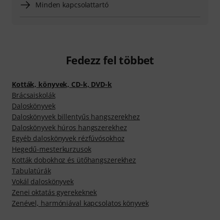
Minden kapcsolattartó
Fedezz fel többet
Kották, könyvek, CD-k, DVD-k
Brácsaiskolák
Daloskönyvek
Daloskönyvek billentyűs hangszerekhez
Daloskönyvek húros hangszerekhez
Egyéb daloskönyvek rézfúvósokhoz
Hegedű-mesterkurzusok
Kották dobokhoz és ütőhangszerekhez
Tabulatúrák
Vokál daloskönyvek
Zenei oktatás gyerekeknek
Zenével, harmóniával kapcsolatos könyvek