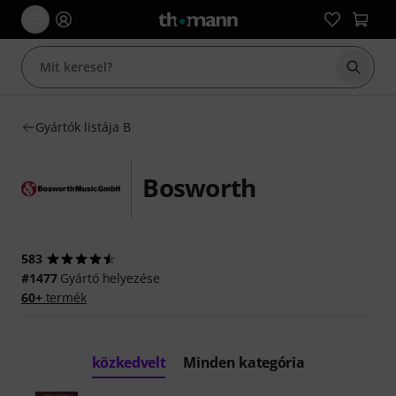
Keresés
Gyártók listája B
Bosworth
583
#1477
Gyártó helyezése
60+
termék
közkedvelt
Minden kategória