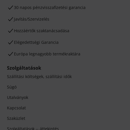
30 napos pénzvisszafizetési garancia
Javítás/Szervizelés
Hozzáértők szaktanácsadása
Elégedettségi Garancia
Európa legnagyobb termékraktára
Szolgáltatások
Szállítási költségek, szállítási idők
Súgó
Utalványok
Kapcsolat
Szaküzlet
Szolgáltatások -- áttekintés