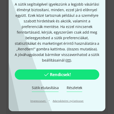
A sütik segítségével igyekszünk a legjobb vásárlási
élményt biztosítani, minden, ezzel járó előnnyel
együtt. Ezek közé tartoznak például a a személyre
+49-9546-9223-531
szabott hirdetések és akciók, valamint a
preferenciák mentése. Ha ezzel nincsenek
Ügyfélszolgálatunk minden kérdés és észrevétel esetén
fenntartásaid, kérjük, egyszerűen csak add meg
örömmel áll rendelkezésedre
beleegyezésed a sütik preferenciákat,
statisztikákat és marketinget érintő használatára a
Készítsd elő ügyfélszámodat
„Rendben!” gombra kattintva. (
összes mutatása
).
A jóváhagyásodat bármikor visszavonhatod a sütik
beállításainál (
itt
).
Nyitvatartási idő (CEST - Közép-európai
nyári időszámítás)
Rendicsek!
Visszahívást kérek
Sütik elutasítása
Részletek
Még több elérhetőség
·
Impresszum
Adatvédelmi nyilatkozat
Termék visszaküldése