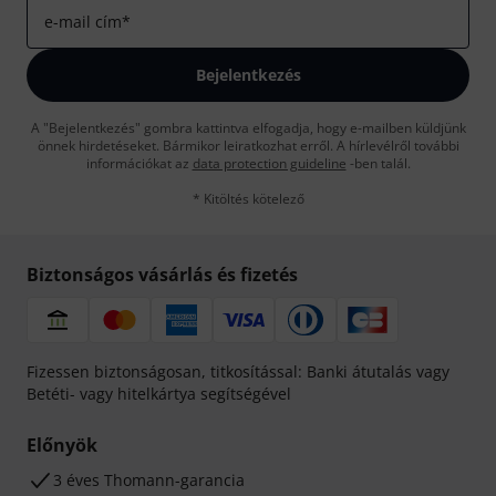
e-mail cím
*
Bejelentkezés
A "Bejelentkezés" gombra kattintva elfogadja, hogy e-mailben küldjünk
önnek hirdetéseket. Bármikor leiratkozhat erről. A hírlevélről további
információkat az
data protection guideline
-ben talál.
* Kitöltés kötelező
Biztonságos vásárlás és fizetés
Fizessen biztonságosan, titkosítással: Banki átutalás vagy
Betéti- vagy hitelkártya segítségével
Előnyök
3 éves Thomann-garancia