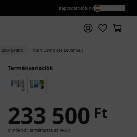
Kapcsolat
Rólunk
HU / FT
sés indítása {searchTerm} keresőszóval
Bow Brand
Titan Complete Lever Gut
Termékvariációk
233 500
Ft
Minden ár tartalmazza az ÁFÁ-t