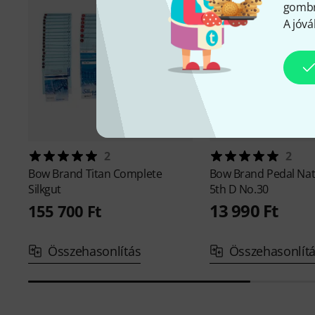
gombra
A jóvá
2
2
Bow Brand
Titan Complete
Bow Brand
Pedal Nat
Silkgut
5th D No.30
13 990 Ft
155 700 Ft
Összehasonlítás
Összehasonlít