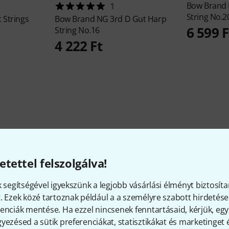
Bow Brand
1
String No.2
 Strings
Bow Brand
NG 3rd D Gut Harp
6 599 F
String No.16
4 222 Ft
etettel felszolgálva!
Alternatívák összevetése
k segítségével igyekszünk a legjobb vásárlási élményt biztosíta
. Ezek közé tartoznak például a a személyre szabott hirdetések
enciák mentése. Ha ezzel nincsenek fenntartásaid, kérjük, e
yezésed a sütik preferenciákat, statisztikákat és marketinget