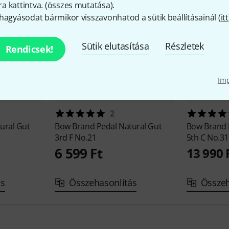
 kattintva. (
összes mutatása
).
hagyásodat bármikor visszavonhatod a sütik beállításainál (
itt
Sütik elutasítása
Részletek
Rendicsek!
Im
2
ural Gut
Bow Brand
Pedal Natural Gut
Bow Brand
3rd F No.21
5th C No.31
6 599 Ft
13 990 
ás
Összehasonlítás
Összeh