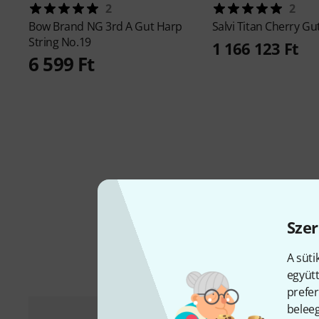
2
2
Bow Brand
NG 3rd A Gut Harp
Salvi
Titan Cherry Gut
String No.19
1 166 123 Ft
6 599 Ft
Szer
A süti
együtt
prefer
beleeg