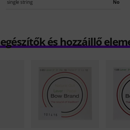
single string
No
iegészítők és hozzáillő elem