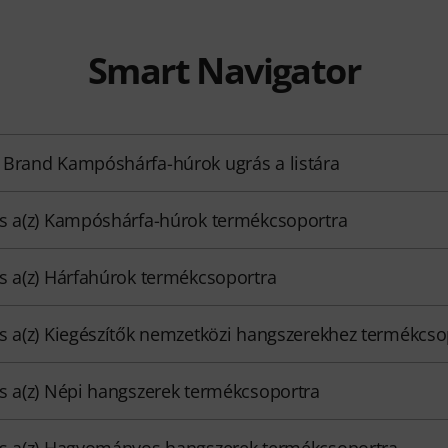
Smart Navigator
Brand Kampóshárfa-húrok ugrás a listára
s a(z) Kampóshárfa-húrok termékcsoportra
s a(z) Hárfahúrok termékcsoportra
s a(z) Kiegészítők nemzetközi hangszerekhez termékcso
s a(z) Népi hangszerek termékcsoportra
s a(z) Hagyományos hangszerek termékcsoportra