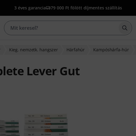
3 éves garancia
79 000 Ft fölött díjmentes szállítás
Kere
r
Kieg. nemzetk. hangszer
Hárfahúr
Kampóshárfa-húr
lete Lever Gut