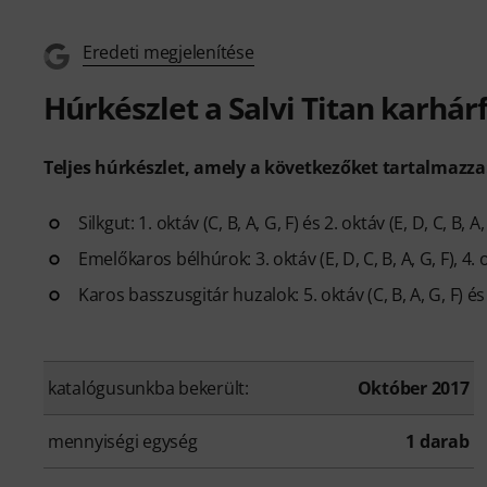
Eredeti megjelenítése
Húrkészlet a Salvi Titan karhár
Teljes húrkészlet, amely a következőket tartalmazza
Silkgut: 1. oktáv (C, B, A, G, F) és 2. oktáv (E, D, C, B, A,
Emelőkaros bélhúrok: 3. oktáv (E, D, C, B, A, G, F), 4. ok
Karos basszusgitár huzalok: 5. oktáv (C, B, A, G, F) és 6
katalógusunkba bekerült:
Október 2017
mennyiségi egység
1 darab