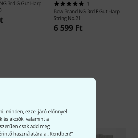
NG 3rd G Gut Harp
1
0
Bow Brand
NG 3rd F Gut Harp
t
String No.21
6 599 Ft
ni, minden, ezzel járó előnnyel
 és akciók, valamint a
gyszerűen csak add meg
 érintő használatára a „Rendben!”