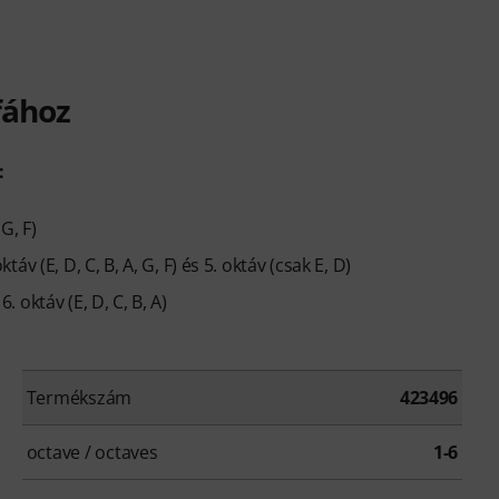
fához
:
 G, F)
táv (E, D, C, B, A, G, F) és 5. oktáv (csak E, D)
. oktáv (E, D, C, B, A)
Termékszám
423496
octave / octaves
1-6