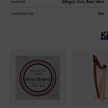
material
Silkgut, Gut, Bass Wire
complete set
Yes
K